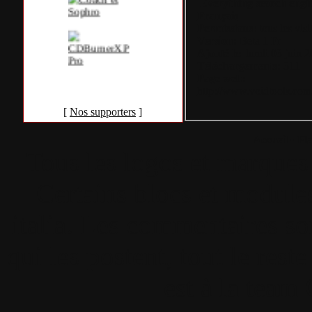
Everything search engin
Français
Permissions:
tous les visi
Version:
Beta 1 Fr
Ajouté le:
lundi 03 juin 2
Téléchargements:
311
Page web:
http://www.voidtools.co
[
Nos supporters
]
Accueil
•
Pla
Tous les logos et marques 
Certains blocs et modul
italia. Les commentaires so
qui les postent, tout le re
est à la team