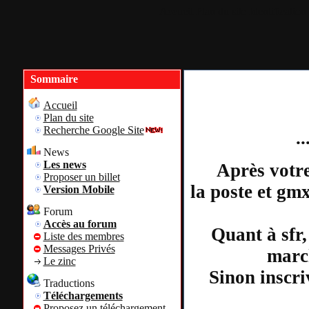
Accueil
Plan du site
Identification
Sommaire
Accueil
Plan du site
Recherche Google Site
.
News
Les news
Après votre
Proposer un billet
la poste et gm
Version Mobile
Forum
Accès au forum
Quant à sfr,
Liste des membres
Messages Privés
march
Le zinc
Sinon inscri
Traductions
Téléchargements
Proposez un téléchargement