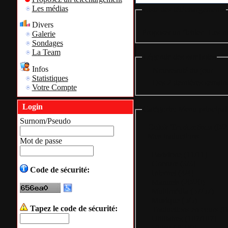
Les médias
Liste des téléchargements
Divers
Proposer un fichier
|
Les n
Galerie
Sondages
La Team
Légende des symboles
Infos
= Nouveauté du jour
Statistiques
= Des 2 dernières semain
Votre Compte
Login
Catégorie: Menu principal
Surnom/Pseudo
Colok Traductions
(0/2
Mes traductions
Mot de passe
Faststone
(11/11)
Gravure
(3/3)
Code de sécurité:
Internet
(4/4)
Manuels
(20/20)
Multimédia
(57/57)
Musique
(5/5)
Tapez le code de sécurité:
Traductions en cours
(0
Utilitaires
(107/107)
Video
(29/29)