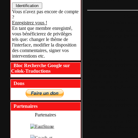
Vous n'avez pas encore de compte
Classer 
?
Actuellement le
Enregistrez vous !
En tant que membre enregistré,
Justificatif de déplacem
vous bénéficierez de privilèges
Permissions:
tous les visi
tels que: changer le thème de
Ajouté le:
mercredi 18 ma
l'interface, modifier la disposition
Téléchargements:
34
des commentaires, signer vos
Page web:
http://
interventions etc.
Vidéo Circuit Paul Ric
Permissions:
membres du 
Bloc Recherche Google sur
Taille du fichier:
47.00 
Colok-Traductions
Ajouté le:
lundi 05 juille
Téléchargements:
81
Dons
Page web:
https://www.c
Tutoriel de PhotoDVD
Permissions:
membres du 
Partenaires
Taille du fichier:
1.30 M
Partenaires
Ajouté le:
lundi 15 févrie
Téléchargements:
190
Page web:
http://www.vso
ap=regnow&aid=78340