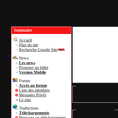
Accue
Sommaire
Accueil
Plan du site
Recherche Google Site
News
Les news
Proposer un billet
Version Mobile
Forum
Accès au forum
Liste des téléchargement
Liste des membres
Messages Privés
Téléchargement - Page pr
Le zinc
Traductions
Légende des symboles
Téléchargements
= Nouveauté du jour
Proposez un téléchargement