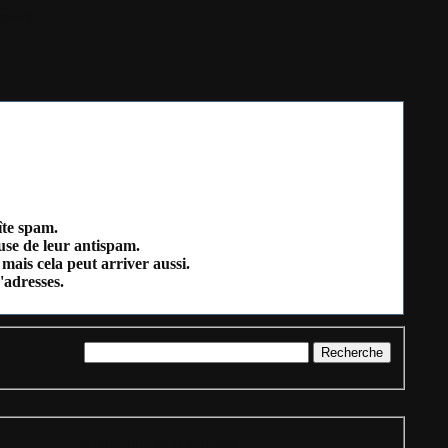
ments
îte spam.
ause de leur antispam.
mais cela peut arriver aussi.
'adresses.
= Nouveauté de la semaine