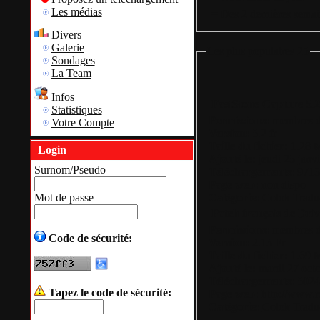
Les médias
= Des 2 dernières semai
Divers
Galerie
Les plus populaires 25
Sondages
La Team
Infos
FastStone Capture 5.2
Statistiques
Permissions:
membres du
Votre Compte
Version:
5.2 fr
Taille du fichier:
1.28 
Login
Ajouté le:
jeudi 25 janv
Surnom/Pseudo
Téléchargements:
9713
Page web:
non dispo
Catégorie:
Colok Tradu
Mot de passe
Patch français de Dr
Permissions:
membres du
Code de sécurité:
Version:
2.13 Fr
Taille du fichier:
1.69 
Ajouté le:
mardi 27 octo
Téléchargements:
5024
Tapez le code de sécurité:
Page web:
http://www.r
Catégorie:
Colok Tradu