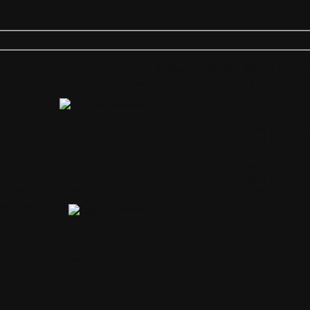
nes
Les plus populaires 3% (de tous 254 Téléch
Montrer le classement: [
10
-
25
-
50
|
1%
-
 en français
HijackThis 1.99
 site
Permissions:
mem
Version:
1.99.0.
Mb
Taille du fichier
ier 2007 à 19:25:31
Ajouté le:
vendr
Téléchargement
Page web:
http
ctions
->
Faststone
Catégorie:
Colo
iveImage XML
 site
Mb
bre 2009 à 09:19:42
ecuperation-de-fichiers.com
ctions
->
Utilitaires