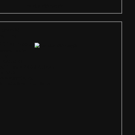
= Les plus téléchargés
argements)
5%
-
10%
]
.0.1 en français
bres du site
1 Fr
:
920.00 Kb
edi 10 mars 2006 à 20:14:46
s:
6276
://www.merijn.org
k Traductions
->
Utilitaires