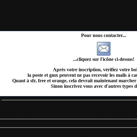
il
Plan du site
Identification
Devenez membre
Les forums
Télécharge
Pour nous contacter...
...cliquez sur l'icône ci-dessus!
Après votre inscription, vérifiez votre bo
la poste et gmx peuvent ne pas recevoir les mails à c
Quant à sfr, free et orange, cela devrait maintenant marcher 
Sinon inscrivez vous avec d'autres types d
s
incipale
|
Proposer un fichier
|
Les nouveautés
|
Les plus téléchargés
= Des 3 derniers jours