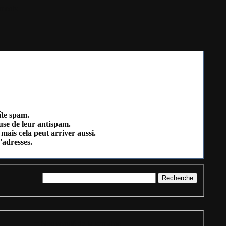
ments
îte spam.
ause de leur antispam.
mais cela peut arriver aussi.
'adresses.
= Nouveauté de la semaine