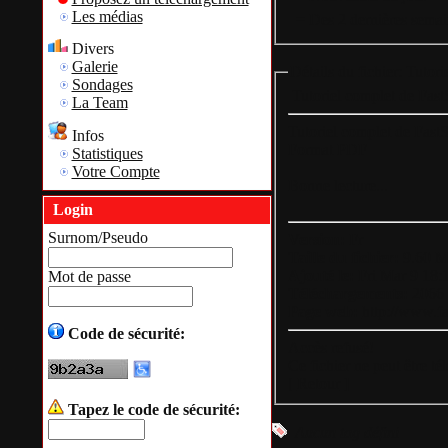
Les médias
= Des 2 dernières semai
Divers
Galerie
Détails du fichier: Tuto
Sondages
Tutoriel complet de Fas
La Team
Tutoriel complet de Fast
Infos
Format PDF
Statistiques
Votre Compte
Bonne lecture...
Login
Surnom/Pseudo
Version:
Fr
Taille du fichier:
9.60 
Ajouté le:
Fri Mar 9 18:
Mot de passe
Téléchargements:
2066
Page web:
http://www.fa
Code de sécurité:
Accès refusé!
Ce fichier ne peut être t
[
Retour
]
Tapez le code de sécurité:
Aucun tag défini