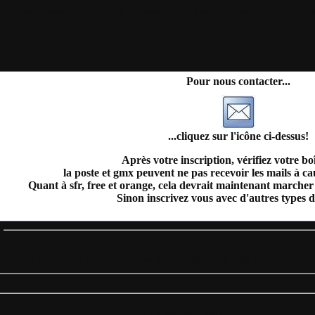
il
Plan du site
Identification
Devenez membre
Les forums
Télécharge
Pour nous contacter...
...cliquez sur l'icône ci-dessus!
Après votre inscription, vérifiez votre bo
la poste et gmx peuvent ne pas recevoir les mails à c
Quant à sfr, free et orange, cela devrait maintenant marcher 
Sinon inscrivez vous avec d'autres types d
s
incipale
|
Proposer un fichier
|
Les nouveautés
|
Les plus téléchargés
= Des 3 derniers jours