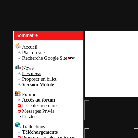
Accue
Sommaire
Accueil
Plan du site
Recherche Google Site
News
Les news
Proposer un billet
Version Mobile
Forum
Accès au forum
Liste des téléchargement
Liste des membres
Messages Privés
Téléchargement - Page pr
Le zinc
Traductions
Légende des symboles
Téléchargements
= Nouveauté du jour
Proposez un téléchargement