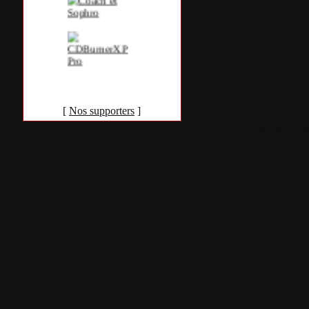
[
Nos supporters
]
Accueil
•
Pla
Tous les logos et marques 
Certains blocs et modul
italia. Les commentaires so
qui les postent, tout le re
est à la team