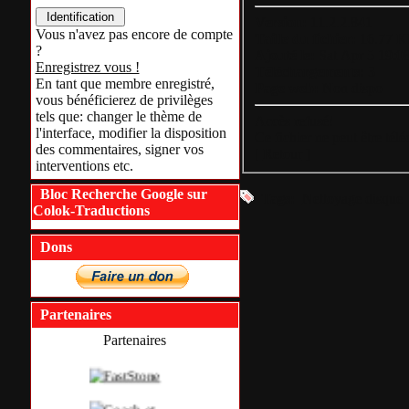
Version:
11.2.2.841
Vous n'avez pas encore de compte
Taille du fichier:
16.77 K
?
Ajouté le:
Sat Apr 5 19:0
Enregistrez vous !
Téléchargements:
3
En tant que membre enregistré,
Page web:
Non dispo
vous bénéficierez de privilèges
tels que: changer le thème de
Accès refusé!
l'interface, modifier la disposition
Ce fichier ne peut être tél
des commentaires, signer vos
[
Retour
]
interventions etc.
Bloc Recherche Google sur
Tags:
Nettoyage disque
Colok-Traductions
Dons
Partenaires
Partenaires