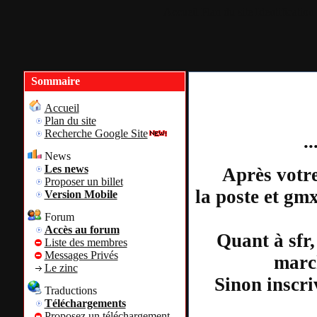
Accueil
Plan du site
Identification
Sommaire
Accueil
Plan du site
Recherche Google Site
.
News
Les news
Après votre
Proposer un billet
la poste et gm
Version Mobile
Forum
Accès au forum
Quant à sfr,
Liste des membres
Messages Privés
march
Le zinc
Sinon inscri
Traductions
Téléchargements
Proposez un téléchargement