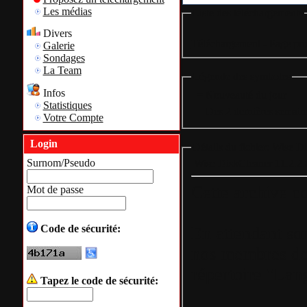
Les médias
Liste des téléchargements
Divers
Téléchargement - Page pri
Galerie
Sondages
La Team
Légende des symboles
Infos
= Nouveauté du jour
Statistiques
= Des 2 dernières semain
Votre Compte
Login
Détails du fichier: Wise D
Surnom/Pseudo
Wise DiskCleaner 11.2.2.
Cette archive co
Mot de passe
Code de sécurité:
En attendant son
nos membres de l
répertoire "Lan
Tapez le code de sécurité: