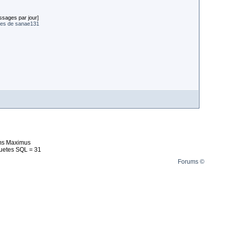
ssages par jour]
ges de sanae131
ms Maximus
uetes SQL = 31
Forums ©