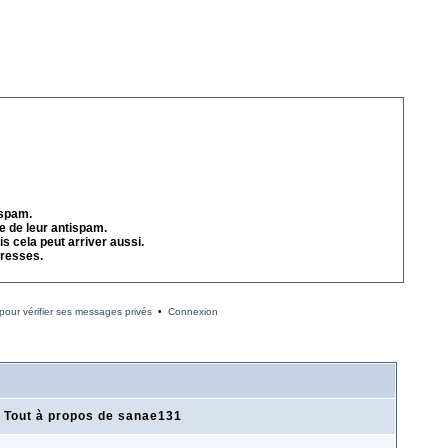
 spam.
e de leur antispam.
s cela peut arriver aussi.
dresses.
our vérifier ses messages privés
•
Connexion
Tout à propos de sanae131