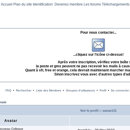
Accueil
Plan du site
Identification
Devenez membre
Les forums
Téléchargements
Pour nous contacter...
...cliquez sur l'icône ci-dessus!
Après votre inscription, vérifiez votre boîte
la poste et gmx peuvent ne pas recevoir les mails à caus
Quant à sfr, free et orange, cela devrait maintenant marcher mai
Sinon inscrivez vous avec d'autres types d'a
FAQ
•
Rechercher
•
Liste des Membres
•
Groupes d'utilisateurs
•
Profil
•
Se connecter p
orum
Voir le profil :: sanae131
Avatar
ouveau Colloque