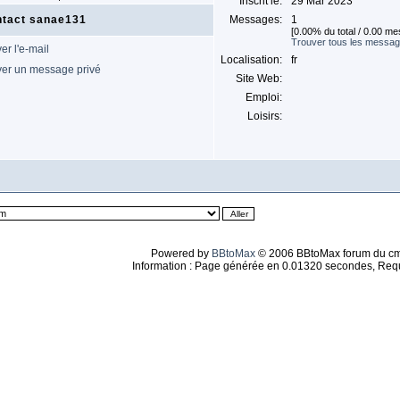
Inscrit le:
29 Mar 2023
tact sanae131
Messages:
1
[0.00% du total / 0.00 me
Trouver tous les messa
Localisation:
fr
Site Web:
Emploi:
Loisirs:
Powered by
BBtoMax
© 2006 BBtoMax forum du c
Information : Page générée en 0.01320 secondes, Req