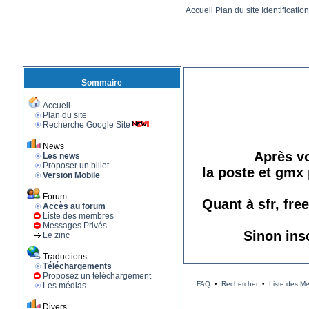
Accueil
Plan du site
Identificatio
Sommaire
Accueil
Plan du site
Recherche Google Site
News
Après vo
Les news
Proposer un billet
la poste et gmx 
Version Mobile
Forum
Quant à sfr, fre
Accès au forum
Liste des membres
Messages Privés
Sinon ins
Le zinc
Traductions
Téléchargements
Proposez un téléchargement
FAQ
•
Rechercher
•
Liste des M
Les médias
Divers