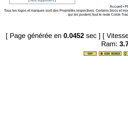
[
Nos supporters
]
Accueil
•
Pl
Tous les logos et marques sont des Propriétés respectives. Certains blocs et mo
qui les postent, tout le reste Colok-T
[ Page générée en
0.0452
sec ]
[ Vites
Ram:
3.