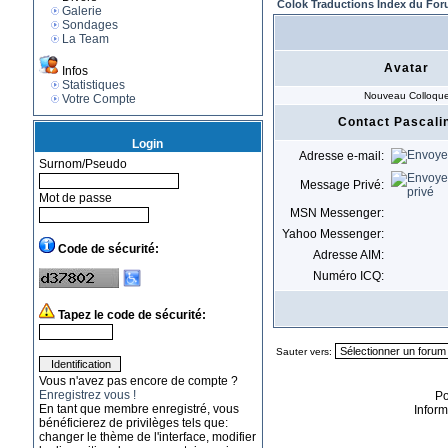
Colok Traductions Index du Fo
Galerie
Sondages
La Team
Avatar
Infos
Statistiques
Nouveau Colloqu
Votre Compte
Contact Pascali
Login
Adresse e-mail:
Surnom/Pseudo
Message Privé:
Mot de passe
MSN Messenger:
Yahoo Messenger:
Code de sécurité:
Adresse AIM:
Numéro ICQ:
Tapez le code de sécurité:
Sauter vers:
Vous n'avez pas encore de compte ?
Enregistrez vous !
P
En tant que membre enregistré, vous
Infor
bénéficierez de privilèges tels que:
changer le thème de l'interface, modifier