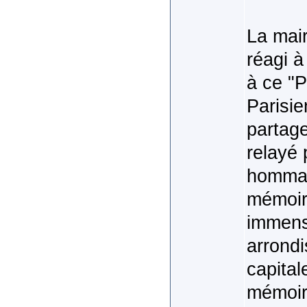
La mai
réagi à
à ce "P
Parisie
partag
relayé 
hommage
mémoir
immens
arrondi
capital
mémoir