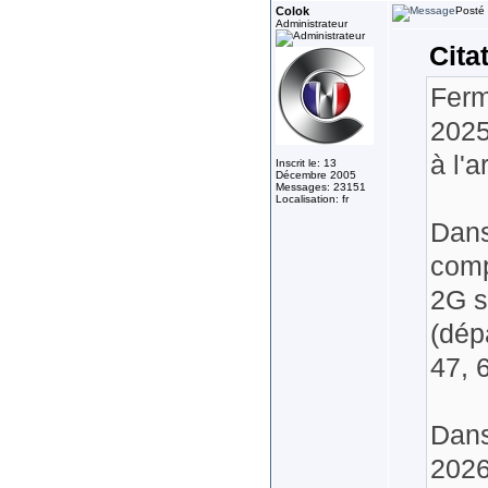
Colok
Posté 
Administrateur
Cita
Ferm
2025
à l'
Inscrit le: 13
Décembre 2005
Messages: 23151
Localisation: fr
Dans
comp
2G s
(dép
47, 6
Dans
2026