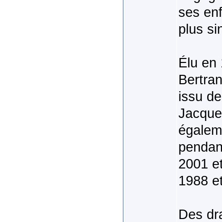
ses en
plus sin
Élu en 
Bertran
issu de
Jacques
égalem
pendant
2001 et
1988 e
Des dr