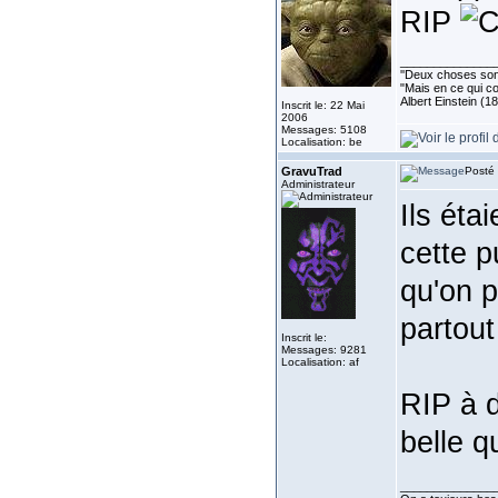
RIP
______________
''Deux choses sont 
"Mais en ce qui co
Albert Einstein (1
Inscrit le: 22 Mai
2006
Messages: 5108
Localisation: be
GravuTrad
Posté 
Administrateur
Ils éta
cette 
qu'on p
partout
Inscrit le:
Messages: 9281
Localisation: af
RIP à d
belle q
______________