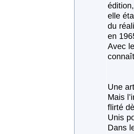
édition
elle ét
du réal
en 1965
Avec le
connaît
Une ar
Mais l’
flirté 
Unis p
Dans le