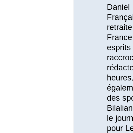
Daniel 
França
retrait
France 
esprits
raccroc
rédacte
heures,
égalem
des spo
Bilalia
le jour
pour Le