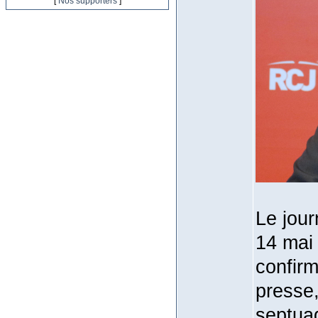
[
Nos supporters
]
Le jour
14 mai 
confirm
presse,
septuag