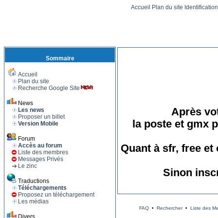
Accueil
Plan du site
Identificatio
Sommaire
Accueil
Plan du site
Recherche Google Site
News
Après vot
Les news
Proposer un billet
la poste et gmx p
Version Mobile
Forum
Accès au forum
Quant à sfr, free e
Liste des membres
Messages Privés
Le zinc
Sinon insc
Traductions
Téléchargements
Proposez un téléchargement
Les médias
FAQ
•
Rechercher
•
Liste des M
Divers