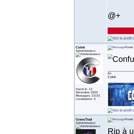
@+
______________
Colok
Posté 
Administrateur
______________
A+
Colok
Inscrit le: 13
Décembre 2005
Messages: 23151
Localisation: fr
GravuTrad
Posté 
Administrateur
Rip à u