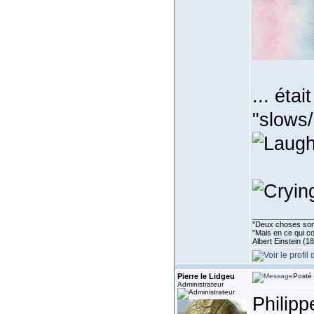
... éta
"slows
______________
''Deux choses sont 
"Mais en ce qui co
Albert Einstein (1
Pierre le Lidgeu
Posté 
Administrateur
Philipp