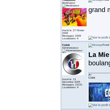
Thebloom
Modérateur
grand m
Inscrit le: 27 Février
2009
Messages: 2408
Localisation: fr
Colok
Posté 
Administrateur
La Mie
boulang
______________
A+
Colok
Inscrit le: 13
Décembre 2005
Messages: 23151
Localisation: fr