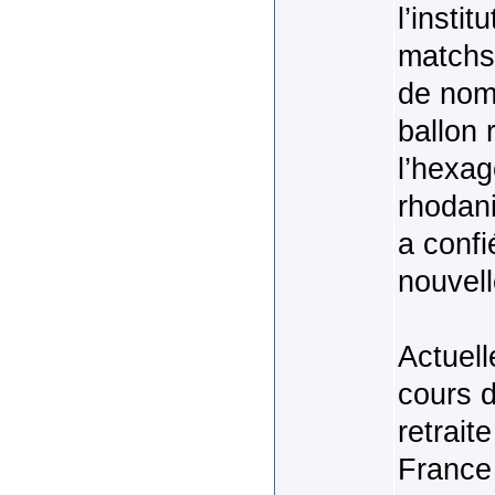
l’insti
matchs 
de nom
ballon
l’hexa
rhodan
a confi
nouvell
Actuell
cours d
retrait
France 