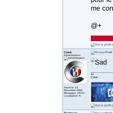
me cons
@+
______________
Colok
Posté 
Administrateur
______________
A+
Colok
Inscrit le: 13
Décembre 2005
Messages: 23151
Localisation: fr
Posté 