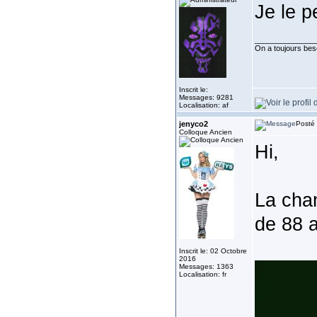
Je le p
______________
On a toujours besoi
Inscrit le:
Messages: 9281
Localisation: af
jenyco2
Posté 
Colloque Ancien
Hi,
La chan
de 88 
Inscrit le: 02 Octobre
2016
Messages: 1363
Localisation: fr