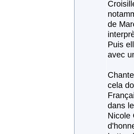
Croisil
notamme
de Mar
interp
Puis el
avec un
Chanteu
cela d
França
dans l
Nicole 
d'honn