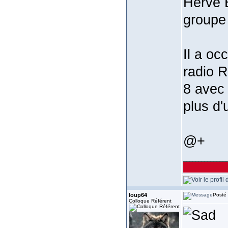
Hervé B
groupe
Il a oc
radio R
8 avec 
plus d'
@+
______________
loup64
Posté 
Colloque Référent