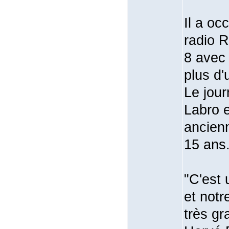
Il a oc
radio R
8 avec 
plus d'
Le jour
Labro 
ancienn
15 ans
"C'est 
et notr
très gr