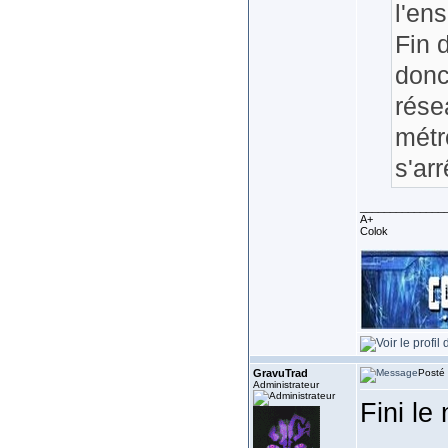
l'en
Fin 
donc
rése
métr
s'arr
______________
A+
Colok
GravuTrad
Posté 
Administrateur
Fini le