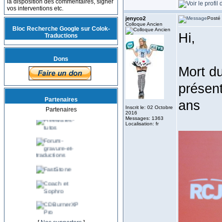
la disposition des commentaires, signer
vos interventions etc.
jenyco2
Posté 
Colloque Ancien
Bloc Recherche Google sur Colok-
Hi,
Traductions
Dons
Mort du
présent
Partenaires
ans
Inscrit le: 02 Octobre
Partenaires
2016
Messages: 1363
Localisation: fr