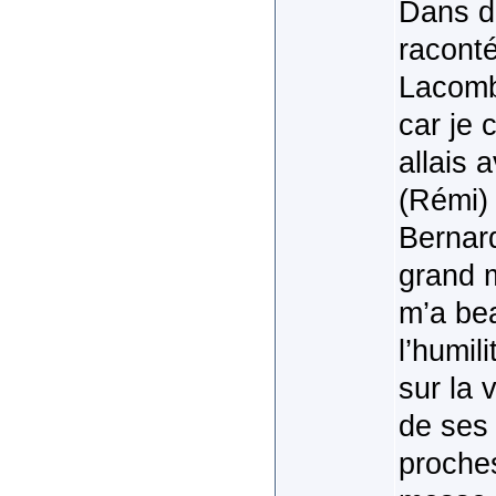
Dans de
raconté
Lacombe
car je c
allais 
(Rémi) 
Bernard
grand m
m’a bea
l’humil
sur la 
de ses 
proches