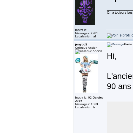
______________
On a toujours besoi
Inscrit le:
Messages: 9281
Localisation: af
jenyco2
Posté 
Colloque Ancien
Hi,
L'ancie
90 ans
Inscrit le: 02 Octobre
2016
Messages: 1363
Localisation: fr