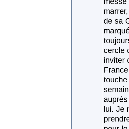
messe à
marrer,
de sa 
marqué 
toujou
cercle 
inviter
France,
touche
semaine
auprès 
lui. Je 
prendre
pour le