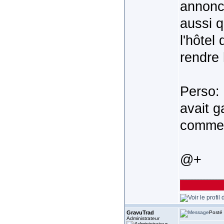
annonc
aussi q
l'hôtel
rendre
Perso: 
avait g
comme c
@+
______________
GravuTrad
Posté 
Administrateur