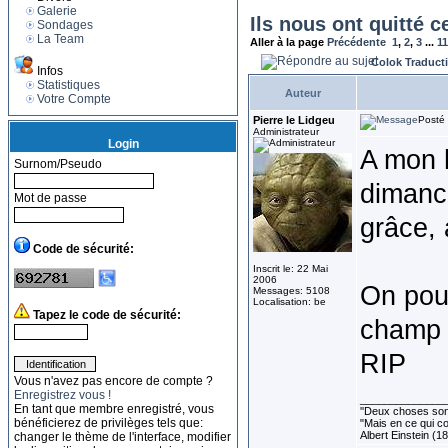
Galerie
Ils nous ont quitté c
Sondages
La Team
Aller à la page
Précédente
1
,
2
,
3
...
1
Colok Traduct
Infos
Statistiques
Auteur
Votre Compte
Pierre le Lidgeu
Posté 
Administrateur
Login
A mon h
Surnom/Pseudo
dimanch
Mot de passe
grâce, 
Code de sécurité:
Inscrit le: 22 Mai
2006
On pour
Messages: 5108
Localisation: be
Tapez le code de sécurité:
champ d
RIP
Vous n'avez pas encore de compte ?
Enregistrez vous !
______________
En tant que membre enregistré, vous
''Deux choses sont 
bénéficierez de privilèges tels que:
"Mais en ce qui co
Albert Einstein (1
changer le thème de l'interface, modifier