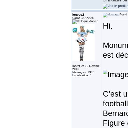
On a toujours besoi
jenyco2
Posté 
Colloque Ancien
Hi,
Monume
est déc
Inscrit le: 02 Octobre
2016
Messages: 1363
Localisation: fr
C’est u
footbal
Bernar
Figure