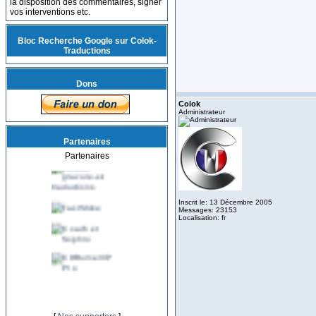
la disposition des commentaires, signer
vos interventions etc.
Bloc Recherche Google sur Colok-
Traductions
Dons
Colok
Administrateur
Partenaires
Partenaires
Inscrit le: 13 Décembre 2005
Messages: 23153
Localisation: fr