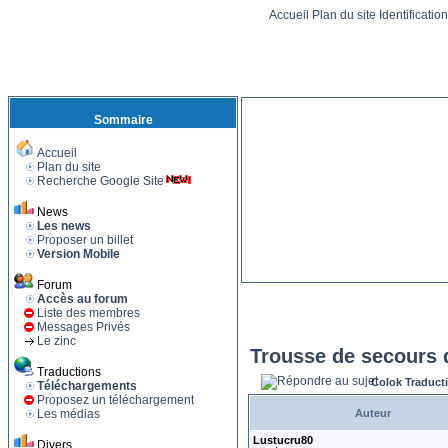
Accueil
Plan du site
Identificatio
Sommaire
Accueil
Plan du site
Recherche Google Site
News
Les news
Proposer un billet
Version Mobile
Forum
Accès au forum
Liste des membres
Messages Privés
Le zinc
Trousse de secours
Traductions
Colok Traduct
Téléchargements
Proposez un téléchargement
Les médias
Auteur
Lustucru80
Divers