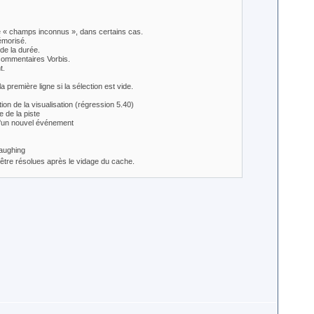
gue « champs inconnus », dans certains cas.
émorisé.
 de la durée.
s commentaires Vorbis.
t.
 première ligne si la sélection est vide.
tion de la visualisation (régression 5.40)
 de la piste
n d'un nouvel événement
s être résolues après le vidage du cache.