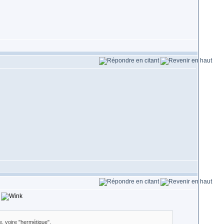
o
e, voire "hermétique".