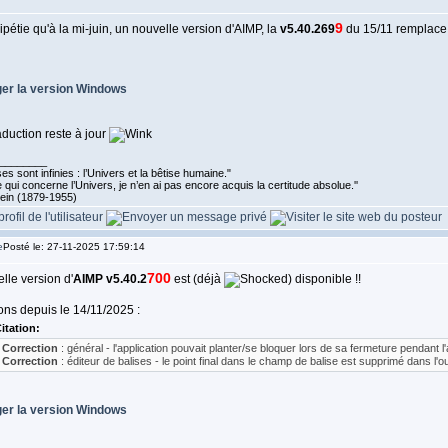
9
étie qu'à la mi-juin, un nouvelle version d'AIMP, la
v5.40.269
du 15/11 remplace
er la version
Windows
aduction reste à jour
________
s sont infinies : l’Univers et la bêtise humaine."
 qui concerne l’Univers, je n’en ai pas encore acquis la certitude absolue.''
tein (1879-1955)
Posté le: 27-11-2025 17:59:14
700
lle version d'
AIMP v5.40.2
est (déjà
) disponible !!
ons depuis le 14/11/2025 :
itation:
 Correction
: général - l'application pouvait planter/se bloquer lors de sa fermeture pendant 
 Correction
: éditeur de balises - le point final dans le champ de balise est supprimé dans l'
er la version
Windows