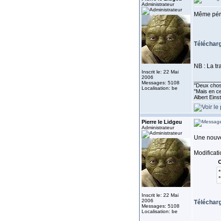
Administrateur
Même périp
Télécharg
NB : La tr
Inscrit le: 22 Mai
2006
_________
Messages: 5108
''Deux chose
Localisation: be
"Mais en ce
Albert Eins
Pierre le Lidgeu
Administrateur
Une nouve
Modificati
C
*
*
Inscrit le: 22 Mai
2006
Télécharg
Messages: 5108
Localisation: be