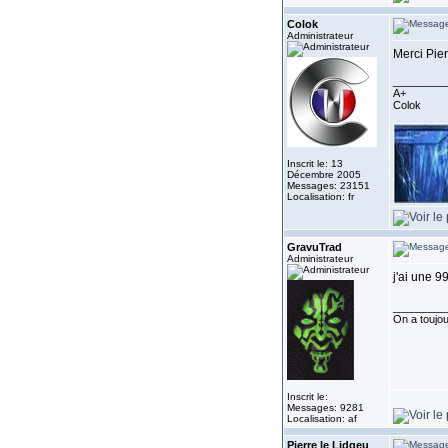
Colok
Administrateur
Merci Pie
_________
A+
Colok
Inscrit le: 13
Décembre 2005
Messages: 23151
Localisation: fr
GravuTrad
Administrateur
j'ai une 9
_________
On a toujour
Inscrit le:
Messages: 9281
Localisation: af
Pierre le Lidgeu