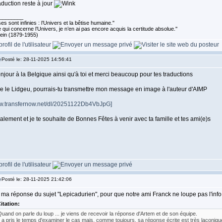
aduction reste à jour
________
s sont infinies : l’Univers et la bêtise humaine."
 qui concerne l’Univers, je n’en ai pas encore acquis la certitude absolue.''
tein (1879-1955)
Posté le: 28-11-2025 14:56:41
njour à la Belgique ainsi qu'à toi et merci beaucoup pour tes traductions
re le Lidgeu, pourrais-tu transmettre mon message en image à l'auteur d'AIMP
ww.transfernow.net/dl/20251122Db4VbJpG]
alement et je te souhaite de Bonnes Fêtes à venir avec ta famille et tes ami(e)s
Posté le: 28-11-2025 21:42:06
ma réponse du sujet "Lepicadurien", pour que notre ami Franck ne loupe pas l'inf
itation:
uand on parle du loup ... je viens de recevoir la réponse d'Artem et de son équipe.
l a pris le temps d'examiner le cas mais, comme toujours, sa réponse écrite est très laconiqu