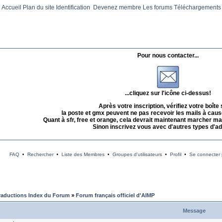
Accueil
Plan du site
Identification
Devenez membre
Les forums
Téléchargements
Pour nous contacter...
...cliquez sur l'icône ci-dessus!
Après votre inscription, vérifiez votre boîte
la poste et gmx peuvent ne pas recevoir les mails à caus
Quant à sfr, free et orange, cela devrait maintenant marcher mai
Sinon inscrivez vous avec d'autres types d'a
FAQ
•
Rechercher
•
Liste des Membres
•
Groupes d'utilisateurs
•
Profil
•
Se connecter p
raductions Index du Forum
»
Forum français officiel d'AIMP
Message