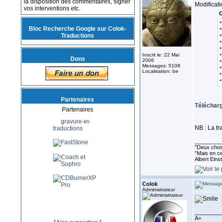
la disposition des commentaires, signer
Modificati
vos interventions etc.
C
*
Bloc Recherche Google sur Colok-
*
Traductions
*
*
*
Inscrit le: 22 Mai
*
Dons
2006
*
Messages: 5108
*
Localisation: be
*
*
Partenaires
Télécharg
Partenaires
NB : La tr
_________
''Deux chose
"Mais en ce
Albert Eins
Colok
Administrateur
_________
A+