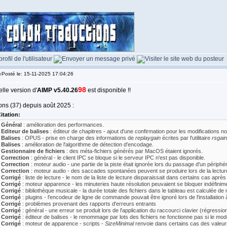
Posté le: 15-11-2025 17:04:26
98
lle version d'
AIMP v5.40.26
est disponible !!
ons (37) depuis août 2025 :
itation:
 Général
: amélioration des performances.
 Editeur de balises
: éditeur de chapitres - ajout d'une confirmation pour les modifications n
 Balises
: OPUS - prise en charge des informations de
replaygain
écrites par l'utilitaire
rsgain
 Balises
: amélioration de l'algorithme de détection d'encodage.
 Gestionnaire de fichiers
: des méta-fichiers générés par MacOS étaient ignorés.
 Correction
: général - le client IPC se bloque si le serveur IPC n'est pas disponible.
 Correction
: moteur audio - une partie de la piste était ignorée lors du passage d'un périphér
 Correction
: moteur audio - des saccades spontanées peuvent se produire lors de la lecture s
 Corrigé
: liste de lecture - le nom de la liste de lecture disparaissait dans certains cas aprè
 Corrigé
: moteur apparence - les minuteries haute résolution peuvaient se bloquer indéfinim
 Corrigé
: bibliothèque musicale - la durée totale des fichiers dans le tableau est calculée de
 Corrigé
: plugins - l'encodeur de ligne de commande pouvait être ignoré lors de l'installation à
 Corrigé
: problèmes provenant des rapports d'erreurs entrants
 Corrigé
: général - une erreur se produit lors de l'application du raccourci clavier (régressio
 Corrigé
: éditeur de balises - le renommage par lots des fichiers ne fonctionne pas si le modè
 Corrigé
: moteur de apparence - scripts -
SizeMinimal
renvoie dans certains cas des valeurs