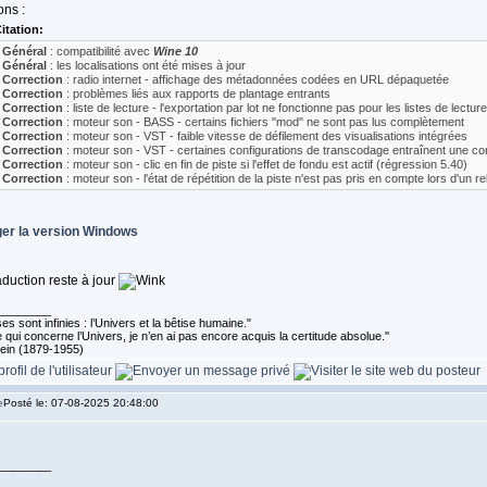
ons :
itation:
 Général
: compatibilité avec
Wine 10
 Général
: les localisations ont été mises à jour
 Correction
: radio internet - affichage des métadonnées codées en URL dépaquetée
 Correction
: problèmes liés aux rapports de plantage entrants
 Correction
: liste de lecture - l'exportation par lot ne fonctionne pas pour les listes de lec
 Correction
: moteur son - BASS - certains fichiers "mod" ne sont pas lus complètement
 Correction
: moteur son - VST - faible vitesse de défilement des visualisations intégrées
 Correction
: moteur son - VST - certaines configurations de transcodage entraînent une co
 Correction
: moteur son - clic en fin de piste si l'effet de fondu est actif (régression 5.40)
 Correction
: moteur son - l'état de répétition de la piste n'est pas pris en compte lors d'un
er la version
Windows
aduction reste à jour
________
s sont infinies : l’Univers et la bêtise humaine."
 qui concerne l’Univers, je n’en ai pas encore acquis la certitude absolue.''
tein (1879-1955)
Posté le: 07-08-2025 20:48:00
________