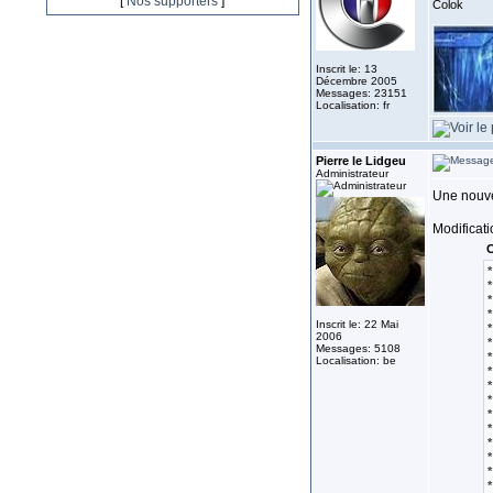
[
Nos supporters
]
Colok
Inscrit le: 13
Décembre 2005
Messages: 23151
Localisation: fr
Pierre le Lidgeu
Administrateur
Une nouve
Modificati
C
*
*
*
*
Inscrit le: 22 Mai
*
2006
*
Messages: 5108
*
Localisation: be
*
*
*
*
*
*
*
*
*