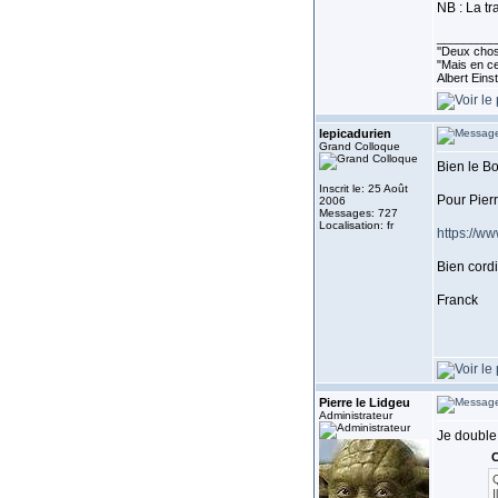
NB : La tr
_________
''Deux chose
"Mais en ce
Albert Eins
lepicadurien
Grand Colloque
Bien le Bo
Inscrit le: 25 Août
Pour Pier
2006
Messages: 727
Localisation: fr
https://w
Bien cordi
Franck
Pierre le Lidgeu
Administrateur
Je double 
C
Q
I