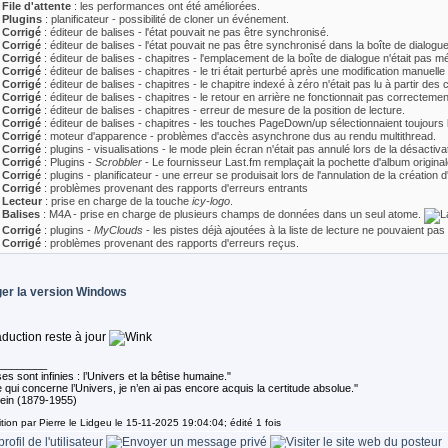
 File d'attente
: les performances ont été améliorées.
 Plugins
: planificateur - possibilité de cloner un événement.
 Corrigé
: éditeur de balises - l'état pouvait ne pas être synchronisé.
 Corrigé
: éditeur de balises - l'état pouvait ne pas être synchronisé dans la boîte de dialo
 Corrigé
: éditeur de balises - chapitres - l'emplacement de la boîte de dialogue n'était pas m
 Corrigé
: éditeur de balises - chapitres - le tri était perturbé après une modification manuelle
 Corrigé
: éditeur de balises - chapitres - le chapitre indexé à zéro n'était pas lu à partir de
 Corrigé
: éditeur de balises - chapitres - le retour en arrière ne fonctionnait pas correctemen
 Corrigé
: éditeur de balises - chapitres - erreur de mesure de la position de lecture.
 Corrigé
: éditeur de balises - chapitres - les touches PageDown/up sélectionnaient toujours la
 Corrigé
: moteur d'apparence - problèmes d'accès asynchrone dus au rendu multithread.
 Corrigé
: plugins - visualisations - le mode plein écran n'était pas annulé lors de la désactiva
 Corrigé
: Plugins -
Scrobbler
- Le fournisseur Last.fm remplaçait la pochette d'album originale
 Corrigé
: plugins - planificateur - une erreur se produisait lors de l'annulation de la créatio
 Corrigé
: problèmes provenant des rapports d'erreurs entrants
 Lecteur
: prise en charge de la touche
icy-logo
.
 Balises
: M4A - prise en charge de plusieurs champs de données dans un seul atome.
 Corrigé
: plugins -
MyClouds
- les pistes déjà ajoutées à la liste de lecture ne pouvaient pa
 Corrigé
: problèmes provenant des rapports d'erreurs reçus.
er la version
Windows
aduction reste à jour
________
s sont infinies : l’Univers et la bêtise humaine."
 qui concerne l’Univers, je n’en ai pas encore acquis la certitude absolue.''
tein (1879-1955)
tion par Pierre le Lidgeu le 15-11-2025 19:04:04; édité 1 fois