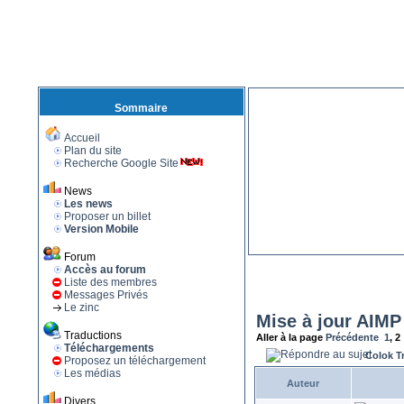
Sommaire
Accueil
Plan du site
Recherche Google Site
News
Les news
Proposer un billet
Version Mobile
Forum
Accès au forum
Liste des membres
Messages Privés
Le zinc
Mise à jour AIMP
Traductions
Aller à la page
Précédente
1
,
2
Téléchargements
Colok T
Proposez un téléchargement
Les médias
Auteur
Divers