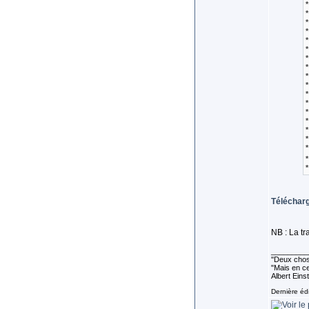
*
*
*
*
*
*
*
*
*
*
*
*
*
*
*
*
*
*
*
Télécharg
NB : La tr
_________
''Deux chose
"Mais en ce
Albert Eins
Dernière édi