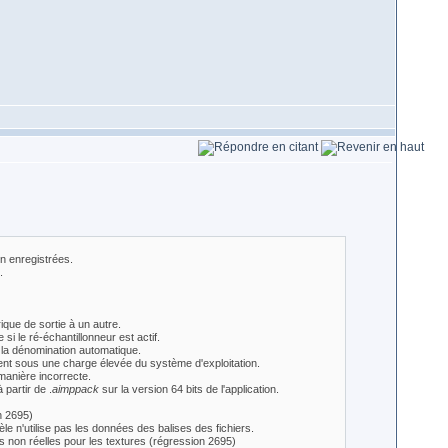
on enregistrées.
.
ique de sortie à un autre.
i le ré-échantillonneur est actif.
s la dénomination automatique.
ent sous une charge élevée du système d'exploitation.
 manière incorrecte.
 partir de .
aimppack
sur la version 64 bits de l'application.
n 2695)
le n'utilise pas les données des balises des fichiers.
 non réelles pour les textures (régression 2695)