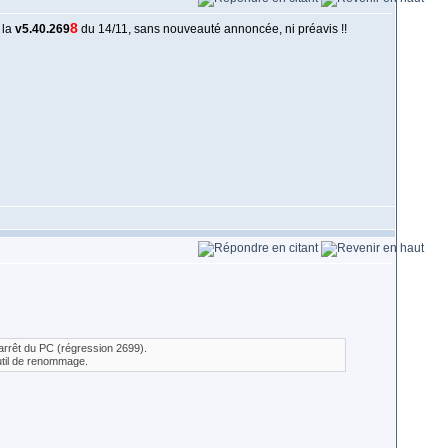
8
 la
v5.40.269
du 14/11, sans nouveauté annoncée, ni préavis !!
l'arrêt du PC (régression 2699).
outil de renommage.