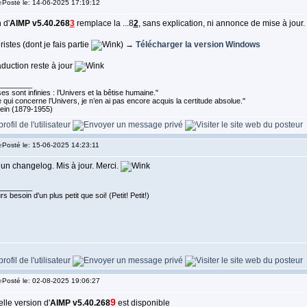
Posté le: 14-06-2025 17:19:12
 d'
AIMP v5.40.268
3
remplace la ...8
2
, sans explication, ni annonce de mise à jour
ristes (dont je fais partie
) →
Télécharger la version
Windows
aduction reste à jour
________
s sont infinies : l’Univers et la bêtise humaine."
 qui concerne l’Univers, je n’en ai pas encore acquis la certitude absolue.''
tein (1879-1955)
Posté le: 15-06-2025 14:23:11
un changelog. Mis à jour. Merci.
________
s besoin d'un plus petit que soi! (Petit! Petit!)
Posté le: 02-08-2025 19:06:27
9
lle version d'
AIMP v5.40.268
est disponible