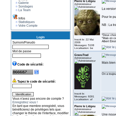
Pierre le Lidgeu
Galerie
Administrateur
Sondages
La version
La Team
Pour le pu
Infos
Statistiques
NB : La tr
Votre Compte
_________
''Deux chose
Login
"Mais en ce
Inscrit le: 22 Mai
Albert Eins
Surnom/Pseudo
2006
Messages: 5108
Localisation: be
Mot de passe
GravuTrad
Administrateur
Mais bien 
Code de sécurité:
_________
On a toujour
Tapez le code de sécurité:
Inscrit le:
Messages: 9281
Vous n'avez pas encore de compte ?
Localisation: af
Enregistrez vous !
En tant que membre enregistré, vous
Pierre le Lidgeu
bénéficierez de privilèges tels que:
Administrateur
changer le thème de l'interface, modifier
Une nouve