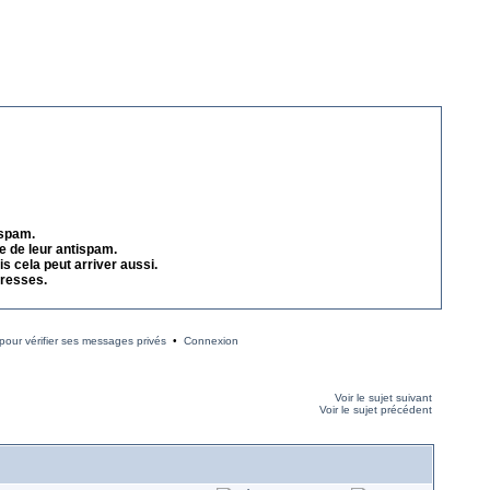
 spam.
e de leur antispam.
s cela peut arriver aussi.
dresses.
our vérifier ses messages privés
•
Connexion
Voir le sujet suivant
Voir le sujet précédent