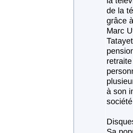
la télé
de la t
grâce à
Marc U
Tatayet
pension
retrait
person
plusieu
à son i
société
Disque
Sa popu