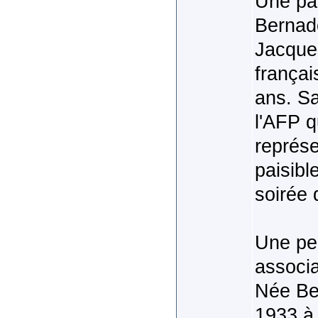
Une pag
Bernade
Jacques
françai
ans. Sa
l'AFP q
représe
paisibl
soirée 
Une per
associa
Née Be
1933 à 