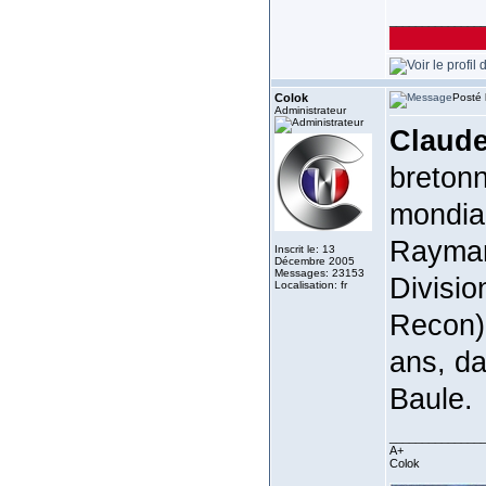
______________
Colok
Posté 
Administrateur
Claude
bretonn
mondiau
Rayman
Inscrit le: 13
Décembre 2005
Messages: 23153
Divisi
Localisation: fr
Recon) 
ans, da
Baule.
______________
A+
Colok