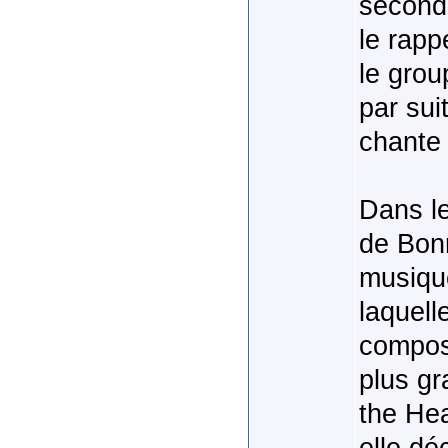
second
le rapp
le grou
par sui
chante
Dans l
de Bonn
musique
laquell
composi
plus gr
the Hea
elle dé