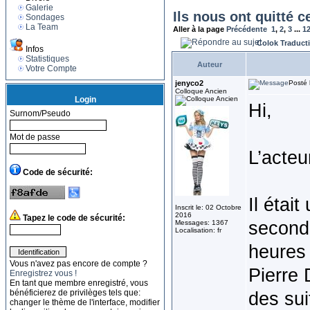
Galerie
Ils nous ont quitté c
Sondages
La Team
Aller à la page
Précédente
1
,
2
,
3
...
1
Colok Traduct
Infos
Statistiques
Auteur
Votre Compte
jenyco2
Posté 
Colloque Ancien
Login
Hi,
Surnom/Pseudo
Mot de passe
L’acteu
Code de sécurité:
Il étai
Inscrit le: 02 Octobre
2016
Tapez le code de sécurité:
second 
Messages: 1367
Localisation: fr
heures 
Vous n'avez pas encore de compte ?
Pierre 
Enregistrez vous !
En tant que membre enregistré, vous
bénéficierez de privilèges tels que:
des sui
changer le thème de l'interface, modifier