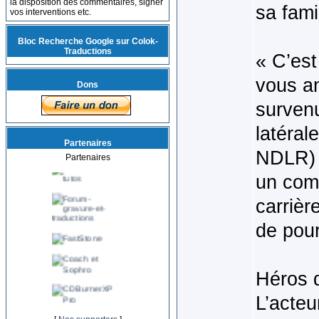
la disposition des commentaires, signer
sa fami
vos interventions etc.
Bloc Recherche Google sur Colok-
Traductions
« C’es
vous an
Dons
survenu
latéral
Partenaires
NDLR) f
Partenaires
un com
carrièr
de pour
Héros 
L’acteu