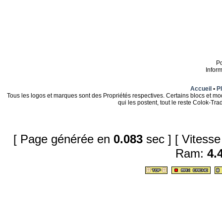
P
Infor
Accueil
•
Pl
Tous les logos et marques sont des Propriétés respectives. Certains blocs et mo
qui les postent, tout le reste Colok-T
[ Page générée en
0.083
sec ]
[ Vitess
Ram:
4.