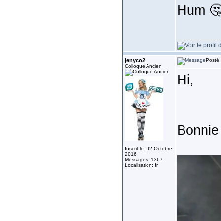
Hum 
jenyco2
Posté 
Colloque Ancien
Hi,
Bonnie 
Inscrit le: 02 Octobre
2016
Messages: 1367
Localisation: fr