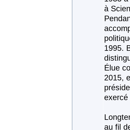
à Scien
Pendant
accomp
politiq
1995. B
disting
Élue co
2015, e
préside
exercé 
Longtem
au fil