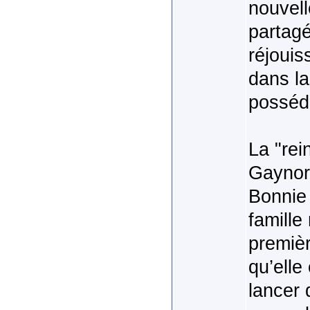
nouvell
partagé
réjouis
dans la
posséda
La "rei
Gaynor
Bonnie 
famille
premièr
qu’elle
lancer 