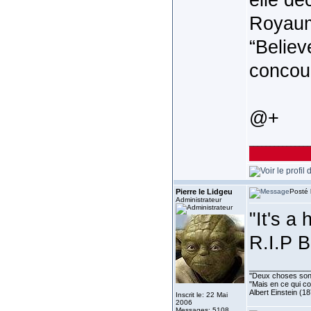
Royaume
“Believ
concou
@+
______________
Pierre le Lidgeu
Posté 
Administrateur
"It's a 
R.I.P 
______________
''Deux choses sont 
"Mais en ce qui co
Albert Einstein (1
Inscrit le: 22 Mai
2006
Messages: 5108