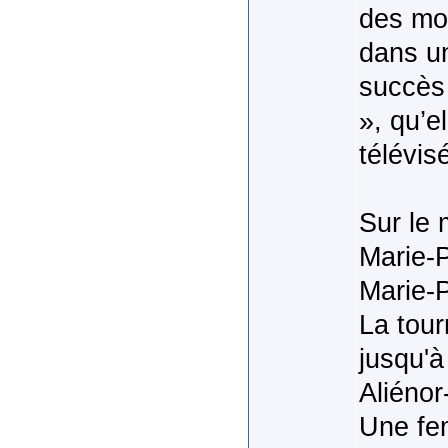
des mot
dans un
succès 
», qu’e
télévis
Sur le
Marie-P
Marie-P
La tour
jusqu'à
Aliénor
Une fe