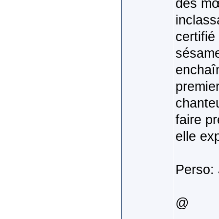
des mœ
inclass
certifi
sésame 
enchaîn
premier
chanteu
faire p
elle ex
Perso: 
@