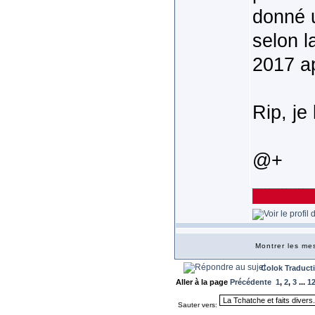
donné u
selon l
2017 ap
Rip, je 
@+
______________
Montrer les m
Colok Traduct
Aller à la page
Précédente
1
,
2
,
3
...
1
Sauter vers: