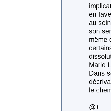
implica
en fave
au sein
son sen
même qu
certain
dissolu
Marie L
Dans se
décriva
le che
@+