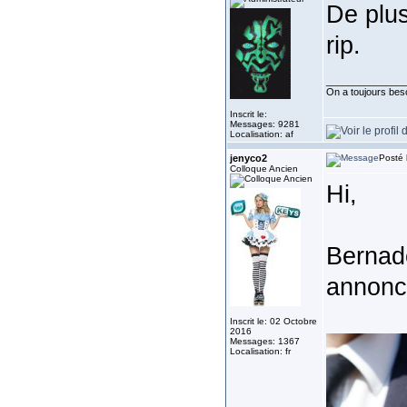
De plus
rip.
______________
On a toujours besoi
Inscrit le:
Messages: 9281
Localisation: af
jenyco2
Posté 
Colloque Ancien
Hi,
Bernade
annonce
Inscrit le: 02 Octobre
2016
Messages: 1367
Localisation: fr