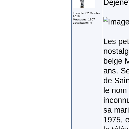
Dejene
Inscrit le: 02 Octobre
2016
Messages: 1367
Localisation: fr
Les pet
nostalg
belge M
ans. Se
de Sain
le nom 
inconnu
sa mari
1975, e