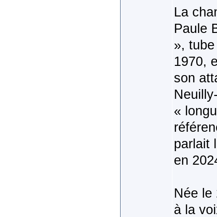
La chan
Paule B
», tube
1970, 
son att
Neuilly
« longu
référen
parlait
en 2024
Née le 
à la vo