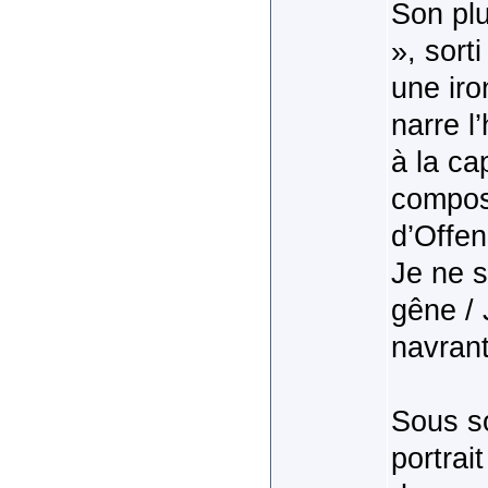
Son pl
», sort
une iro
narre l
à la ca
composé
d’Offen
Je ne s
gêne / 
navrant
Sous so
portrai