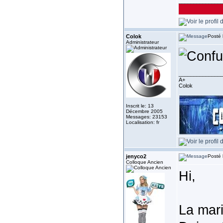
______________
Colok
Posté 
Administrateur
______________
A+
Colok
Inscrit le: 13
Décembre 2005
Messages: 23153
Localisation: fr
jenyco2
Posté 
Colloque Ancien
Hi,
La mari