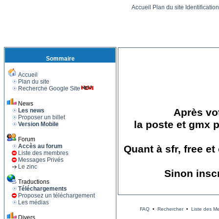
Accueil
Plan du site
Identificatio
Sommaire
Accueil
Plan du site
Recherche Google Site
News
Après vot
Les news
Proposer un billet
la poste et gmx p
Version Mobile
Forum
Accès au forum
Quant à sfr, free e
Liste des membres
Messages Privés
Le zinc
Sinon insc
Traductions
Téléchargements
Proposez un téléchargement
Les médias
FAQ
•
Rechercher
•
Liste des M
Divers