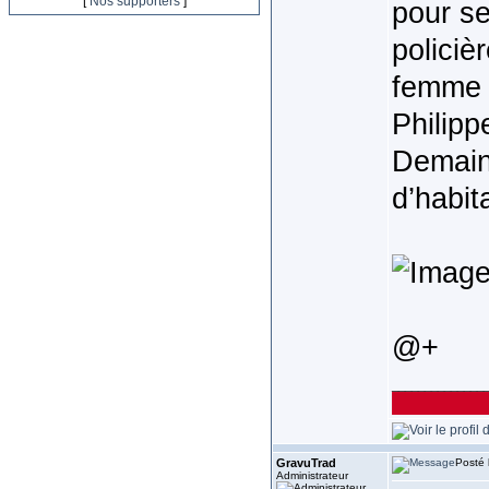
[
Nos supporters
]
pour se
policiè
femme d
Philipp
Demain 
d’habit
@+
______________
GravuTrad
Posté 
Administrateur