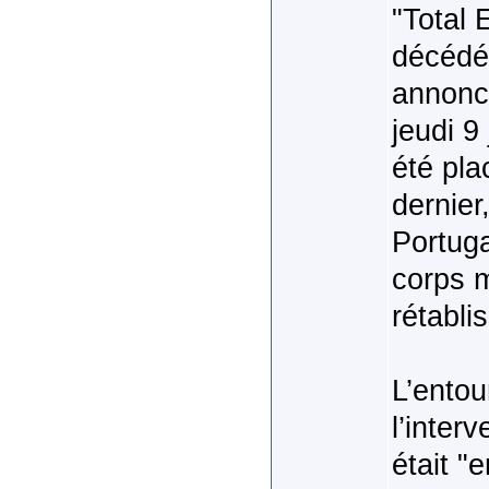
"Total 
décédée
annoncé
jeudi 9
été pla
dernier
Portuga
corps m
rétabli
L’entou
l’inter
était "