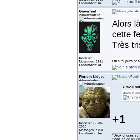
Localisation: be
GravuTrad
Posté 
Administrateur
Alors l
cette f
Très tr
______________
Inscrit le:
On a toujours besoi
Messages: 9281
Localisation: af
Pierre le Lidgeu
Posté 
Administrateur
GravuTrad 
Alors là mo
+1
Inscrit le: 22 Mai
2006
Messages: 5108
______________
Localisation: be
''Deux choses sont 
"Mais en ce qui co