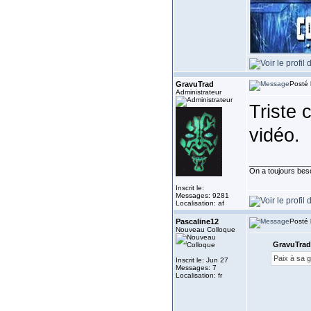
GravuTrad
Posté 
Administrateur
Triste 
vidéo.
______________
On a toujours besoi
Inscrit le:
Messages: 9281
Localisation: af
Pascaline12
Posté 
Nouveau Colloque
GravuTrad 
Paix à sa 
Inscrit le: Jun 27
Messages: 7
Localisation: fr