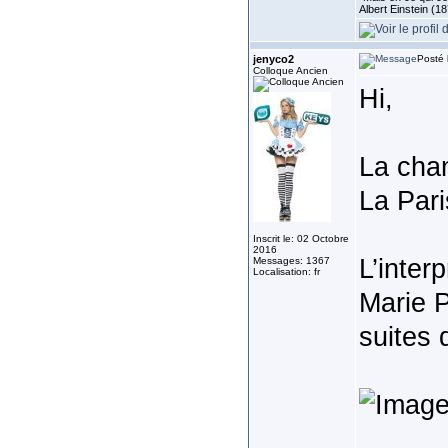
Albert Einstein (1
jenyco2
Posté 
Colloque Ancien
Hi,
La chan
La Pari
Inscrit le: 02 Octobre
2016
L’inter
Messages: 1367
Localisation: fr
Marie P
suites 