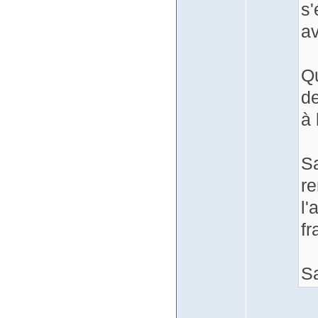
s'
av
Qu
de
à 
Sa
re
l'
fr
Sa