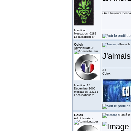
________________
On a toujours besoin 
Inscrit le:
Messages: 9281
Localisation: af
Colok
Posté le
Administrateur
J'aimais
________________
A+
Colok
Inscrit le: 13
Décembre 2005
Messages: 23153
Localisation: fr
Colok
Posté le
Administrateur