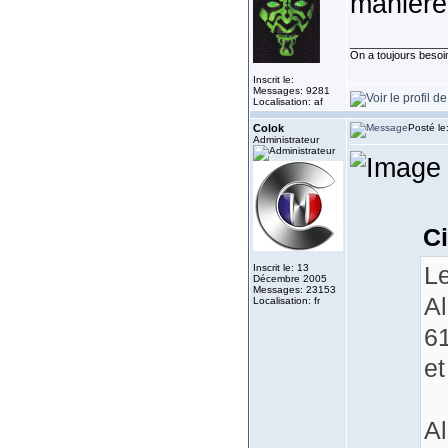
manière 
________________
On a toujours besoin 
Inscrit le:
Messages: 9281
Localisation: af
Colok
Posté le
Administrateur
Ci
Le
Inscrit le: 13
Décembre 2005
Messages: 23153
Al
Localisation: fr
61
et
Al