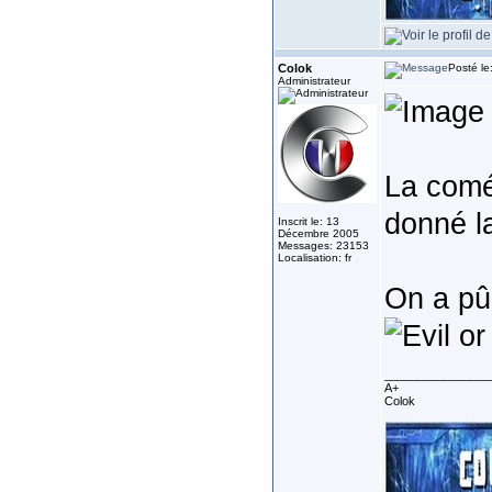
Colok
Posté le
Administrateur
La comé
donné l
Inscrit le: 13
Décembre 2005
Messages: 23153
Localisation: fr
On a pû
________________
A+
Colok