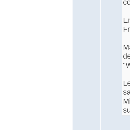
co
En
Fr
Ma
de
"W
Le
sa
Mi
s