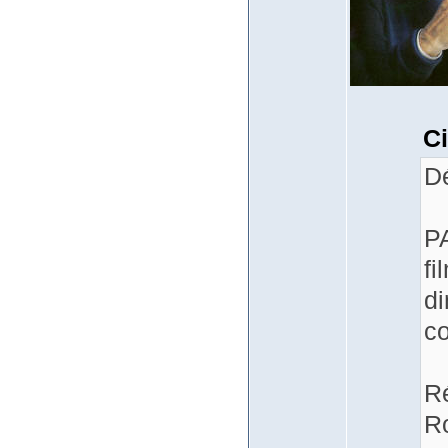
Ci
Dé
PA
fi
di
co
Ré
Ro