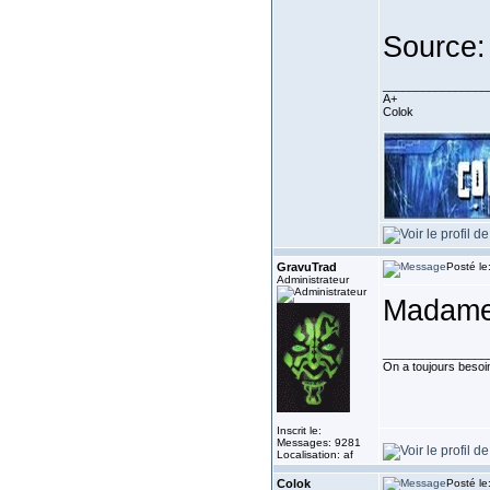
Source
________________
A+
Colok
GravuTrad
Posté le
Administrateur
Madame 
________________
On a toujours besoin 
Inscrit le:
Messages: 9281
Localisation: af
Colok
Posté le