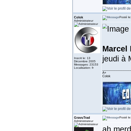
Colok
Posté le
Administrateur
Marcel 
jeudi à 
Inscrit le: 13
Décembre 2005
Messages: 23153
Localisation: fr
________________
A+
Colok
GravuTrad
Posté le
Administrateur
ah merd