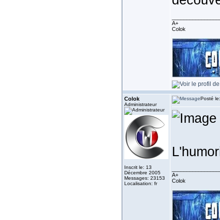
________________
A+
Colok
Colok
Posté le
Administrateur
L'humor
Inscrit le: 13
________________
Décembre 2005
A+
Messages: 23153
Colok
Localisation: fr