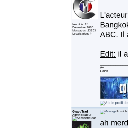
L'acteu
Bangkok 
Inscrit le: 13
Décembre 2005
Messages: 23153
ABC. Il 
Localisation: fr
Edit:
il 
________________
A+
Colok
GravuTrad
Posté le
Administrateur
ah merd