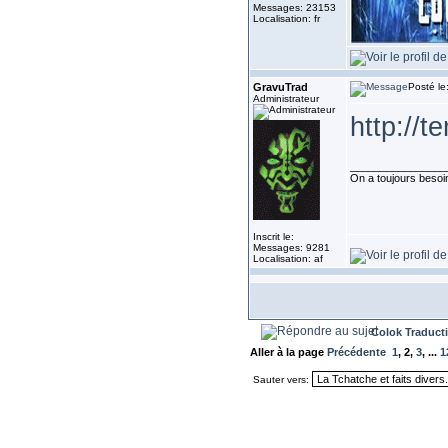
Messages: 23153
Localisation: fr
GravuTrad
Posté le
Administrateur
http://
________________
On a toujours besoin 
Inscrit le:
Messages: 9281
Localisation: af
Colok Traduct
Aller à la page
Précédente
1
,
2
,
3
, ...
1
Sauter vers: