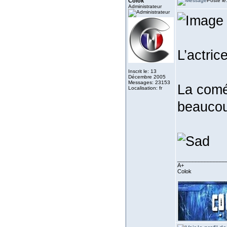
Colok
Posté le
Administrateur
L’actric
Inscrit le: 13
Décembre 2005
Messages: 23153
La coméd
Localisation: fr
beaucou
________________
A+
Colok