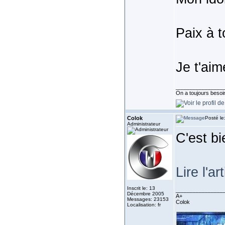
Paix à 
Je t'aim
________________
On a toujours besoin 
Colok
Posté le
Administrateur
C'est bi
Lire l'ar
Inscrit le: 13
________________
Décembre 2005
A+
Messages: 23153
Colok
Localisation: fr