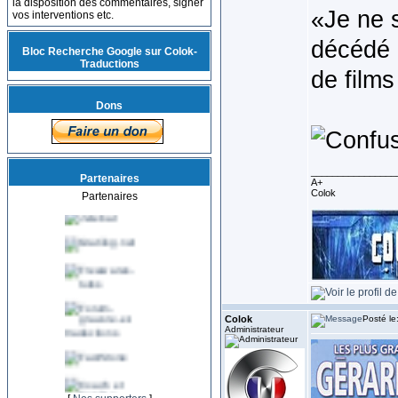
la disposition des commentaires, signer
«Je ne 
vos interventions etc.
décédé 
Bloc Recherche Google sur Colok-
Traductions
de film
Dons
________________
Partenaires
A+
Colok
Partenaires
Colok
Posté le
Administrateur