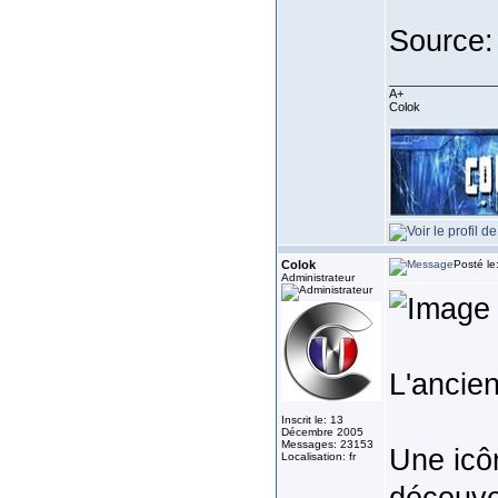
Source
________________
A+
Colok
Colok
Posté le
Administrateur
L'ancie
Inscrit le: 13
Décembre 2005
Messages: 23153
Une icôn
Localisation: fr
découve