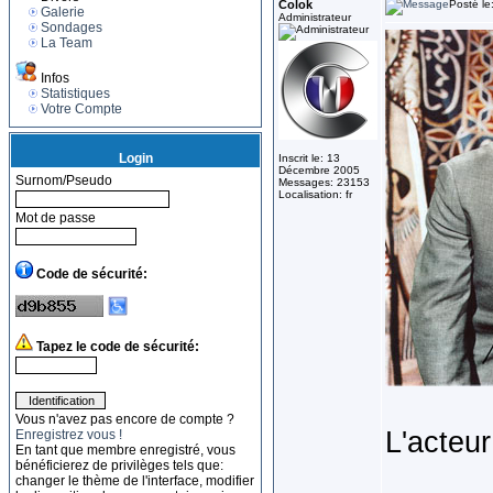
Colok
Posté le
Galerie
Administrateur
Sondages
La Team
Infos
Statistiques
Votre Compte
Login
Inscrit le: 13
Décembre 2005
Surnom/Pseudo
Messages: 23153
Localisation: fr
Mot de passe
Code de sécurité:
Tapez le code de sécurité:
Vous n'avez pas encore de compte ?
L'acteu
Enregistrez vous !
En tant que membre enregistré, vous
bénéficierez de privilèges tels que:
changer le thème de l'interface, modifier