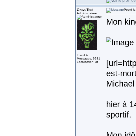
GravuTrad
Posté le
Administrateur
Mon kin
Inscrit le:
Messages: 9281
[url=ht
Localisation: af
est-mort
Michael 
hier à 
sportif.
Mon idôl