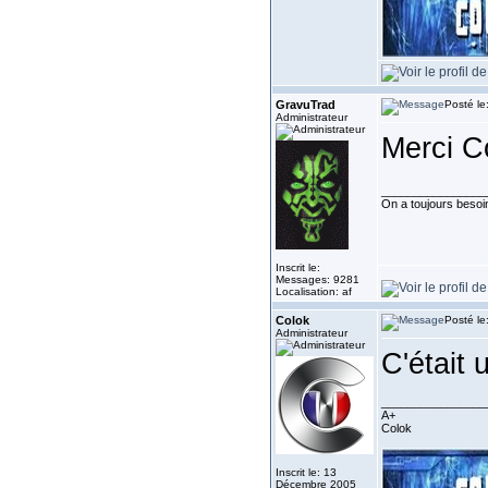
GravuTrad
Posté le
Administrateur
Merci C
________________
On a toujours besoin 
Inscrit le:
Messages: 9281
Localisation: af
Colok
Posté le
Administrateur
C'était 
________________
A+
Colok
Inscrit le: 13
Décembre 2005