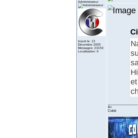
Administrateur
Ci
Na
Inscrit le: 13
Décembre 2005
Messages: 23153
su
Localisation: fr
sa
Hi
et
ch
________________
A+
Colok