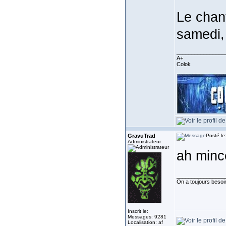
Le chant
samedi,
________________
A+
Colok
GravuTrad
Posté le
Administrateur
ah minc
________________
On a toujours besoin 
Inscrit le:
Messages: 9281
Localisation: af