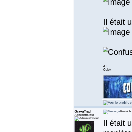
Il était 
________________
A+
Colok
GravuTrad
Posté le
Administrateur
Il était