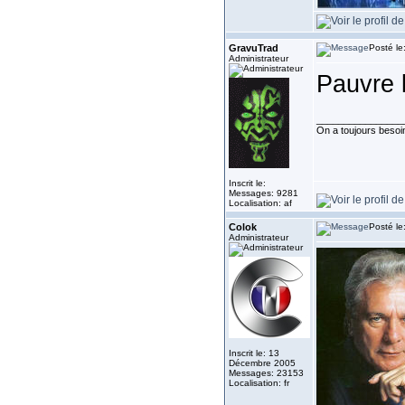
GravuTrad
Posté le
Administrateur
Pauvre l
________________
On a toujours besoin 
Inscrit le:
Messages: 9281
Localisation: af
Colok
Posté le
Administrateur
Inscrit le: 13
Décembre 2005
Messages: 23153
Localisation: fr