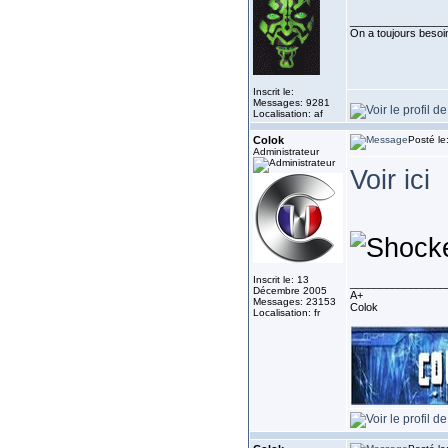
________________
On a toujours besoin 
Inscrit le:
Messages: 9281
Localisation: af
Colok
Posté le
Administrateur
Voir ici
Inscrit le: 13
________________
Décembre 2005
A+
Messages: 23153
Colok
Localisation: fr