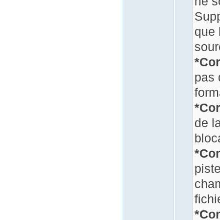
ne s
Supp
que 
sour
*Cor
pas 
form
*Cor
de l
bloc
*Cor
pist
cham
fich
*Cor