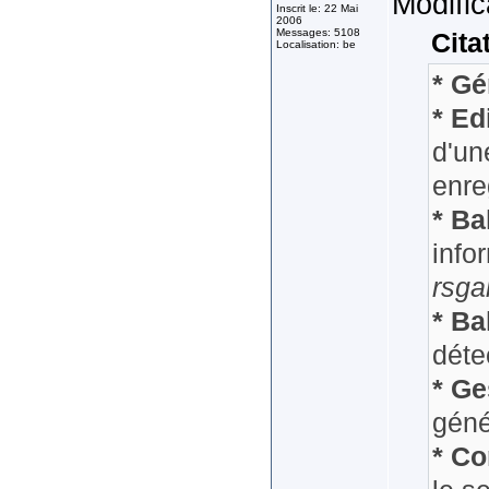
Modific
Inscrit le: 22 Mai
2006
Messages: 5108
Cita
Localisation: be
* Gé
* Ed
d'un
enre
* Ba
info
rsga
* Ba
déte
* Ge
géné
* Co