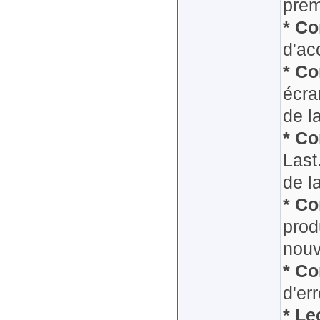
prem
* Co
d'ac
* Co
écra
de l
* Co
Last
de l
* Co
prod
nouv
* Co
d'er
* Le