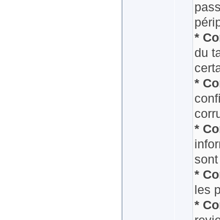
pass
péri
* Co
du t
cert
* Co
conf
corr
* Co
info
sont
* Co
les 
* Co