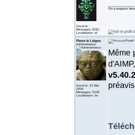
______________
On a toujours besoi
Inscrit le:
Messages: 9281
Localisation: af
Pierre le Lidgeu
Posté 
Administrateur
Même pé
d'AIMP,
v5.40.
préavis
Inscrit le: 22 Mai
2006
Messages: 5108
Localisation: be
Téléch