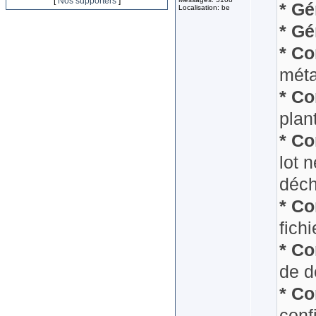
[
Nos supporters
]
* Gé
Localisation: be
* Gé
* Co
mét
* Co
plan
* Co
lot 
déch
* Co
fich
* Co
de d
* Co
conf