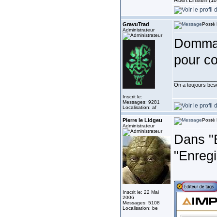
Albert Einstein (1
GravuTrad
Posté 
Administrateur
Dommag
pour c
______________
On a toujours besoi
Inscrit le:
Messages: 9281
Localisation: af
Pierre le Lidgeu
Posté 
Administrateur
Dans "E
"Enregis
Inscrit le: 22 Mai
2006
Messages: 5108
Localisation: be