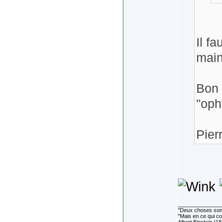
Il f
main
Bon 
"oph
Pier
______________
''Deux choses sont 
"Mais en ce qui co