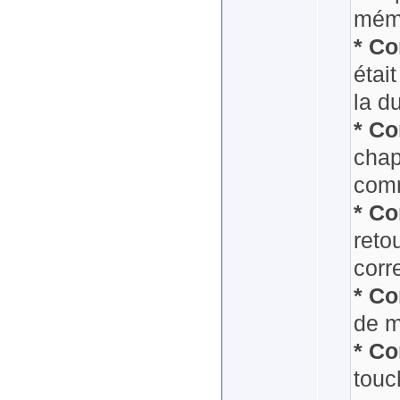
mém
* Co
étai
la d
* Co
chap
comm
* Co
reto
corr
* Co
de m
* Co
touc