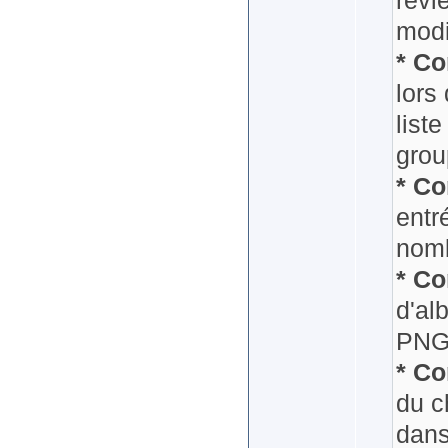
revi
modi
* Co
lors
liste
grou
* Co
entr
nomb
* Co
d'al
PNG
* Co
du c
dans