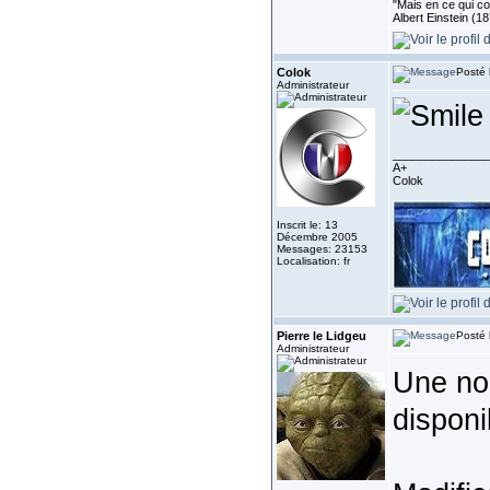
"Mais en ce qui co
Albert Einstein (1
Colok
Posté 
Administrateur
______________
A+
Colok
Inscrit le: 13
Décembre 2005
Messages: 23153
Localisation: fr
Pierre le Lidgeu
Posté 
Administrateur
Une nou
disponi