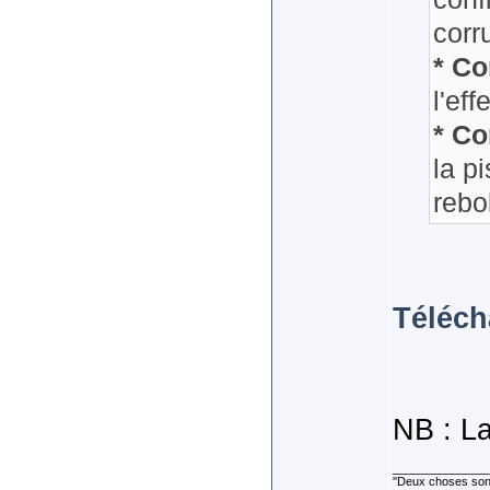
corr
* Co
l'eff
* Co
la p
rebo
Téléch
NB : La
______________
''Deux choses sont 