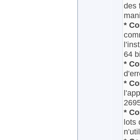
des 
mani
* Co
comm
l'ins
64 bi
* Co
d'er
* Co
l'ap
2695
* Co
lots
n'ut