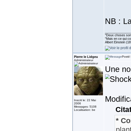
NB : La
______________
''Deux choses sont 
"Mais en ce qui co
Albert Einstein (1
Pierre le Lidgeu
Posté 
Administrateur
Une nou
Modific
Inscrit le: 22 Mai
2006
Messages: 5108
Cita
Localisation: be
* Co
plan