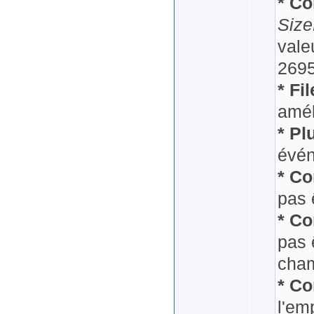
* Co
Size
vale
2695
* Fi
amél
* Pl
évé
* Co
pas 
* Co
pas 
cham
* Co
l'em