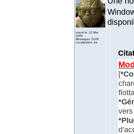
Une no
Windo
disponi
Inscrit le: 22 Mai
2006
Messages: 5108
Localisation: be
Cita
Mod
[
*Co
char
flott
*Gén
vers
*Plu
d'ac