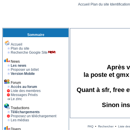
Accueil
Plan du site
Identificatio
Sommaire
Accueil
Plan du site
Recherche Google Site
News
Les news
Après vo
Proposer un billet
la poste et gmx
Version Mobile
Forum
Accès au forum
Quant à sfr, free
Liste des membres
Messages Privés
Le zinc
Sinon ins
Traductions
Téléchargements
Proposez un téléchargement
Les médias
FAQ
•
Rechercher
•
Liste de
Divers