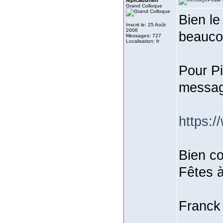
lepicadurien
Grand Colloque
Bien le
Inscrit le: 25 Août
2006
beaucou
Messages: 727
Localisation: fr
Pour Pi
messag
https:
Bien co
Fêtes à
Franck