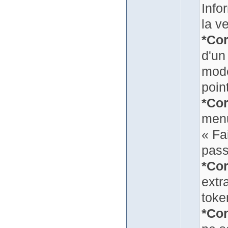
Info
la v
*Cor
d'un
modè
poin
*Cor
menu
« Fa
pass
*Cor
extra
toke
*Cor