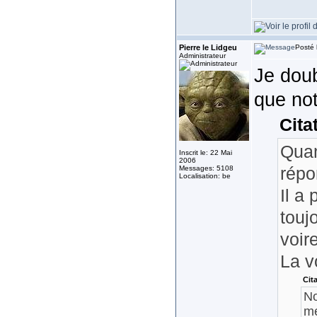
Pierre le Lidgeu
Posté 
Administrateur
Je doub
que not
Cita
Quan
Inscrit le: 22 Mai
2006
répo
Messages: 5108
Localisation: be
Il a
touj
voir
La vo
Cit
No
me