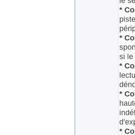
le s
* Co
pist
péri
* Co
spon
si le
* Co
lect
déno
* Co
haut
indé
d'exp
* Co