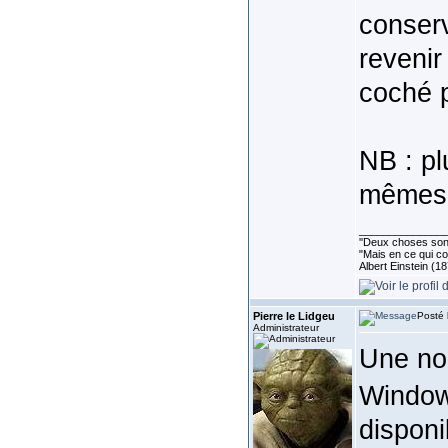
conserv
revenir
coché 
NB : p
mêmes 
______________
''Deux choses sont 
"Mais en ce qui co
Albert Einstein (1
Pierre le Lidgeu
Posté 
Administrateur
Une no
Windo
disponi