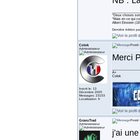
NB : La
______________
''Deux choses sont 
"Mais en ce qui co
Albert Einstein (1
Dernière édition pa
Colok
Posté 
Administrateur
Merci 
______________
A+
Colok
Inscrit le: 13
Décembre 2005
Messages: 23153
Localisation: fr
GravuTrad
Posté 
Administrateur
j'ai un