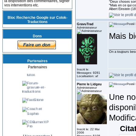
la disposition des commentaires, signer
''Deux choses sont 
vos interventions etc.
"Mais en ce qui co
Albert Einstein (1
Bloc Recherche Google sur Colok-
Traductions
GravuTrad
Posté 
Administrateur
Mais bi
Dons
______________
On a toujours besoi
Partenaires
Partenaires
Inscrit le:
Messages: 9281
Localisation: af
Pierre le Lidgeu
Posté 
Administrateur
Une nou
disponi
Modific
Cita
Inscrit le: 22 Mai
2006
Messages: 5108