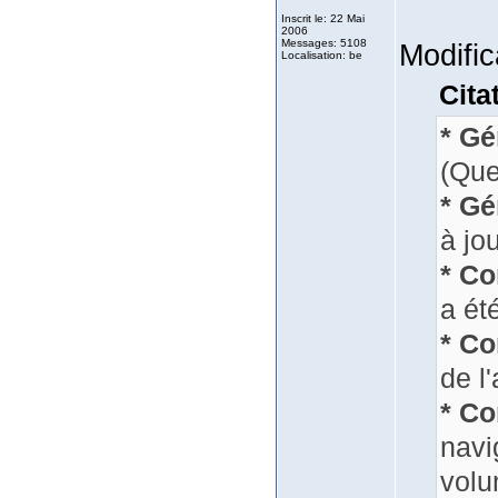
Inscrit le: 22 Mai
2006
Messages: 5108
Modific
Localisation: be
Cita
* Gé
(Que
* Gé
à jou
* Co
a ét
* Co
de l'
* Co
navi
volu