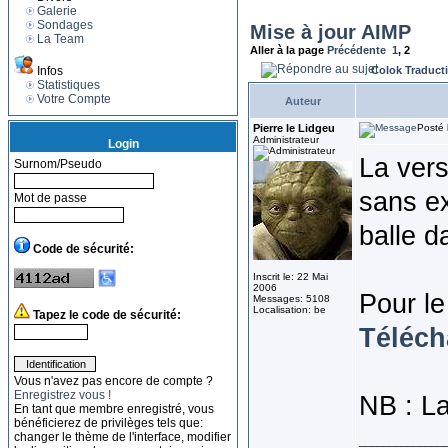
Galerie
Sondages
Mise à jour AIMP
La Team
Aller à la page
Précédente
1
,
2
Infos
Colok Traduct
Statistiques
Votre Compte
Auteur
Pierre le Lidgeu
Posté 
Administrateur
Login
La vers
Surnom/Pseudo
sans ex
Mot de passe
balle d
Code de sécurité:
Inscrit le: 22 Mai
2006
Pour le
Messages: 5108
Localisation: be
Tapez le code de sécurité:
Téléch
Vous n'avez pas encore de compte ?
Enregistrez vous !
NB : La
En tant que membre enregistré, vous
bénéficierez de privilèges tels que:
changer le thème de l'interface, modifier
______________