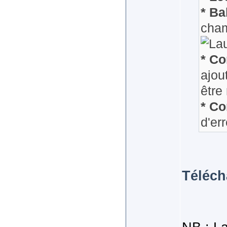
* Ba
cham
* Co
ajou
être
* Co
d'er
Téléch