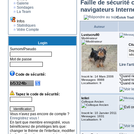
Faille de sécurité 
Galerie
Sondages
navigateurs Intern
La Team
Colok Trad
Infos
Statistiques
Auteur
Votre Compte
Lustucru80
Modérateur
Login
Cit
Surnom/Pseudo
Dep
séc
Mot de passe
Lire l'ar
________
Code de sécurité:
"Quand rie
Inscrit le: 14 Mars 2006
"Quand tou
Messages: 9988
Localisation: fr
"Quand ri
Tapez le code de sécurité:
krikri
Colloque Ancien
Inscrit le: 10 Janvier 2011
Vous n'avez pas encore de compte ?
Messages: 1631
Enregistrez vous !
Localisation: fr
En tant que membre enregistré, vous
bénéficierez de privilèges tels que:
changer le thème de l'interface, modifier