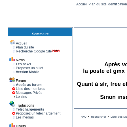
Accueil
Plan du site
Identificatio
Sommaire
Accueil
Plan du site
Recherche Google Site
News
Après vo
Les news
Proposer un billet
la poste et gmx 
Version Mobile
Forum
Quant à sfr, free 
Accès au forum
Liste des membres
Messages Privés
Sinon ins
Le zinc
Traductions
Téléchargements
Proposez un téléchargement
FAQ
•
Rechercher
•
Liste des M
Les médias
Divers