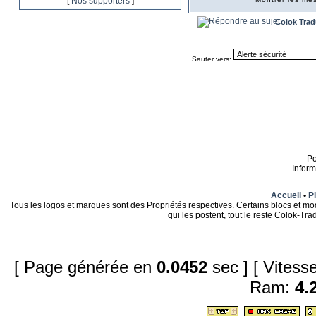
[
Nos supporters
]
Colok Trad
Sauter vers:
P
Infor
Accueil
•
Pl
Tous les logos et marques sont des Propriétés respectives. Certains blocs et mo
qui les postent, tout le reste Colok-T
[ Page générée en
0.0452
sec ]
[ Vites
Ram:
4.