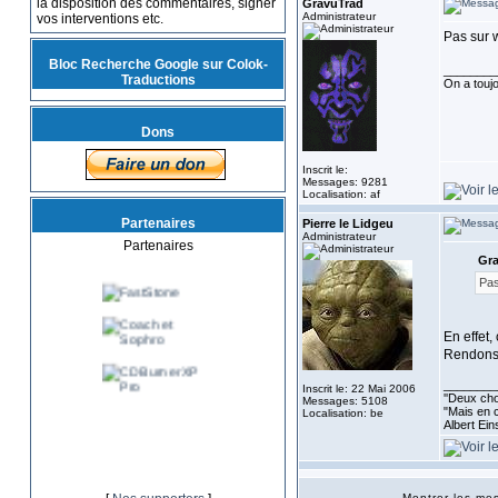
la disposition des commentaires, signer
GravuTrad
Administrateur
vos interventions etc.
Pas sur 
Bloc Recherche Google sur Colok-
________
Traductions
On a toujo
Dons
Inscrit le:
Messages: 9281
Localisation: af
Partenaires
Pierre le Lidgeu
Administrateur
Partenaires
Gra
Pas
En effet, 
Rendons 
________
Inscrit le: 22 Mai 2006
''Deux cho
Messages: 5108
"Mais en c
Localisation: be
Albert Ein
Montrer les m