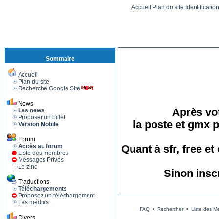
Accueil
Plan du site
Identificatio
Sommaire
Accueil
Plan du site
Recherche Google Site
News
Après vot
Les news
Proposer un billet
la poste et gmx p
Version Mobile
Forum
Accès au forum
Quant à sfr, free e
Liste des membres
Messages Privés
Le zinc
Sinon insc
Traductions
Téléchargements
Proposez un téléchargement
Les médias
FAQ
•
Rechercher
•
Liste des M
Divers