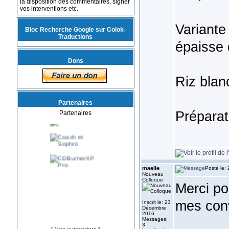
la disposition des commentaires, signer
vos interventions etc.
Variante
Bloc Recherche Google sur Colok-
Traductions
épaisse 
Dons
Riz blan
Partenaires
Préparat
Partenaires
maelle
Posté le:
Nouveau
Colloque
Merci pou
mes conv
Inscrit le: 23
Décembre
2016
Messages:
3