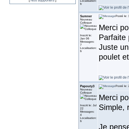
[
Nos supporters
]
Localisation:
fr
Sumner
Posté le:
Nouveau
Colloque
Merci pou
Parfaite
Inscrit le:
Jan 06
Messages:
Juste un
7
Localisation:
fr
poulet et
Papouty3
Posté le:
Nouveau
Colloque
Merci pou
Simple, 
Inscrit le: Jul
22
Messages:
4
Localisation:
fr
Je pense