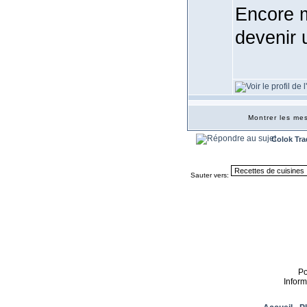
Encore m
devenir 
Montrer les m
Colok Tra
Sauter vers:
P
Infor