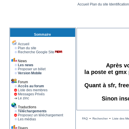
Accueil
Plan du site
Identificatio
Sommaire
Accueil
Plan du site
Recherche Google Site
News
Après vo
Les news
Proposer un billet
la poste et gmx 
Version Mobile
Forum
Quant à sfr, fre
Accès au forum
Liste des membres
Messages Privés
Sinon ins
Le zinc
Traductions
Téléchargements
Proposez un téléchargement
FAQ
•
Rechercher
•
Liste des M
Les médias
Divers