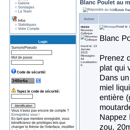
Blanc Poulet au m
Galerie
Sondages
Colok Tra
La Team
Auteur
Infos
Statistiques
rezoo
Posté le:
Votre Compte
Nouveau
Colloque
Blanc Po
Login
Inscrit le: 13
Surnom/Pseudo
Janvier
2015
Prenez d
Messages:
Mot de passe
44
Localisation:
plat qui 
fr
Code de sécurité:
Dans un 
miel liq
Tapez le code de sécurité:
entière 
moutarde
Vous n'avez pas encore de compte ?
Enregistrez vous !
Nappez l
En tant que membre enregistré, vous
bénéficierez de privilèges tels que:
zou, 20m
changer le thème de l'interface, modifier