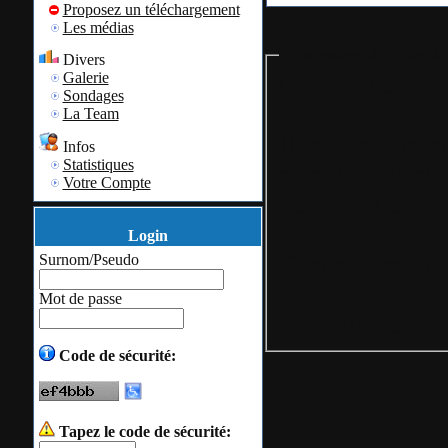
Proposez un téléchargement
Les médias
Vous essayez d'accéder à u
Divers
Galerie
Cet espace est r
Sondages
La Team
Il vous est poss
Infos
Statistiques
compte utilisate
Votre Compte
personnel
dès à 
Login
Surnom/Pseudo
Mot de passe
Vous allez être 
Code de sécurité:
Tapez le code de sécurité: