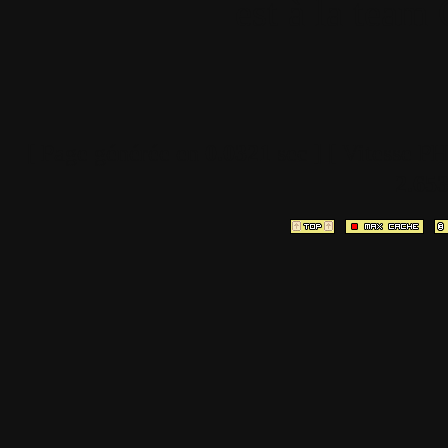
est à la team
[ Page générée en
0.0321
sec ]
[ Vitesse P
2.65