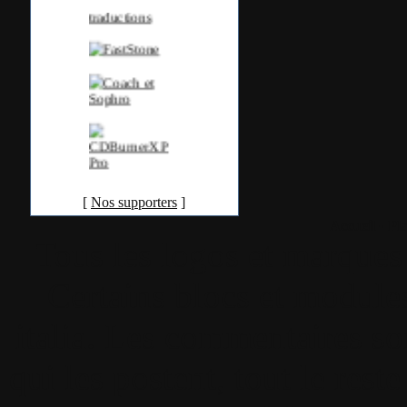
[
Nos supporters
]
Accueil
•
Pla
Tous les logos et marques 
Certains blocs et modul
italia. Les commentaires so
qui les postent, tout le re