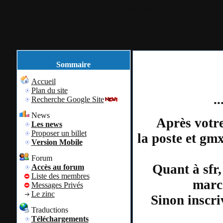
Accueil
Plan du site
Identification
Sommaire
Accueil
Plan du site
.
Recherche Google Site
News
Après votre
Les news
Proposer un billet
la poste et gm
Version Mobile
Forum
Quant à sfr,
Accès au forum
Liste des membres
march
Messages Privés
Le zinc
Sinon inscri
Traductions
Téléchargements