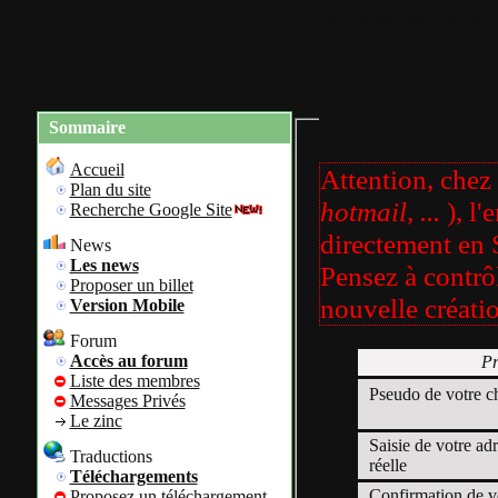
Accueil
Plan du site
Identification
Création d'un compte 
Sommaire
Accueil
Attention, chez 
Plan du site
hotmail, ...
), l
Recherche Google Site
directement en
News
Les news
Pensez à contrô
Proposer un billet
nouvelle créatio
Version Mobile
Forum
Accès au forum
Pr
Liste des membres
Pseudo de votre c
Messages Privés
Le zinc
Saisie de votre ad
Traductions
réelle
Téléchargements
Confirmation de v
Proposez un téléchargement