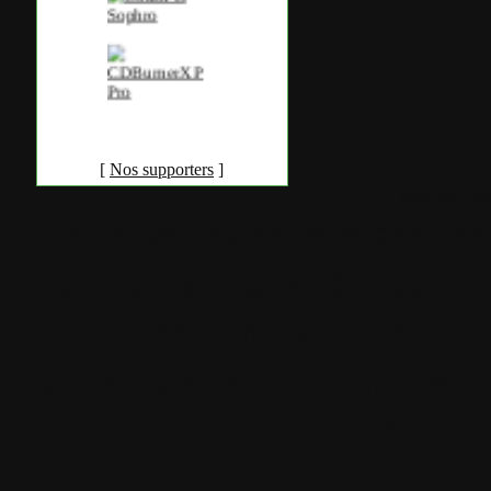
[
Nos supporters
]
Accueil
•
Pla
Tous les logos et marques 
Certains blocs et modul
italia. Les commentaires so
qui les postent, tout le re
est à la team