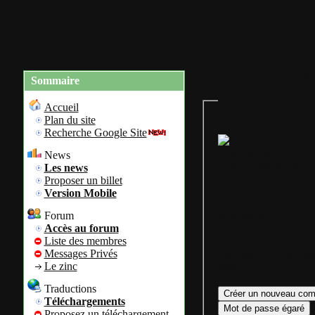
Accueil
Plan du site
Identification
Charte du site
Re
Sommaire
Gestion de mon com
personnel
Accueil
Plan du site
Recherche Google Site
Bienvenue sur
News
Colok Traductions
Les news
Proposer un billet
Version Mobile
Forum
Assurez vous d'avoir
Accès au forum
votre login ainsi que 
Liste des membres
mot de passe afin
Messages Privés
d'accéder à votre com
Le zinc
personnel.
Traductions
Téléchargements
Proposez un téléchargement