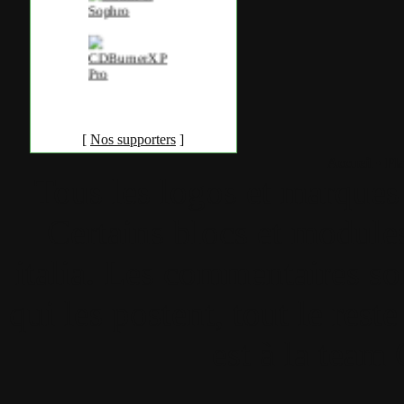
[
Nos supporters
]
Accueil
•
Pla
Tous les logos et marques 
Certains blocs et modul
italia. Les commentaires so
qui les postent, tout le re
est à la team