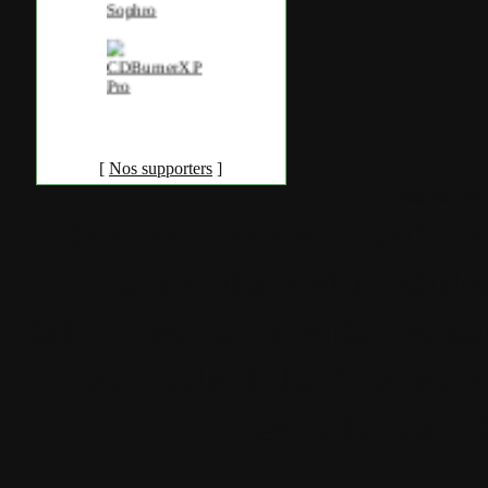
[
Nos supporters
]
Accueil
•
Pla
Tous les logos et marques 
Certains blocs et modul
italia. Les commentaires so
qui les postent, tout le re
est à la team