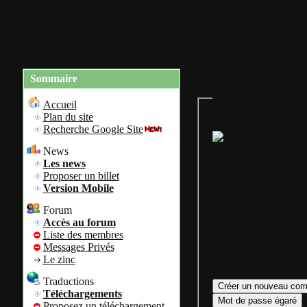
Accueil
Plan du site
Identification
Charte du site
Re
Sommaire
Gestion de mon com
personnel
Accueil
Plan du site
Recherche Google Site
Bienvenue sur
News
Colok Traductions
Les news
Proposer un billet
Version Mobile
Forum
Assurez vous d'avoir
Accès au forum
votre login ainsi que 
Liste des membres
mot de passe afin
Messages Privés
d'accéder à votre com
Le zinc
personnel.
Traductions
Téléchargements
Proposez un téléchargement