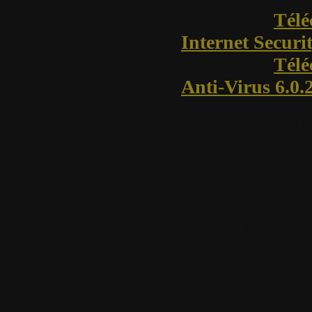
Télé
Internet Securit
Télé
Anti-Virus 6.0.
Aucun commenta
janvier
30
2007
CDRWIN 4.0
Par
challenger
N
Aucun tag assoc