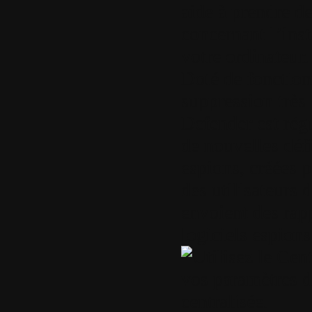
aide à prendre de
concernant l’inst
votre ordinateur.
Doté de fonctionn
suppression trè
Defender est rég
de nouvelles défi
espions, créées p
des utilisateurs
envoient des rap
logiciels espions