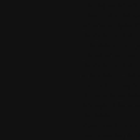
l’enregistrement 
l’outil de créati
emprunte égaleme
fonctionnalités 
Professionnel
(p
d'entreprise, outi
fonctionnalités 
avancées). Côté 
Édition Intégra
de nouvelles fonc
protéger efficac
données.
Vous travaillez
que vous soyez à