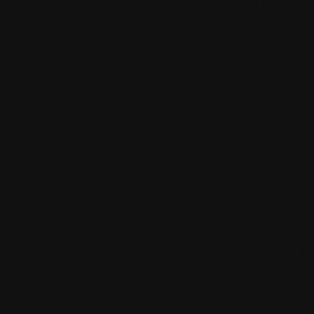
assure la meilleu
ordinateurs contr
malveillantes. K
combine de maniè
méthodes de lutte
nouvelles méthod
La simplicité de l
configuration au
logiciel feront la
débutants tandis 
apprécieront la q
possibilités du 
Principaux Avanta