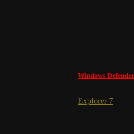
cinéma incompar
facilement et ra
bibliothèque num
émissions télév
et bénéficiez d’
services et loisir
Windows Defende
Windows Defende
Explorer 7
pour 
les dossiers syst
et détecter les 
présence de logic