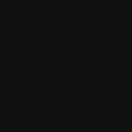
Rotation Windows 
La rotation Wind
de la fonction "
utilisée dans les
Windows. Pour vo
plus facilement 
cherchez, la Rot
miniatures des fe
des icônes géné
versions précéde
Windows figure 
miniatures affich
ce qui vous offre
de minimiser tout