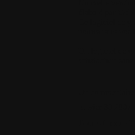
Nouvelle version
élaboré par
Gol
Ce logiciel de g
pourra faire vos
.
Un logiciel de g
satisfaction sans
Un commentaire
janvier
30
2007
Jour J pour 