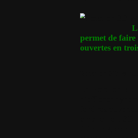
L
permet de faire 
ouvertes en tro
Rotation 3D Wind
La Rotation 3D
d’afficher dyna
fenêtres ouverte
empilement 3D. 
éléments, comme 