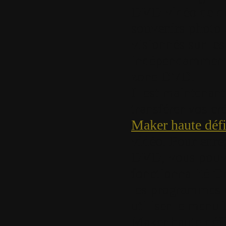
DVD vidéo de qua
souvenirs photo 
visionnés sur le
indépendamment 
zone DVD.
Il est maintenant
transférer vos cr
Maker haute défi
vidéo. Pour enre
DVD, vous pouve
fonctionnalité 
les programmes 
utiliser le men
Maker haute défi