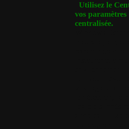
Utilisez le Cen
vos paramètres 
centralisée.
Windows Defender
mettre à jour, et
recommandations 
instaurer et à ma
environnement. G
utilisateur évol
vos logiciels. L
la détection, le 
logiciels indésir
simples. L'Explo
les programmes e