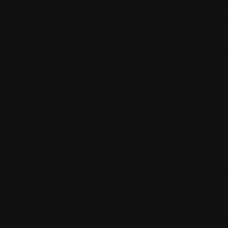
dynamiques ! Lo
fenêtre, elle se 
son emplacement 
pour que vous la 
suite.
Haute résolution :
Windows Aero pr
haute résolution.
portable ou un écr
vous bénéficiez 
qualité visuelle 
des images haute