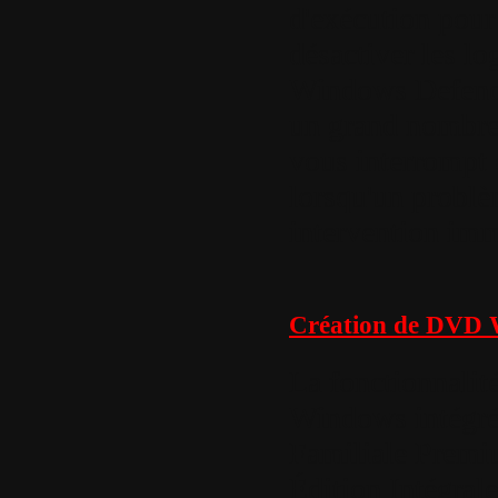
d'exécution pour 
désactiver les lo
Windows Defende
un grand nombre 
vous interrompt 
lorsqu'un problè
intervention imm
Création de DVD
La fonctionnali
Windows intégré
Familiale Premi
Édition Intégral