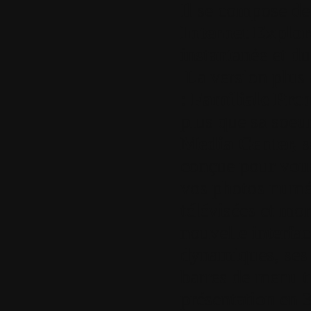
Il se compose d
Internet Explor
instantanée et d
La version plus
:
Familiale Pr
plus que sa soeur
Media Center,
s
conçue pour vous
vos photos numér
télévisées et mo
nouvelle interfa
dynamiques, ses 
barres de menu t
présentation en 3