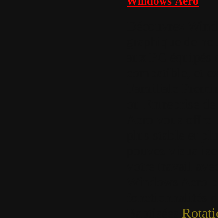
Windows Aero
Découvrez Windo
graphique de nou
aux PC équipés d
compatible, et ex
Familiale Premiu
ou Entreprise d
Aero vous offre 
plus stable et pl
pouvez visualise
votre travail avec
Windows Aero pr
fonctionnalités d
Baptisées
Rotati