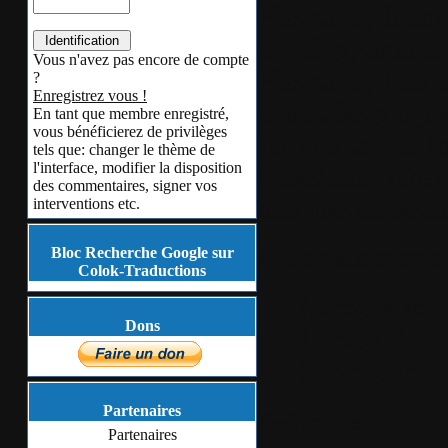
Kaspersky Interne
développements l
Vous n'avez pas encore de compte
Kaspersky Lab en
?
Enregistrez vous !
contre les progr
En tant que membre enregistré,
vous bénéficierez de privilèges
(spywares), de lu
tels que: changer le thème de
l'interface, modifier la disposition
indésirable (spa
des commentaires, signer vos
attaques de résea
interventions etc.
Bloc Recherche Google sur
Principaux avantag
Colok-Traductions
Interface uni
Dons
Compatibilit
Simplicité et
Partenaires
Points clés :
Partenaires