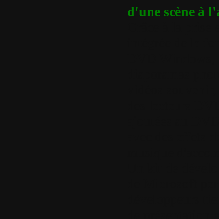
d'une scène à l'
Grâce à la prise
intégrée de la fo
DVD Windows, v
diaporamas photo
vidéos souvenir, 
des lecteurs DVD
ajoutées au DVD
avec des effets de
musique d'accom
Un kit de dévelo
de Microsoft per
développeurs tie
de présentation e