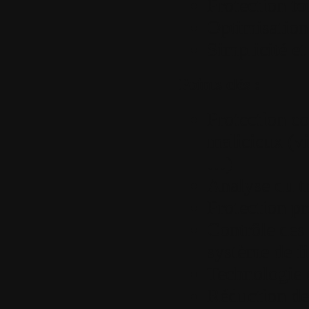
Protection to
Optimisation
Simplicité et
Points clés :
Protection co
malicieux (v
…)
Analyse du tr
Protection pr
Contrôle des
système de fi
Technologie 
Réduction de 