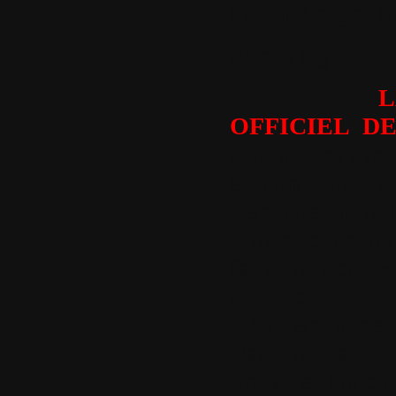
Par
challenger
N
Aucun tag assoc
LANC
OFFICIEL D
disponibles avec 
êtes un simple ut
personne plutôt 
professionnel ou
faire votre choix
ambition .
La version de 
Basic
ou
Famili
trouverez donc u