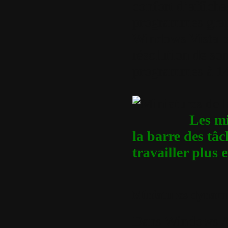
confort d’afficha
programmes grap
Windows Vista p
résolution de son
programmes à 14
Les miniatu
la barre des tâc
travailler plus 
Miniatures dynamiq
Dans Windows Ae