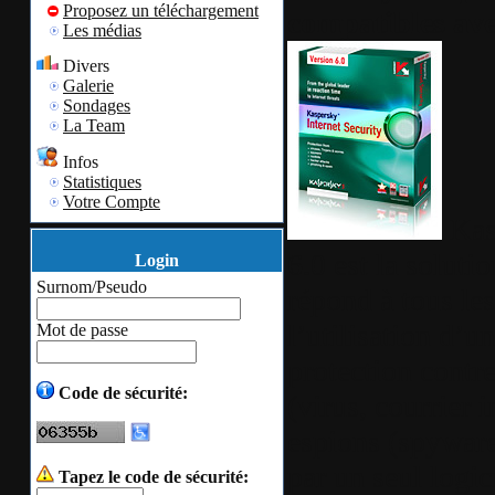
Proposez un téléchargement
compatibles av
Les médias
Divers
Galerie
Sondages
La Team
Infos
Statistiques
Votre Compte
Kas
6.0 est la soluti
Login
Surnom/Pseudo
répond à tous le
l’utilisation d’u
Mot de passe
protection contr
Code de sécurité:
(virus, courrier 
espions (spyware
par un seul logic
Tapez le code de sécurité: