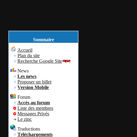
Accueil
Plan du site
Identification
janvier
31
2007
Sommaire
Accueil
Kaspersky Ant
Plan du site
Recherche Google Site
Final.
News
Les news
Proposer un billet
Par
challenger
N
Version Mobile
Aucun tag assoc
Forum
Accès au forum
Liste des membres
Mise à jour d
Messages Privés
Le zinc
Anti-Virus 6.0 
Traductions
Security 6.0 qu
Téléchargements