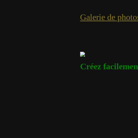
Création de DVD 
Galerie de phot
de choisir l'opt
Graver, pour pou
et vidéos à publi
Créez facilemen
La fonctionnali
les fichiers dir
ce qui vous per
directement à pa
numérique. Elle
d’utiliser des st
à mettre en valeu