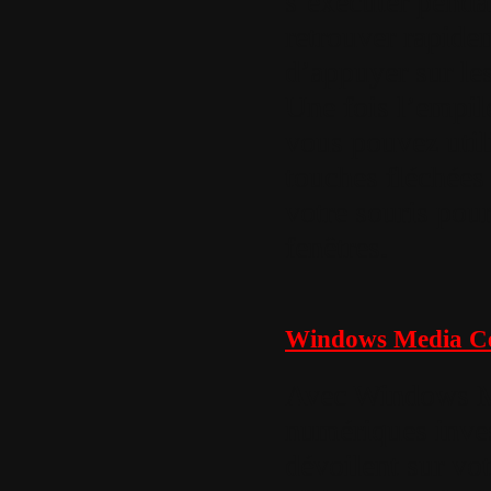
s’exécuter penda
retrouver rapidem
d’appuyer sur l
Une fois l’empil
vous pouvez utili
touches fléchées 
votre souris pour 
fenêtres.
Windows Media C
Avec Windows Me
numériques inves
dévoilent sur vot