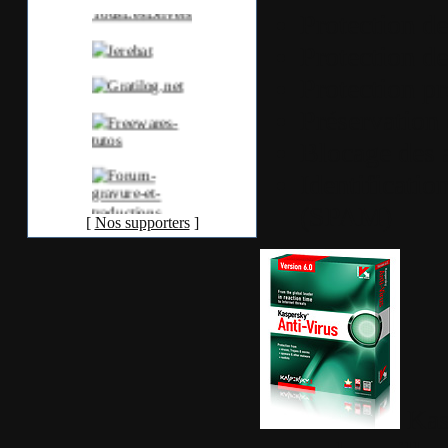
Protection d
Protection de
Protection pr
Préservation 
Blocage des 
Identificatio
(SPAM)
[
Nos supporters
]
Kas