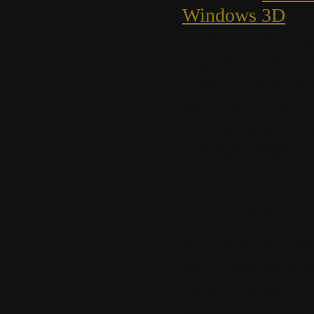
Windows 3D
, e
des fenêtres du 
pratique et nette
ses améliorations
Windows Aero vo
de travail simple
professionnel.
Transparence :
Vous remarquere
de transparence 
sur les contours 
reflets et des an