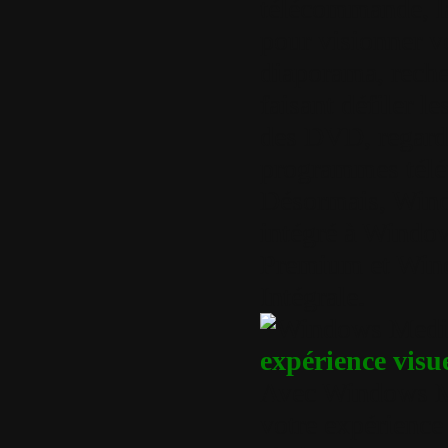
télécommande, la
pour visionner v
diaporama, reche
faisant défiler l
des DVD, regarde
programmes télév
Désormais, Wind
intégré à Window
Premium et Wind
Intégrale.
expérience visue
Avec Windows Me
votre expérience