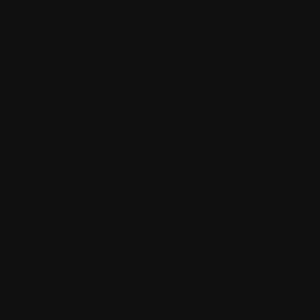
passage d'une fen
Windows Vista 
Premium
sauveg
données les plus 
photos numérique
d'autres documen
l’accès de vos e
inappropriés grâ
de contrôle paren
La version
Ulti
l’intégralité des
Windows Vista 
Premium
, not
Center, Windo