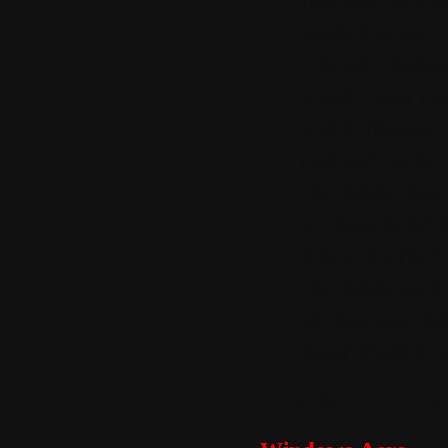
essentielles.
Centre réseau
vous vous co
votre réseau 
contact avec 
données, que
en déplaceme
Sécurité renf
données contr
et réalisez d
pour mettre v
LES DIFFE