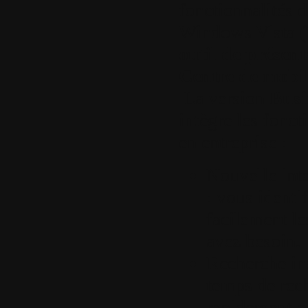
fonctionnalités 
Windows Vista (
outil de prése
Centre de mobi
La version
Busi
intègre les fonct
en entreprise :
Nouvelle inte
:
vous identi
facilement l
avez besoin.
Recherche in
temps de rec
rapidement a