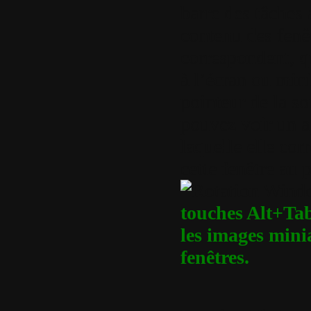
barre des tâches 
contenu des fenê
correspondent, qu
à l’écran ou min
pointeur de la so
pouvez voir un ap
laquelle elle cor
cette fenêtre au 
touches Alt+Tab
les images minia
fenêtres.