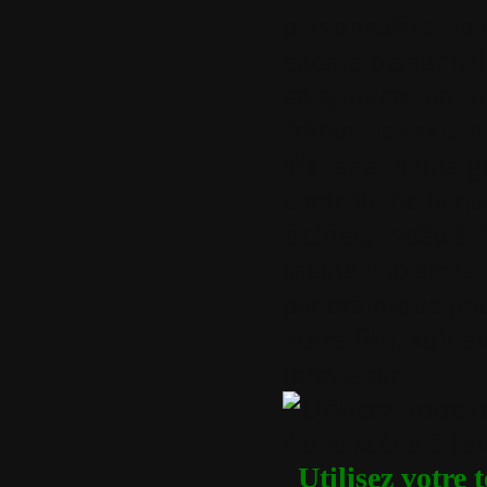
personnaliser la
encore personna
en ajoutant un ti
éditant le texte
disposez d'une gr
contrôle de la qua
fichiers vidéo à
même choisir le 
panoramique pou
votre film soit a
téléviseur.
Utilisez votre