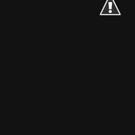
Le nouvel albu
revolution
" de L
février prochain
Now offre 6 titr
car l'offre est l
Cliquer ici p
our 
modalités de l'of
Gsyka
12 commentaire