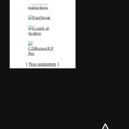
Aucun comment
janvier
28
2008
6 titres du n
Kravitz offer
[
Nos supporters
]
Par
colok
Nouve
Aucun tag assoc