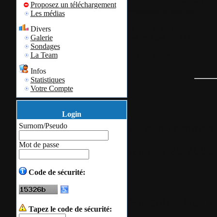
Goldmember
( l'ensemble de
Proposez un téléchargement
seulement aujourd'hui .
Les médias
Utiliser le coupon "
boss40y
Divers
paiment par défaut )
Galerie
Sondages
Joyeux anniversaire Jacques
La Team
Infos
Statistiques
Votre Compte
Login
Aucun comment
Surnom/Pseudo
Mot de passe
janvier
28
2008
Aidons le HD
Code de sécurité:
Par
colok
Nouve
Tapez le code de sécurité: