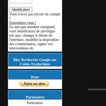
Aucun tag assoc
Suite à un post 
Vous n'avez pas encore de compte
?
forum de
Gravu
Enregistrez vous !
En tant que membre enregistré,
d'une pétition e
vous bénéficierez de privilèges
tels que: changer le thème de
DVD
que
SON
l'interface, modifier la disposition
rapidement (je l
des commentaires, signer vos
interventions etc.
Oui au HD DV
doit choisir à no
Bloc Recherche Google sur
Colok-Traductions
Les consommateu
propre choix !!
Dons
Accéder à la pét
Partenaires
Partenaires