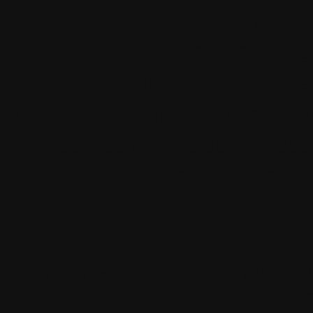
Accueil
•
Pla
Tous les logos et marques 
Certains blocs et modul
italia. Les commentaires so
qui les postent, tout le re
est à la team
[ Page générée en
0.3022
sec ]
[ Vitesse P
3.09