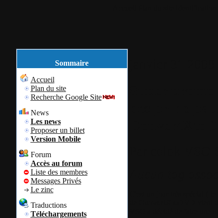
Accueil
Plan du site
Identification
janvier
31
2008
Sommaire
Accueil
Super promo p
Plan du site
Recherche Google Site
des principa
News
ConvertXto
Les news
Proposer un billet
Version Mobile
Par
colok
VSO S
Forum
Accès au forum
Aucun tag assoc
Liste des membres
Messages Privés
Le zinc
C'est un jour très spécial ( le
de
ConvertXtoDVD
vient d
Traductions
VSO
a décidé de faire une o
Téléchargements