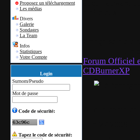
aucun adware ou
Proposez un téléchargement
Les médias
malicieux.
Divers
Galerie
La Tra
Sondages
La Team
Française a été 
Infos
En cas d’aid
Statistiques
Votre Compte
Forum Officiel 
CDBurnerXP
Login
Surnom/Pseudo
Mot de passe
Aucun comment
Code de sécurité:
juin
27
2008
Tapez le code de sécurité: