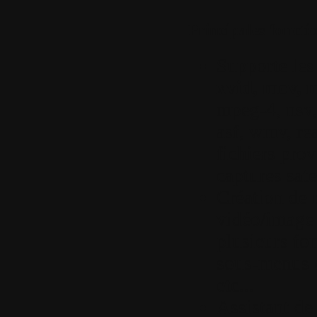
Principales fonctio
Supporte les
xvid, mov, m
mpeg-4, nsv, 
asf, wmv, re
fichiers pro
captures satel
Création de
vidéo/image 
plusieurs fo
sous-menus de
etc...
Assistant de