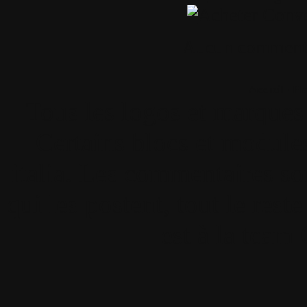
Aucun comment
Accueil
•
Pla
Tous les logos et marques 
Certains blocs et modul
italia. Les commentaires so
qui les postent, tout le re
est à la team