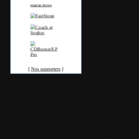
record de longév
En mettant un te
firme américain
Windows Vista, 
début 2007 mais 
succès escompté
d'exploitation es
[
Nos supporters
]
utilisateurs et 
préféré revenir 
Des pétitions en 
dizaines de mill
demander à Micr
l'enterrement de
Lire la suite