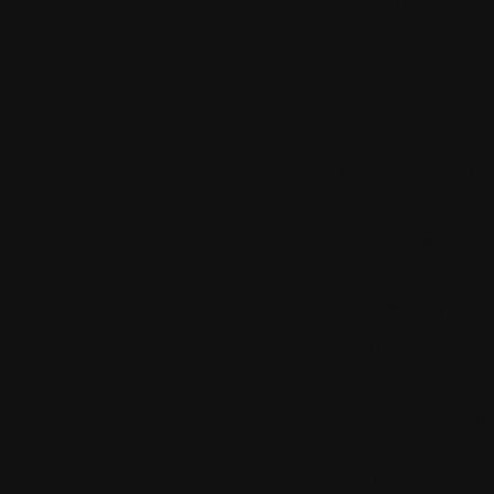
chapitrage
Possibilité 
fichiers
vidé
Supporte les 
externes : 
MP3, WMA et
Supporte les 
internes et 
.SSA
avec co
sélectionnées
comme italiqu
Format sorti
PAL), format
16:9, plein é
DVD (Full D