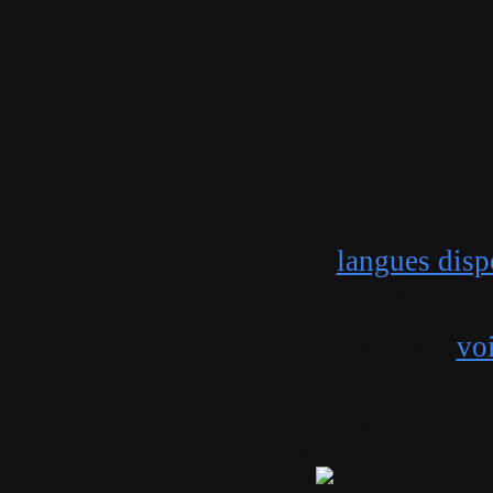
SIF) ou choi
toutes les ch
Réglages spé
dimensionne
traitements 
crop et dé-e
Supporte plu
langues dispo
Optimisé po
Changelog :
voi
Traductions off
Ce logiciel est 
VISTA SP1 !