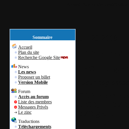
Accueil
Plan du site
Identification
juin
29
2008
Sommaire
Accueil
CDBurnerXP 
Plan du site
Recherche Google Site
News
Par
Challenger
Les news
Proposer un billet
Aucun tag assoc
Version Mobile
Forum
CDBurnerXP est
Accès au forum
Liste des membres
de CD, de DVD,
Messages Privés
DVD
gratuit
. I
Le zinc
création et la gr
Traductions
Téléchargements