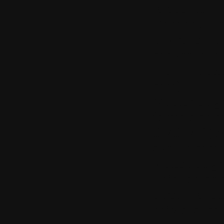
la qualité fi
Encodeur ra
environs moi
convertir un 
multiproces
core)
Moteur de gr
formats de m
DVD+/-R(W) 
avez le contr
vitesse de gr
Création de 
personnalisés
prévisualisat