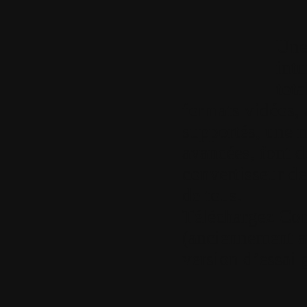
Une
intu
tota
formats vidéos, 
supportés, une 
avancées, font
convertisseur de
de tous.
Téléchargez C
(anciennement 
version d’essai 