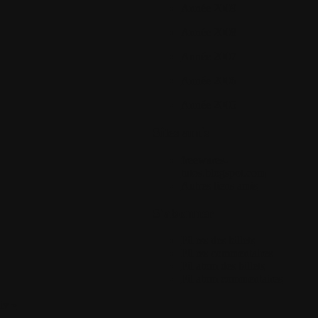
Année 2009
Année 2008
Année 2007
Année 2006
Année 2005
Sites amis
freewares-
tutos.blogspot.com
Autres liens amis
S'abonner
Fil rss des billets
Fil rss commentaires
Fil atom des billets
Fil atom commentaires
iv »