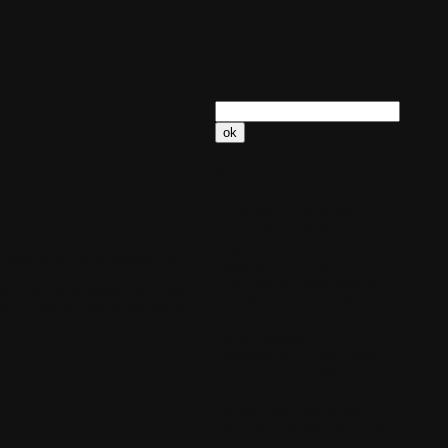
24
25
26
27
28
29
30
31
Recherche
Nuage de mots clefs
séries
films
migration
vidéothèque
Nettoyage
disque
sans perte
découpe
 même si les auteurs disposent déjà de
cassette
CD
collection
audiothèque
médiathèque
n de ce que me permettent mon temps
sonothèque
discothèque
ement, le site héberge maintenant de
édition-audio
développement
pragrammation
traitement-
ligne
auto-complétion
coloration-syntaxique
éditeur
mal-être
stress
bilan-de-compétences
bilan
coaching-de-vie
coaching