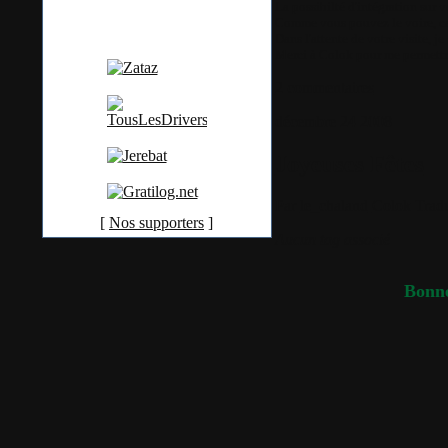
La possibilté d'intégration sur vo
Comme vous pouvez le voire, ca 
Dans l'attente de votre visite, j
Merci à Colok pour me permettr
2 commentaires
décembre
24
2008
Joyeuses Fêtes
Par
le_chaland
Colok Tradu
[
Nos supporters
]
Aucun tag associé
Bonne