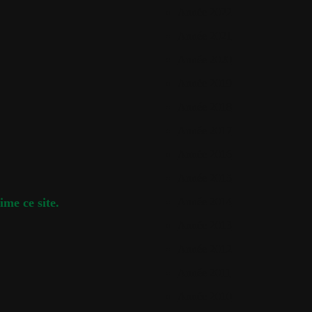
Année 2022
Année 2021
Année 2020
Année 2019
Année 2018
Année 2017
Année 2016
Année 2015
ime ce site.
Année 2014
Année 2013
Année 2012
Année 2011
Année 2010