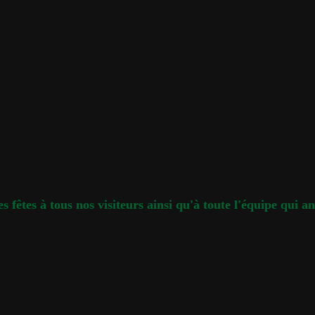
tre site devrait venir d'ici peu...
part dans toutes les directions et ca avance doucement.
e vous souhaite un bon reveillon de la saint Sylvestre.
e de m'exprimer sur ses colones
.
ctions
s fêtes à tous nos visiteurs ainsi qu'à toute l'équipe qui an