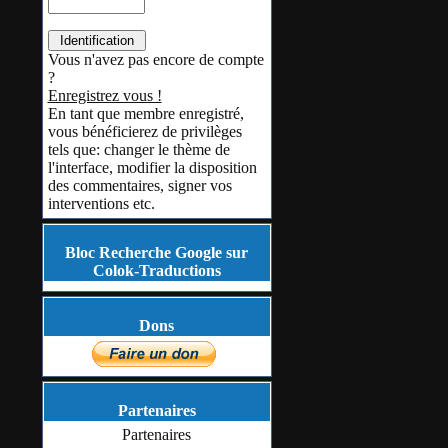
Vous n'avez pas encore de compte
?
Enregistrez vous !
En tant que membre enregistré,
vous bénéficierez de privilèges
tels que: changer le thème de
l'interface, modifier la disposition
des commentaires, signer vos
interventions etc.
Bloc Recherche Google sur
Colok-Traductions
Dons
Partenaires
Partenaires
Ou encore un jeu de
Sudoku