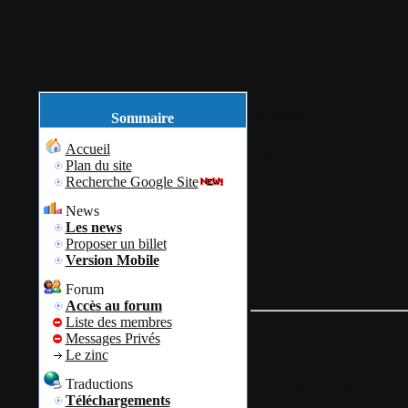
Accue
décembre
30
2008
Sommaire
Bonne Année 20
Accueil
Plan du site
Recherche Google Site
Par
colok
Colok Traductio
News
Aucun tag associé
Les news
Proposer un billet
Version Mobile
Toute l'équipe de Colok-Tr
Colok
Forum
Accès au forum
Liste des membres
Messages Privés
Le zinc
5 commentaires
Traductions
décembre
29
2008
Téléchargements