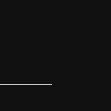
ments
Navigation
Accueil du blog
Billets les plus
consultés
Calendrier annuel
Calendrier
née 2009
» Août 2026
lun
mar
mer
jeu
ven
sam
dim
1
2
3
4
5
6
7
8
9
10
11
12
13
14
15
16
17
18
19
20
21
22
23