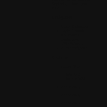
Sophrologie
intelligent
texte
Catégories
Colok Traductions
Logiciel gratuit
Nouveautés
Traductions
VSO Software
Autres catégories
Archives
Année 2026
Juin 2026
Janvier 2026
Année 2025
Année 2024
Année 2023