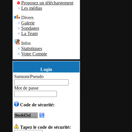
Proposez un téléchargement
Le Ch@land - Bil
Les médias
Divers
Par
le_chaland
Galerie
Sondages
Aucun tag associé
La Team
La fin de l'année est pour moi l'
Infos
Voici pour commencer la liste de
Traduction Française du MOD 
Statistiques
The Anonymous Mailer
Votre Compte
PrivacyKeyboard
Ecran de veille des Amoureux
HxD Hex Editor
Login
Anti-Keylogger
Les traductions de PrivacyKeybo
Surnom/Pseudo
celles-ci. J'ai contacté ces dernier
Mon site internet continue son 
Mot de passe
libre et mes compétences,
comme
vrais jeux qu'il est possible aux 
Code de sécurité:
Tapez le code de sécurité: