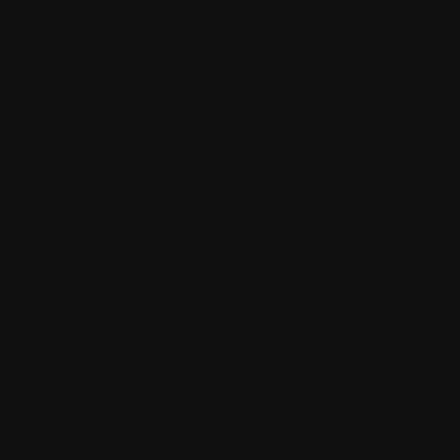
an de cette année 2008
occasion de faire un petit point sur mes activités
 mes traductions à jour, d'autres sont nouvelles
:
SMF Hidden For Guest de SeAlVa
ard & Anti-Keylogger n'intègrent pas encore les dernières versions des traductions,
s à ce sujet...
évolution, essayant de vous proposer un contenu de plus en plus riche, en fonctio
 par exemple une rubrique
tutoriels
. Coté interactivité, les projets avancent égal
webmasters le désirant d'intégrer dans leur propre site internet, tel que Tetris: