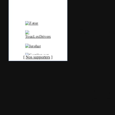
vidé
sup
d’op
ConvertXtoD
de vidéo univ
tous.
Principales 
[
Nos supporters
]
Supporte
divx, xv
mpeg-1, 
dvr-ms, ti
wmv, rea
fichiers 
caméscope