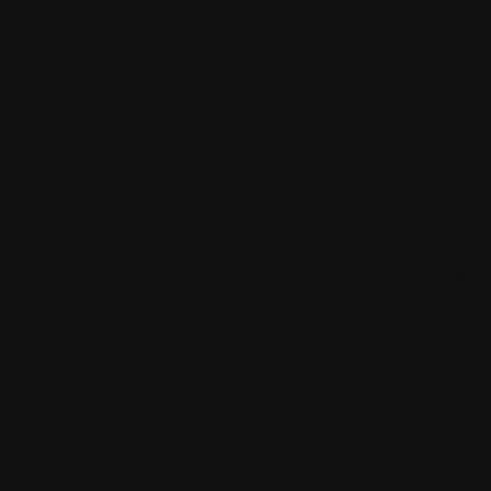
etc...
Création
ajout de 
aux menu
disponibl
menus de 
titres, etc
Assistan
connaître
l’encoda
Encodeur
environs
pour conv
des
mult