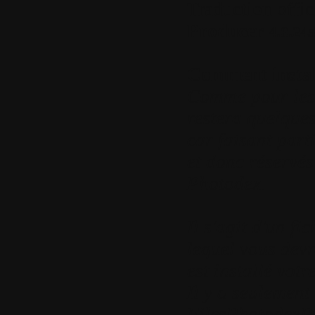
Traduction offic
Producer
4.0.24
Comment instal
Comme pour les 
restera quelques
car faisant par
et donc réservé
Photodex.
Il s'agit d'un fi
lequel vous devr
est installé votr
Il y a seulemen
FilesPhotodexPr