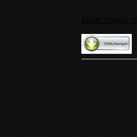
ce patch sur un 
diriger les pers
forum Images et
avoir de l'aide e
Aucun comment
Accueil
•
Pla
Tous les logos et marques 
Certains blocs et modul