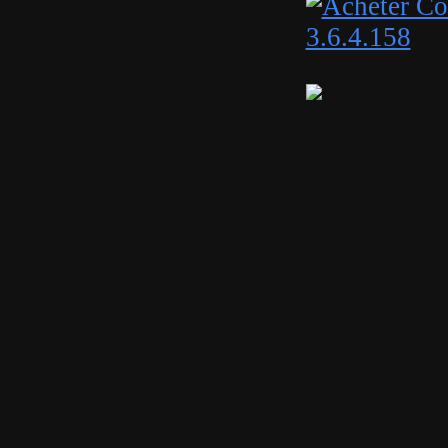
Un commentair
mai
26
2009
Patch França
Producer 4.0
Par
colok
Colok
Aucun tag assoc