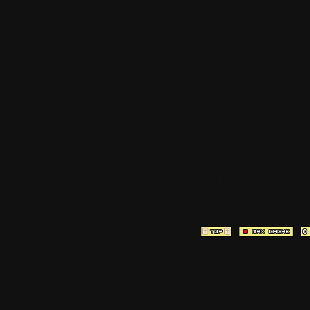
italia. Les commentaires so
qui les postent, tout le re
est à la team
[ Page générée en
0.308
sec ]
[ Vitesse PH
3.10