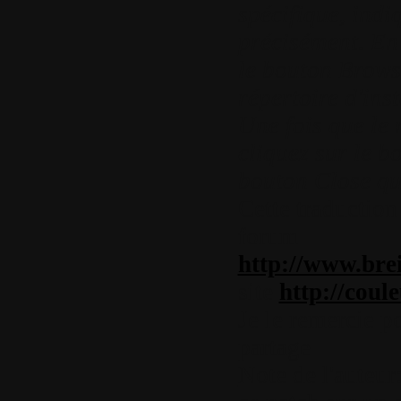
spécifique, indi
précisément. En
le bouton Brows
répertoire d'inst
Une fois que le 
cliquez sur le b
bouton Close qua
Cette traduction
forum
http://www.br
site
http://coul
Je le remercie po
partage
Note de l'auteur