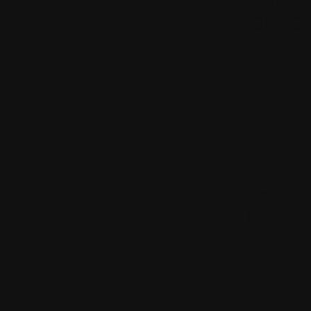
internes 
PCM, OG
plus...
Supporte 
multiples
.SRT, .S
couleur e
et suppo
italique, 
Format so
(NTSC, P
(panoram
4:3) et 
D1, Broa
ou chois