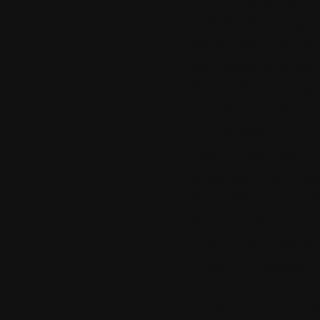
devrez donc ajou
votre version tel
de l'installation
Par défaut c'es
que vous devrez
Exemples :
Pour une instal
vous devriez avo
FilesPhotodex
Pour une install
Producer
, vous
FilesPhotodex
Si vous avez ins