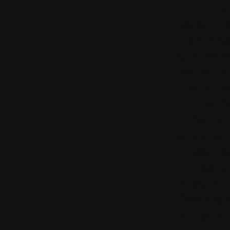
core/qua
Moteur de
les forma
supporté
double c
control s
vitesse d
Création 
automati
fenêtre d
indicatio
Possibili
fichiers
v
Supporte 