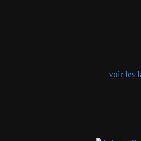
toutes le
dessus
Réglages 
dimensio
traitemen
de crop e
Supporte 
voir les 
Optimisé
Vista
Changelog 
Traduct
Officielle d