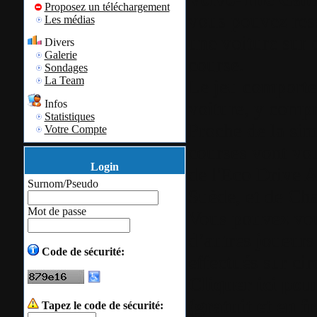
Proposez un téléchargement
vous pouvez ress
Les médias
une voiture sur 
Divers
Galerie
course.
Sondages
La Team
Le jeu comporte 
Infos
voiture, y compr
Statistiques
Proche de la sim
Votre Compte
courses vont vou
Login
de l'Eco Drive 
Surnom/Pseudo
Suède, et de Ch
Mot de passe
Vous pouvez vou
d’autres joueur
Code de sécurité:
effectués sur cir
Cliquer ici pour
(gratuit et en f
Tapez le code de sécurité: