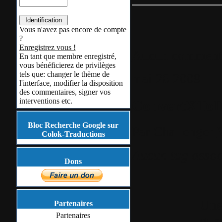
Vous n'avez pas encore de compte
?
Enregistrez vous !
Aucun comment
En tant que membre enregistré,
vous bénéficierez de privilèges
tels que: changer le thème de
mai
28
2009
l'interface, modifier la disposition
des commentaires, signer vos
ConvertXToD
interventions etc.
Bloc Recherche Google sur
Par
Challenger
Colok-Traductions
Aucun tag assoc
Dons
Une 
Partenaires
Partenaires
quas