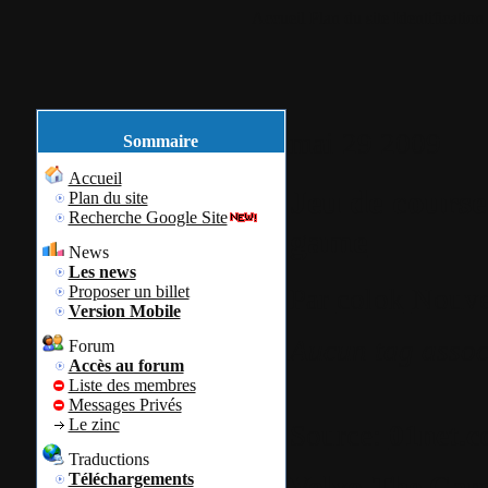
Accueil
Plan du site
Identification
mai
29
2009
Sommaire
Accueil
Jeu de course
Plan du site
Recherche Google Site
game
News
Les news
Proposer un billet
Par
colok
Nouve
Version Mobile
Aucun tag assoc
Forum
Accès au forum
Liste des membres
Messages Privés
Le zinc
Source:
01net.
Traductions
Téléchargements
Volvo-The Ga