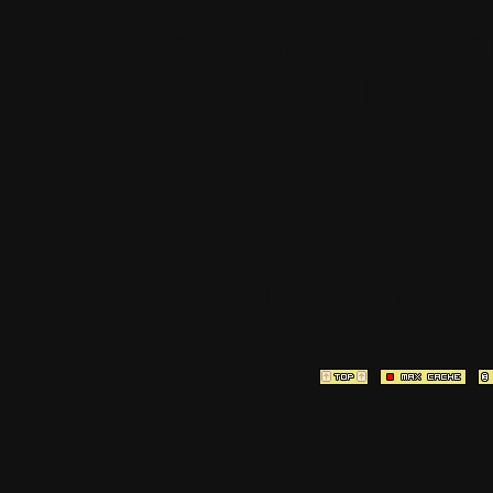
italia. Les commentaires so
qui les postent, tout le re
est à la team
[ Page générée en
0.3104
sec ]
[ Vitesse P
3.09