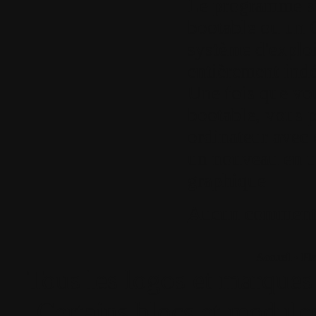
Le programme s'i
bootable ou un 
système d'exploi
entièrement in
Une fois que vo
bootable, vous 
ordinateur avec 
un nouveau en ut
graphique
Aucun comment
Accueil
•
Pla
Tous les logos et marques 
Certains blocs et modul