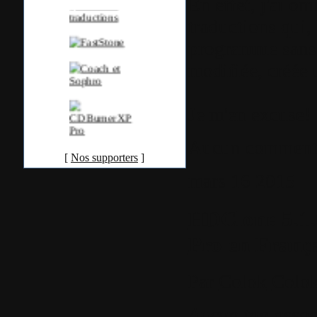
En effet, j'ai o
traductions qui,
programme sans 
modifiée, créée u
Je m'en excuse!
Aucun comment
[
Nos supporters
]
mars
16
2015
HDClone 5.1.6
Pro en Franç
Par
Colok
Colok
Aucun tag assoc