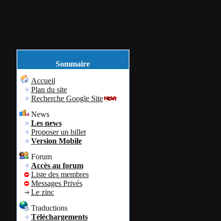
Accueil
Plan du site
Identification
mars
29
2015
Sommaire
Accueil
AOMEI Backu
Plan du site
Recherche Google Site
News
Par
Colok
Colok
Les news
Proposer un billet
Aucun tag assoc
Version Mobile
Forum
Accès au forum
Liste des membres
Messages Privés
AOMEI Backu
Le zinc
nécessaires pour
Traductions
Téléchargements