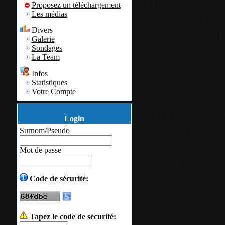
facilement ses fi
Proposez un téléchargement
Les médias
système d'exploit
Divers
disque entier. Il
Galerie
fonctions prati
Sondages
La Team
disque et est fac
Infos
Statistiques
Votre Compte
Cette version 2 
fonctionnalités 
Login
sauvegarder des 
Surnom/Pseudo
plus des disques
Mot de passe
ou des partition
sauvegarde sur 
Code de sécurité:
(NAS), l'alignem
etc....
Tapez le code de sécurité: