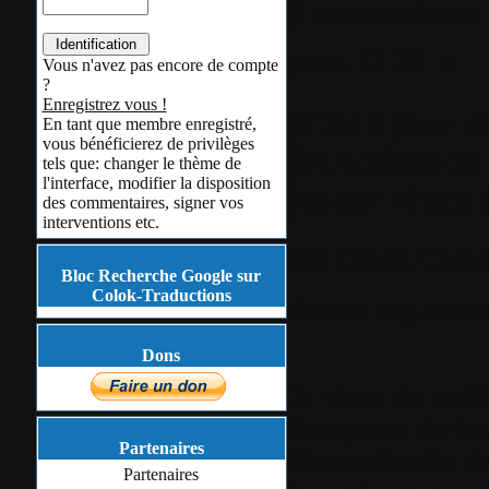
2 commentaires
mars
22
2015
Vous n'avez pas encore de compte
?
Enregistrez vous !
Mise à jour d
En tant que membre enregistré,
vous bénéficierez de privilèges
françaises de 
tels que: changer le thème de
l'interface, modifier la disposition
Zoner Photo 
des commentaires, signer vos
interventions etc.
Par
Colok
Colok
Bloc Recherche Google sur
Colok-Traductions
Aucun tag assoc
Dons
Je viens de mettr
françaises de to
Partenaires
Photo Studio P
Partenaires