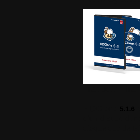
Traduction fra
HDClone
p
5.1.6
d'un disque dur 
disque dur de tai