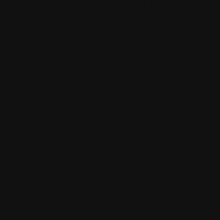
créations sur Fli
Avec l'autorisati
poursuivrai la t
Par contre, il e
aucun support t
l'éditeur Zoner 
!
En cliquant ici,
dédié à
Zoner St
y trouver un peu 
par notre cher a
Ursus pour son t