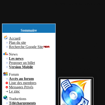
Accueil
Plan du site
Identification
juin
22
2016
Sommaire
Accueil
CDBurnerXP 4
Plan du site
Recherche Google Site
News
Par
Colok
Colok 
Les news
Proposer un billet
Version Mobile
Aucun tag associ
Forum
Accès au forum
Liste des membres
Messages Privés
Le zinc
Traductions
Téléchargements