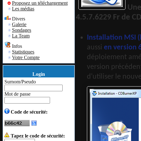
Proposez un téléchargement
Une
Les médias
4.5.7.6229 Fr de CD
Divers
Galerie
Sondages
La Team
Installation MSI 
Infos
aussi
en version 6
Statistiques
déploiement améli
Votre Compte
version précéden
Login
d'utiliser le nouv
Surnom/Pseudo
Mot de passe
Code de sécurité:
Tapez le code de sécurité: