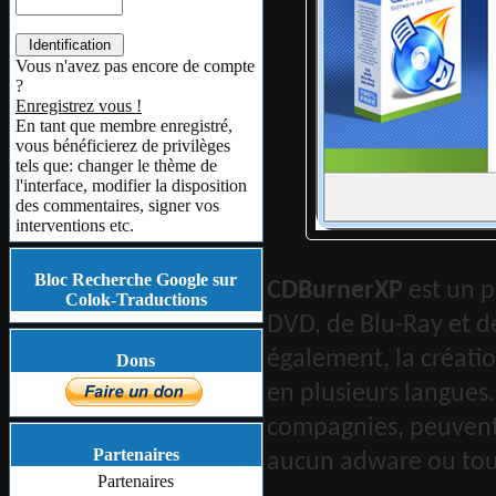
Vous n'avez pas encore de compte
?
Enregistrez vous !
En tant que membre enregistré,
vous bénéficierez de privilèges
tels que: changer le thème de
l'interface, modifier la disposition
des commentaires, signer vos
interventions etc.
Bloc Recherche Google sur
CDBurnerXP
est un 
Colok-Traductions
DVD, de Blu-Ray et d
également, la créatio
Dons
en plusieurs langues.
compagnies, peuvent l
Partenaires
aucun adware ou tou
Partenaires