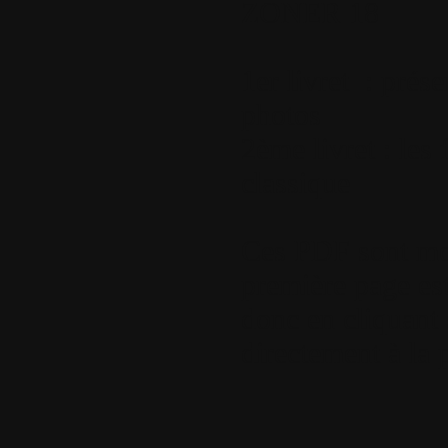
ZONER 18
1er livret : prés
photos
2ème livret : l
classique
Ces PDF sont mon
première page es
donc en cliquant s
directement à la