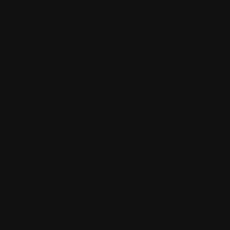
Zoner Photo St
logiciel de gestio
de photos.
Zoner Photo St
transférer les ph
photo, d'organise
d'éliminer les défa
RAW, ajouter des 
marquer votre col
Vous pouvez créer
Il vous permet é