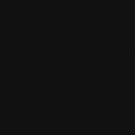
original, vous po
programme à son 
Vous reconnaissez
et que je ne sera
responsable si v
fonctionne plus !
Cliquer ici pour
française de Zo
pour Windows 3
Cliquer ici pour
française de Zo