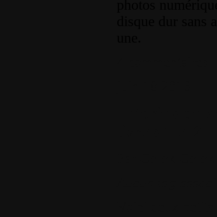
photos numérique
disque dur sans a
une.
4 commentaires
juin
18
2016
Tutoriels de 
livrets 1 et 2
Par
Colok
Colok 
Aucun tag associ
Voici deux petits