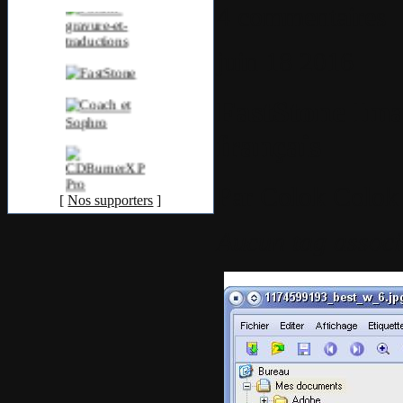
4 commentaires
juin
18
2016
FastStone Ima
français
Par
Colok
Colok 
[
Nos supporters
]
Aucun tag associ