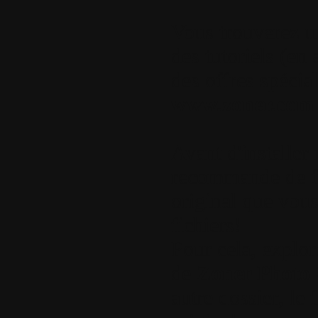
Vous trouverez un
des tutoriels (en 
des offres spécia
www.zoner.com
Avant d'installer
recommande de fa
original que vous
fichiers!
Pour cela, explore
de
Zoner Photo 
autre dossier, le 