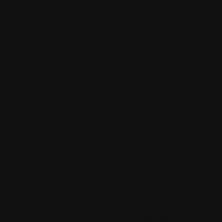
pour Windows 6
Aucun commenta
Accueil
•
Pla
Tous les logos et marques 
Certains blocs et modul
italia. Les commentaires so
qui les postent, tout le re
est à la team