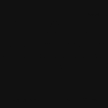
Un commenta
Accueil
•
Pla
Tous les logos et marques 
Certains blocs et modul
italia. Les commentaires so
qui les postent, tout le re
est à la team
[ Page générée en
0.3101
sec ]
[ Vitesse P
3.09