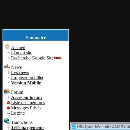
Accueil
Plan du site
Identification
octobre
04
2
Sommaire
Accueil
Plan du site
Mise à jou
Recherche Google Site
News
Informatio
Les news
Proposer un billet
Version Mobile
Par
Colok
Co
Forum
Accès au forum
Liste des membres
Aucun tag as
Messages Privés
Le zinc
Traductions
Téléchargements