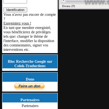
Vous n'avez pas encore de compte
?
Je viens de f
Enregistrez vous !
En tant que membre enregistré,
vous bénéficierez de privilèges
ce petit logic
tels que: changer le thème de
l'interface, modifier la disposition
Avec l'accord
des commentaires, signer vos
interventions etc.
en télécharg
Bloc Recherche Google sur
Colok-Traductions
HiBit Syste
Dons
Windows
XP 
HiBit System
Partenaires
Partenaires