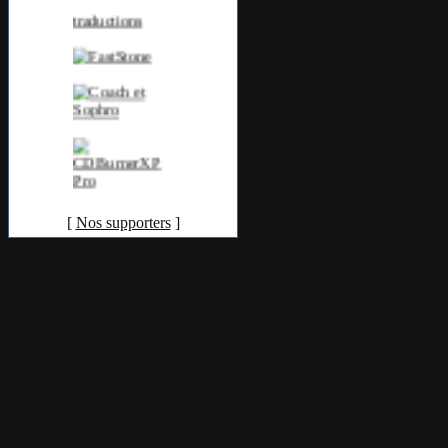
permet d’obte
propos de vo
niveau matéri
tout type d’u
particulièrem
[
Nos supporters
]
informatique
simplement c
devoir les re
outils intég