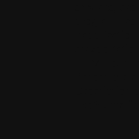
services, des
programmes in
l’applicatio
d’exportatio
HTML sur un 
l’ensemble d
Description 
LesNumériq