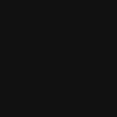
Son interface
Le premier p
synthèse de 
contient les 
matérielle, 
le CPU, la R
ainsi que les
stockage. Enf
données logic
à propos du 