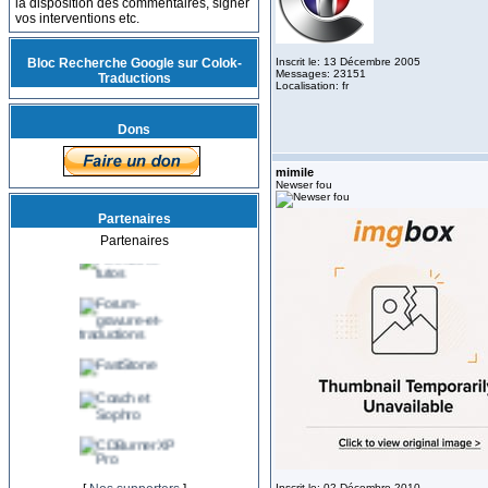
la disposition des commentaires, signer
vos interventions etc.
Bloc Recherche Google sur Colok-
Inscrit le: 13 Décembre 2005
Messages: 23151
Traductions
Localisation: fr
Dons
mimile
Newser fou
Partenaires
Partenaires
Inscrit le: 02 Décembre 2010