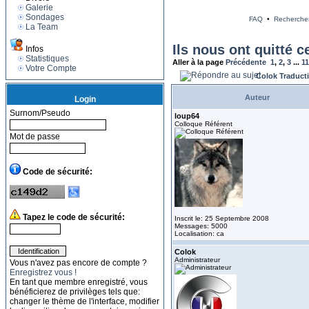
Galerie
Sondages
FAQ
•
Recherche
La Team
Ils nous ont quitté c
Infos
Statistiques
Aller à la page
Précédente
1
,
2
,
3
...
1
Votre Compte
Colok Traduct
Auteur
Login
Surnom/Pseudo
loup64
Colloque Référent
Mot de passe
Code de sécurité:
Tapez le code de sécurité:
Inscrit le: 25 Septembre 2008
Messages: 5000
Localisation: ca
Colok
Administrateur
Vous n'avez pas encore de compte ?
Enregistrez vous !
En tant que membre enregistré, vous
bénéficierez de privilèges tels que:
changer le thème de l'interface, modifier