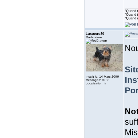
_______
"Quand ri
"Quand to
"Quand r
Lustucru80
Modérateur
Nou
Sit
Inscrit le: 14 Mars 2006
Ins
Messages: 9988
Localisation: fr
Por
No
suff
Mis