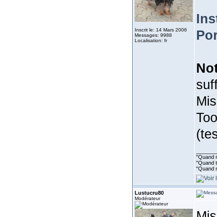
Ins
Inscrit le: 14 Mars 2006
Por
Messages: 9988
Localisation: fr
No
suff
Mis
Too
(te
_______
"Quand ri
"Quand to
"Quand r
Lustucru80
Modérateur
Mis