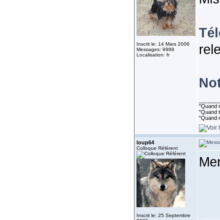
Té
Inscrit le: 14 Mars 2006
rel
Messages: 9988
Localisation: fr
Not
_______
"Quand ri
"Quand to
"Quand r
loup64
Colloque Référent
Mer
Inscrit le: 25 Septembre