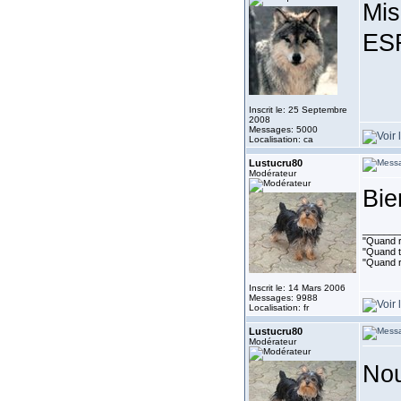
Mis
ESR
Inscrit le: 25 Septembre
2008
Messages: 5000
Localisation: ca
Lustucru80
Modérateur
Bie
_______
"Quand ri
"Quand to
"Quand r
Inscrit le: 14 Mars 2006
Messages: 9988
Localisation: fr
Lustucru80
Modérateur
Nou