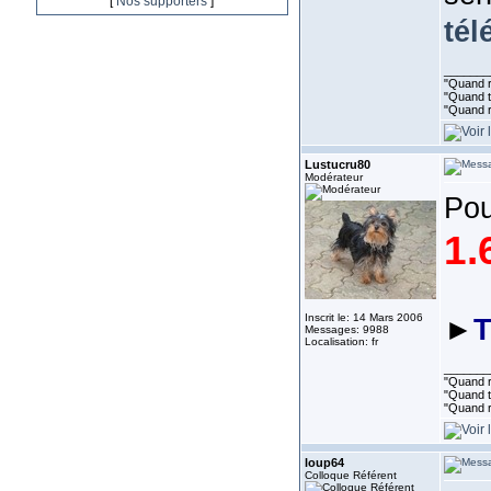
[
Nos supporters
]
tél
_______
"Quand ri
"Quand to
"Quand r
Lustucru80
Modérateur
Pou
1.
Inscrit le: 14 Mars 2006
►
T
Messages: 9988
Localisation: fr
_______
"Quand ri
"Quand to
"Quand r
loup64
Colloque Référent