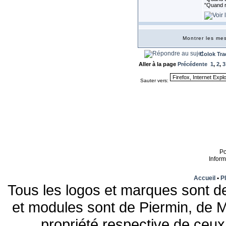
"Quand r
Montrer les m
Colok Tra
Aller à la page
Précédente
1
,
2
,
3
Sauter vers:
P
Infor
Accueil
•
Pl
Tous les logos et marques sont de
et modules sont de Piermin, de M
propriété respective de ceux 