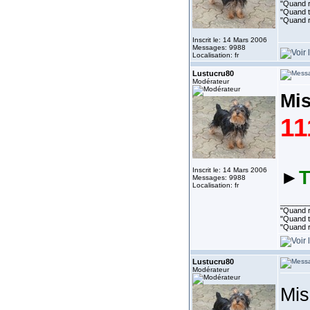
"Quand ri
"Quand to
"Quand r
Inscrit le: 14 Mars 2006
Messages: 9988
Localisation: fr
Lustucru80
Modérateur
Mi
11
Inscrit le: 14 Mars 2006
►
T
Messages: 9988
Localisation: fr
_______
"Quand ri
"Quand to
"Quand r
Lustucru80
Modérateur
Mis