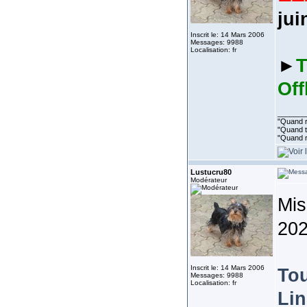
jui
Inscrit le: 14 Mars 2006
Messages: 9988
Localisation: fr
►
T
Off
_______
"Quand ri
"Quand to
"Quand r
Lustucru80
Modérateur
Mis
202
Inscrit le: 14 Mars 2006
Tou
Messages: 9988
Localisation: fr
Lin