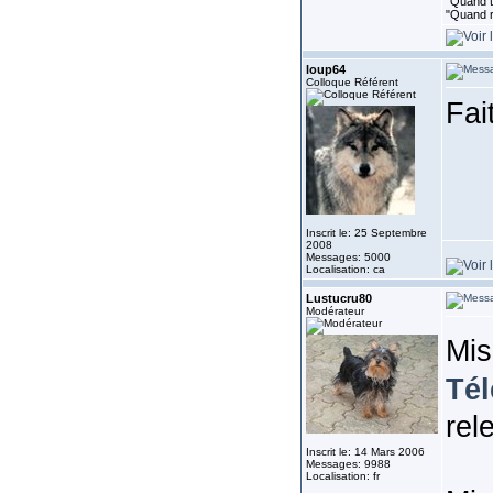
"Quand to
"Quand r
loup64
Colloque Référent
Fai
Inscrit le: 25 Septembre
2008
Messages: 5000
Localisation: ca
Lustucru80
Modérateur
Mis
Té
rel
Inscrit le: 14 Mars 2006
Messages: 9988
Localisation: fr