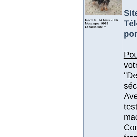
Sit
Inscrit le: 14 Mars 2006
Tél
Messages: 9988
Localisation: fr
por
Pou
vot
"De
séc
Ave
tes
mac
Com