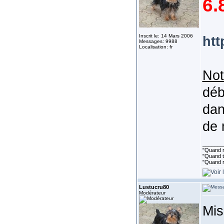
6.
Inscrit le: 14 Mars 2006
htt
Messages: 9988
Localisation: fr
Not
déb
dan
de 
_______
"Quand ri
"Quand to
"Quand r
Lustucru80
Modérateur
Mis