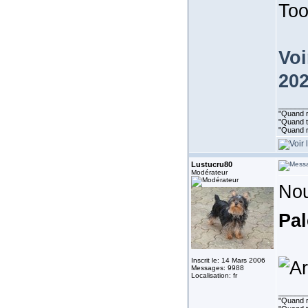
Too
Voi
202
_______
"Quand ri
"Quand to
"Quand r
Lustucru80
Modérateur
Nou
Pa
Inscrit le: 14 Mars 2006
Messages: 9988
Localisation: fr
_______
"Quand ri