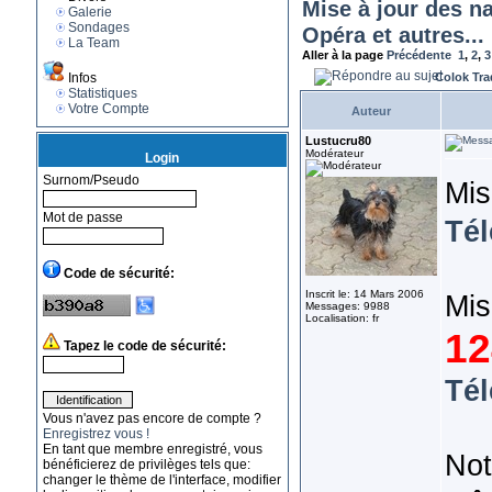
Mise à jour des n
Galerie
Sondages
Opéra et autres...
La Team
Aller à la page
Précédente
1
,
2
,
3
Infos
Colok Tra
Statistiques
Votre Compte
Auteur
Lustucru80
Modérateur
Login
Surnom/Pseudo
Mis
Mot de passe
Té
Code de sécurité:
Inscrit le: 14 Mars 2006
Mis
Messages: 9988
Localisation: fr
12
Tapez le code de sécurité:
Té
Vous n'avez pas encore de compte ?
Enregistrez vous !
En tant que membre enregistré, vous
Not
bénéficierez de privilèges tels que:
changer le thème de l'interface, modifier