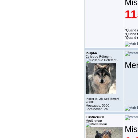
Mis
11
_______
"Quand ri
"Quand to
"Quand r
loup64
Colloque Référent
Mer
Inscrit le: 25 Septembre
2008
Messages: 5000
Localisation: ca
Lustucru80
Modérateur
Mis