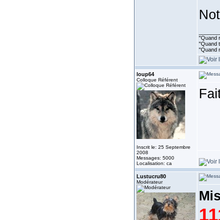
Not
_______
"Quand ri
"Quand to
"Quand r
loup64
Colloque Référent
Fai
Inscrit le: 25 Septembre
2008
Messages: 5000
Localisation: ca
Lustucru80
Modérateur
Mis
11