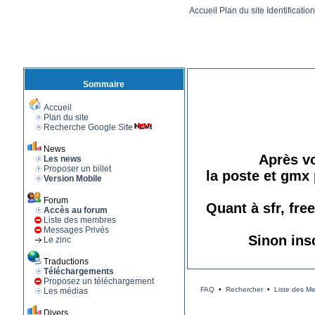
Accueil
Plan du site
Identificatio
Sommaire
Accueil
Plan du site
Recherche Google Site
News
Après vo
Les news
Proposer un billet
la poste et gmx 
Version Mobile
Forum
Quant à sfr, fre
Accès au forum
Liste des membres
Messages Privés
Sinon ins
Le zinc
Traductions
Téléchargements
Proposez un téléchargement
FAQ
•
Rechercher
•
Liste des M
Les médias
Divers