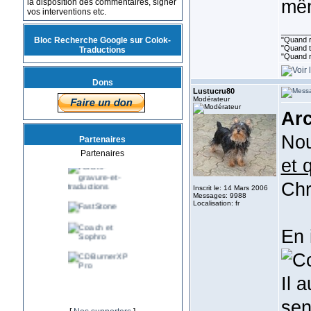
mêm
la disposition des commentaires, signer
vos interventions etc.
_______
Bloc Recherche Google sur Colok-
"Quand ri
"Quand to
Traductions
"Quand r
Dons
Lustucru80
Modérateur
Arc
Nou
Partenaires
Partenaires
et 
Chr
Inscrit le: 14 Mars 2006
Messages: 9988
Localisation: fr
En 
Il 
sen