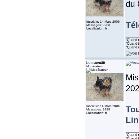
du 
Inscrit le: 14 Mars 2006
Té
Messages: 9988
Localisation: fr
_______
"Quand ri
"Quand to
"Quand r
Lustucru80
Modérateur
Mis
202
Inscrit le: 14 Mars 2006
Tou
Messages: 9988
Localisation: fr
Lin
_______
"Quand ri
"Quand to