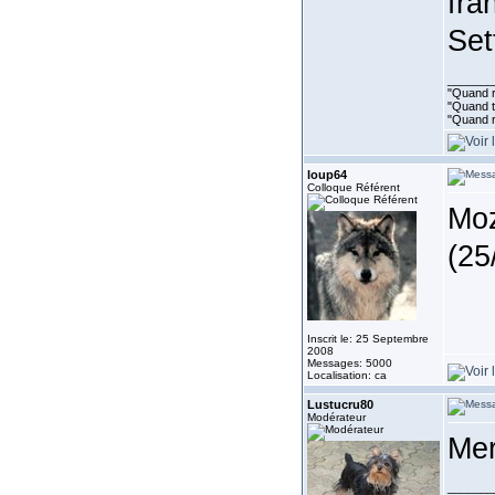
fra
Set
_______
"Quand ri
"Quand to
"Quand r
loup64
Colloque Référent
Moz
(25
Inscrit le: 25 Septembre
2008
Messages: 5000
Localisation: ca
Lustucru80
Modérateur
Me
_______