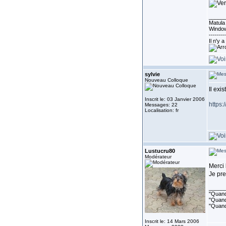
_____
Matula 
Window
--------
Il n'y 
sylvie
Nouveau Colloque
Il exi
Inscrit le: 03 Janvier 2006
https:
Messages: 22
Localisation: fr
Lustucru80
Modérateur
Merci
Je pre
_____
"Quand 
"Quand 
"Quand
Inscrit le: 14 Mars 2006