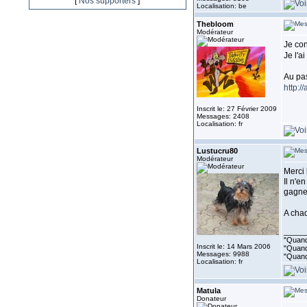
[
Nos supporters
]
Localisation: be
Thebloom
Modérateur
Je con
Je l'a
Au pas
http:/
Inscrit le: 27 Février 2009
Messages: 2408
Localisation: fr
Lustucru80
Modérateur
Merci
Il n'e
gagne
A chaq
_____
"Quand 
Inscrit le: 14 Mars 2006
"Quand 
Messages: 9988
"Quand
Localisation: fr
Matula
Donateur