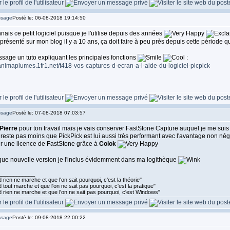
Posté le: 06-08-2018 19:14:50
nais ce petit logiciel puisque je l'utilise depuis des années
i présenté sur mon blog il y a 10 ans, ça doit faire à peu près depuis cette période 
sage un tuto expliquant les principales fonctions
:
/animaplumes.1fr1.net/t418-vos-captures-d-ecran-a-l-aide-du-logiciel-picpick
Posté le: 07-08-2018 07:03:57
Pierre
pour ton travail mais je vais conserver FastStone Capture auquel je me suis
n reste pas moins que PickPick est lui aussi très performant avec l'avantage non négli
r une licence de FastStone grâce à
Colok
ue nouvelle version je l'inclus évidemment dans ma logithèque
____________
rien ne marche et que l'on sait pourquoi, c'est la théorie"
tout marche et que l'on ne sait pas pourquoi, c'est la pratique"
 rien ne marche et que l'on ne sait pas pourquoi, c'est Windows"
Posté le: 09-08-2018 22:00:22