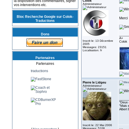
la disposition des commentaires, signer
Colok
Administrateur
vos interventions etc.
Bloc Recherche Google sur Colok-
Merci 
Traductions
Dons
_____
A+
Inscrit le: 13 Décembre
Colok
2005
Messages: 23151
Localisation: fr
Partenaires
Partenaires
Pierre le Lidgeu
Administrateur
_____
''Deux 
"Mais e
Albert 
Inscrit le: 22 Mai 2006
Messages: 5108