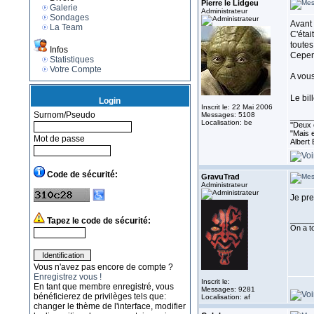
Pierre le Lidgeu
Galerie
Administrateur
Sondages
Avant 
La Team
C'étai
toutes
Infos
Cepend
Statistiques
Votre Compte
A vous
Le bil
Login
Inscrit le: 22 Mai 2006
Surnom/Pseudo
Messages: 5108
_____
Localisation: be
''Deux 
"Mais e
Mot de passe
Albert 
Code de sécurité:
GravuTrad
Administrateur
Je pre
_____
Tapez le code de sécurité:
On a to
Vous n'avez pas encore de compte ?
Enregistrez vous !
Inscrit le:
En tant que membre enregistré, vous
Messages: 9281
bénéficierez de privilèges tels que:
Localisation: af
changer le thème de l'interface, modifier