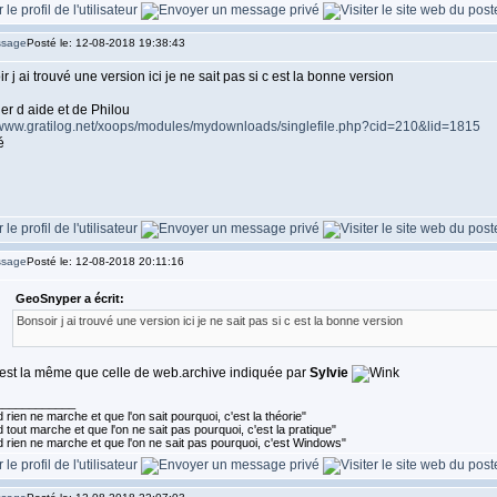
Posté le: 12-08-2018 19:38:43
r j ai trouvé une version ici je ne sait pas si c est la bonne version
hier d aide et de Philou
//www.gratilog.net/xoops/modules/mydownloads/singlefile.php?cid=210&lid=1815
é
Posté le: 12-08-2018 20:11:16
GeoSnyper a écrit:
Bonsoir j ai trouvé une version ici je ne sait pas si c est la bonne version
'est la même que celle de web.archive indiquée par
Sylvie
____________
rien ne marche et que l'on sait pourquoi, c'est la théorie"
tout marche et que l'on ne sait pas pourquoi, c'est la pratique"
 rien ne marche et que l'on ne sait pas pourquoi, c'est Windows"