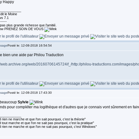
____________
dit le Moine
s 7.1
------
a pas plus grande richesse que l'amitié.
PRENEZ SOIN DE VOUS
Posté le: 12-08-2018 16:54:54
ste bien une aide par Philou Traduction
//web.archive.org/web/20160706145724if_/http://philou-traductions.com/images/p
Posté le: 12-08-2018 17:43:30
 beaucoup
Sylvie
nds pour compléter ma logithèque et d'autres que je connais vont sûrement en fair
____________
rien ne marche et que l'on sait pourquoi, c'est la théorie"
tout marche et que l'on ne sait pas pourquoi, c'est la pratique"
 rien ne marche et que l'on ne sait pas pourquoi, c'est Windows"