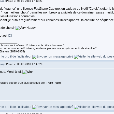
Posté le: 06-08-2018 17:43:23
de "gagner" une licence FastStone Capture, en cadeau de Noël "Colok", c'était le logi
t "mon meilleur choix" parmi les nombreux gratuiciels de ce domaine : assez intuitif
 les utilisations courantes.
ant, je butais régulièrement sur certaines limites (par ex., la capture de séquence
 de choisir
let est
ICI
____________
choses sont infinies : l’Univers et la bêtise humaine."
n ce qui concerne l’Univers, je n’en ai pas encore acquis la certitude absolue.''
Einstein (1879-1955)
Posté le: 06-08-2018 17:47:28
nds. Merci à toi.
____________
ujours besoin d'un plus petit que soi! (Petit! Petit!)