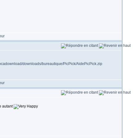
hocadownload/downloads/bureautique/PicPick/AidePicPick.zip
e autant