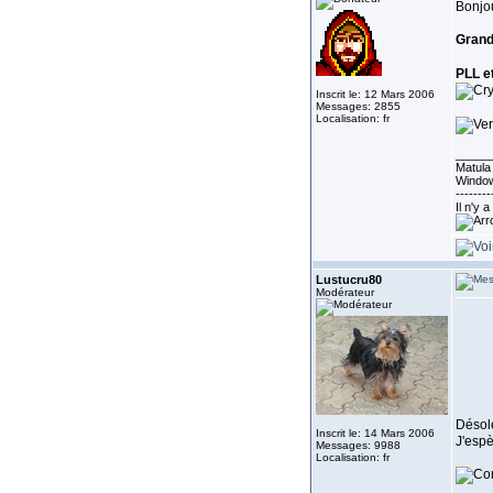
Bonjo
Grand
PLL e
Inscrit le: 12 Mars 2006
Messages: 2855
Localisation: fr
_____
Matula 
Window
--------
Il n'y 
Lustucru80
Modérateur
Déso
Inscrit le: 14 Mars 2006
J'espè
Messages: 9988
Localisation: fr