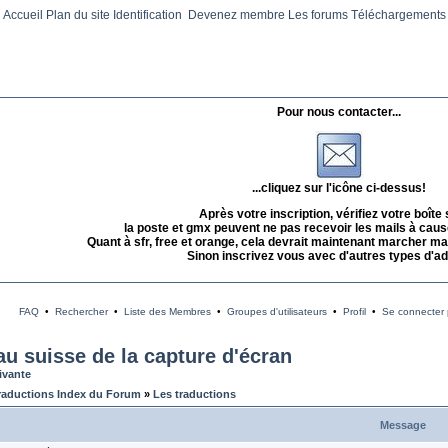
Accueil
Plan du site
Identification
Devenez membre
Les forums
Téléchargements
Pour nous contacter...
...cliquez sur l'icône ci-dessus!
Après votre inscription, vérifiez votre boîte
la poste et gmx peuvent ne pas recevoir les mails à caus
Quant à sfr, free et orange, cela devrait maintenant marcher mai
Sinon inscrivez vous avec d'autres types d'a
FAQ
•
Rechercher
•
Liste des Membres
•
Groupes d'utilisateurs
•
Profil
•
Se connecter p
au suisse de la capture d'écran
ivante
raductions Index du Forum
»
Les traductions
Message