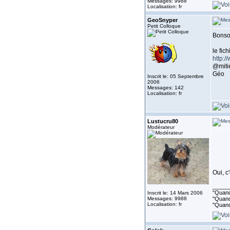
Messages: 9988
Localisation: fr
GeoSnyper
Petit Colloque
Bonsoi
le fic
http:
@miti
Géo
Inscrit le: 05 Septembre
2006
Messages: 142
Localisation: fr
Lustucru80
Modérateur
Oui, c
_____
"Quand 
Inscrit le: 14 Mars 2006
Messages: 9988
"Quand 
Localisation: fr
"Quand