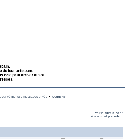
 spam.
e de leur antispam.
s cela peut arriver aussi.
dresses.
our vérifier ses messages privés
•
Connexion
Voir le sujet suivant
Voir le sujet précédent