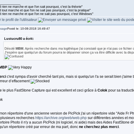
____________
rien ne marche et que l'on sait pourquoi, c'est la théorie"
tout marche et que l'on ne sait pas pourquoi, c'est la pratique"
 rien ne marche et que l'on ne sait pas pourquoi, c'est Windows"
Posté le: 10-08-2018 16:49:47
Lustucru80 a écrit:
Désolé
MBM
. Après recherche dans ma logithèque j'ai constaté que je n'ai pas ce fichier d
J'espère que quelqu'un du forum pourra te dépanner sinon ça va être difficile avec la dispar
MBP
rci
c'est sympa d'avoir cherché tant pis, mais si quelqu'un l'a se serait bien j'aim
rreur d’effacement
ise le plus FastStone Capture qui est excellent et ceci grâce à
Colok
pour sa traducti
on répertoire d'une ancienne version de PicPick j'ai un répertoire vide "Aide Fr Ph
 plusieurs recherches
https://archive.org/web/web.php
sur différentes années et moi
ertoire Photo il n'y a aucun PicPick (ni logiciel, ni aide) mais des Aides FastStone d
qu'un répertoire créé par erreur de ma part, donc
ne cherchez plus merci
.