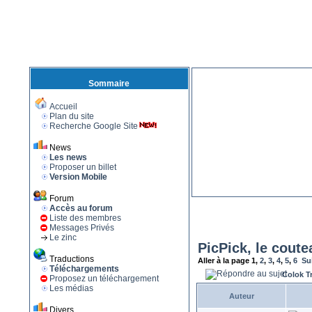
Sommaire
Accueil
Plan du site
Recherche Google Site
News
Les news
Proposer un billet
Version Mobile
Forum
Accès au forum
Liste des membres
Messages Privés
Le zinc
PicPick, le coute
Traductions
Aller à la page
1
,
2
,
3
,
4
,
5
,
6
Su
Téléchargements
Colok T
Proposez un téléchargement
Les médias
Auteur
Divers