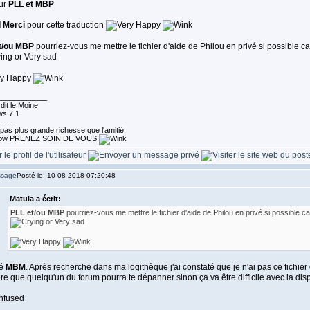
ur
PLL et MBP
 Merci
pour cette traduction
t/ou MBP
pourriez-vous me mettre le fichier d'aide de Philou en privé si possible car e
____________
dit le Moine
s 7.1
------
a pas plus grande richesse que l'amitié.
PRENEZ SOIN DE VOUS
Posté le: 10-08-2018 07:20:48
Matula a écrit:
PLL et/ou MBP
pourriez-vous me mettre le fichier d'aide de Philou en privé si possible car 
lé
MBM
. Après recherche dans ma logithèque j'ai constaté que je n'ai pas ce fichier 
re que quelqu'un du forum pourra te dépanner sinon ça va être difficile avec la dispa