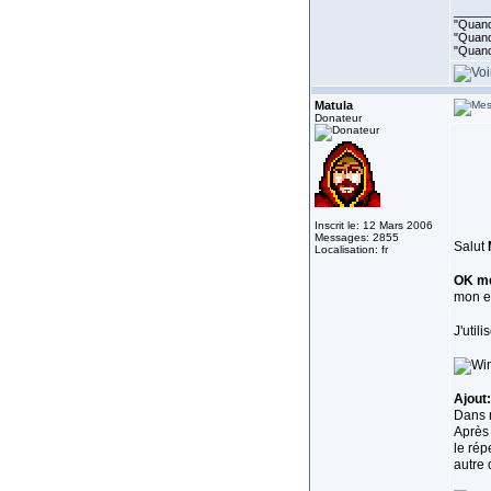
_____
"Quand 
"Quand 
"Quand
Matula
Donateur
Inscrit le: 12 Mars 2006
Messages: 2855
Salut
Localisation: fr
OK me
mon e
J'util
Ajout:
Dans m
Après
le rép
autre 