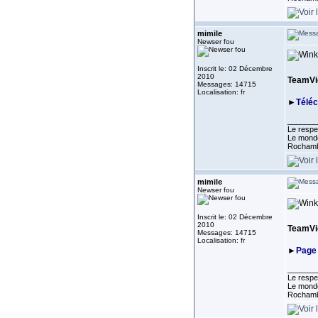
mimile
Newser fou
Inscrit le: 02 Décembre
2010
TeamVie
Messages: 14715
Localisation: fr
►
Télé
_______
Le respe
Le monde
Rocham
mimile
Newser fou
Inscrit le: 02 Décembre
2010
TeamVie
Messages: 14715
Localisation: fr
►
Page 
_______
Le respe
Le monde
Rocham