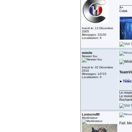
_______
A+
Colok
Inscrit le: 13 Décembre
2005
Messages: 23150
Localisation: fr
mimile
Newser fou
Inscrit le: 02 Décembre
2010
TeamVie
Messages: 14715
Localisation: fr
►
Télé
_______
Le respe
Le monde
Rocham
Lustucru80
Modérateur
Fait. Me
_______