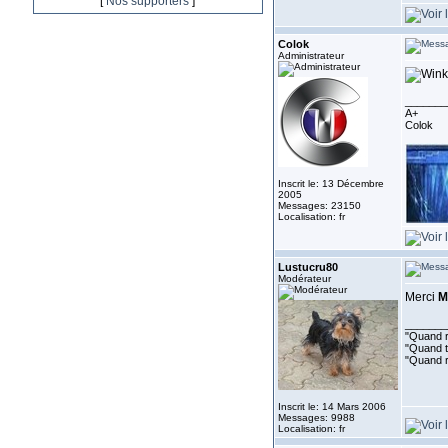
[
Nos supporters
]
Colok
Administrateur
_______
A+
Colok
Inscrit le: 13 Décembre
2005
Messages: 23150
Localisation: fr
Lustucru80
Modérateur
Merci
M
_______
"Quand ri
"Quand to
"Quand r
Inscrit le: 14 Mars 2006
Messages: 9988
Localisation: fr