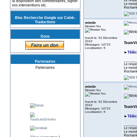
Le respe
la disposition des commentaires, signer
Le monde
vos interventions etc.
Rocham
Bloc Recherche Google sur Colok-
Traductions
mimile
Newser fou
Dons
Inscrit le: 02 Décembre
2010
TeamVie
Messages: 14715
Localisation: fr
►
Télé
_______
Partenaires
Le respe
Partenaires
Le monde
Rocham
mimile
Newser fou
Inscrit le: 02 Décembre
2010
TeamVie
Messages: 14715
Localisation: fr
►
Télé
_______
Le respe
Le monde
Rocham