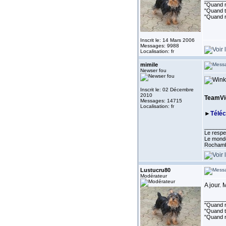
"Quand ri
"Quand to
"Quand r
Inscrit le: 14 Mars 2006
Messages: 9988
Localisation: fr
mimile
Newser fou
Inscrit le: 02 Décembre
2010
TeamVie
Messages: 14715
Localisation: fr
►
Télé
_______
Le respe
Le monde
Rocham
Lustucru80
Modérateur
A jour. 
_______
"Quand ri
"Quand to
"Quand r