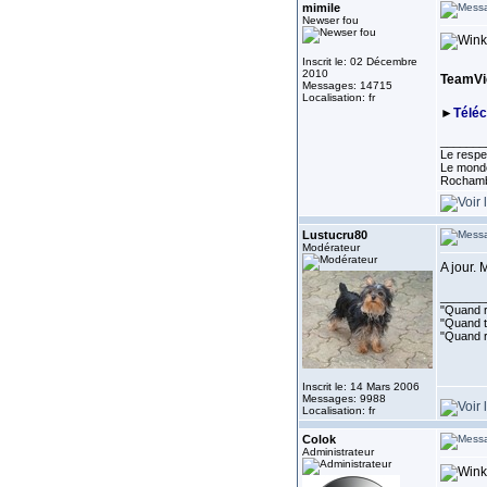
mimile
Newser fou
Inscrit le: 02 Décembre
2010
TeamVie
Messages: 14715
Localisation: fr
►
Télé
_______
Le respe
Le monde
Rocham
Lustucru80
Modérateur
A jour. 
_______
"Quand ri
"Quand to
"Quand r
Inscrit le: 14 Mars 2006
Messages: 9988
Localisation: fr
Colok
Administrateur