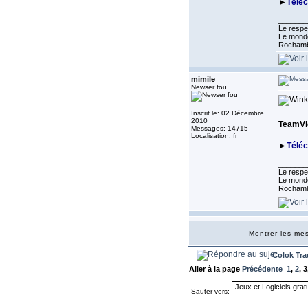
►
Télé
_______
Le respe
Le monde
Rocham
mimile
Newser fou
Inscrit le: 02 Décembre
2010
TeamVie
Messages: 14715
Localisation: fr
►
Télé
_______
Le respe
Le monde
Rocham
Montrer les m
Colok Tra
Aller à la page
Précédente
1
,
2
,
3
Sauter vers: