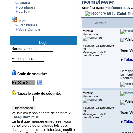
teamviewer
Galerie
Sondages
Aller à la page
Précédente
1
,
2
,
3
La Team
Colok Tra
Infos
Auteur
Statistiques
Votre Compte
mimile
Newser fou
Login
Inscrit le: 02 Décembre
Surnom/Pseudo
2010
TeamVie
Messages: 14715
Localisation: fr
Mot de passe
►
T
élé
_______
Le respe
Code de sécurité:
Le monde
Rocham
mimile
Tapez le code de sécurité:
Newser fou
Inscrit le: 02 Décembre
2010
TeamVie
Vous n'avez pas encore de compte ?
Messages: 14715
Enregistrez vous !
Localisation: fr
En tant que membre enregistré, vous
►
Télé
bénéficierez de privilèges tels que:
changer le thème de l'interface, modifier
_______