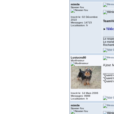
mimile
Newser fou
Inscrit le: 02 Décembre
2010
TeamVie
Messages: 14715
Localisation: fr
►
Télé
_______
Le respe
Le monde
Rocham
Lustucru80
Modérateur
A jour. 
_______
"Quand ri
"Quand to
"Quand r
Inscrit le: 14 Mars 2006
Messages: 9988
Localisation: fr
mimile
Newser fou