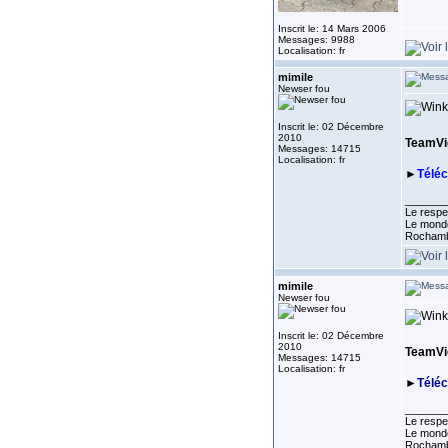
Inscrit le: 14 Mars 2006
Messages: 9988
Localisation: fr
mimile
Newser fou
Inscrit le: 02 Décembre
2010
TeamVie
Messages: 14715
Localisation: fr
►
Télé
_______
Le respe
Le monde
Rocham
mimile
Newser fou
Inscrit le: 02 Décembre
2010
TeamVie
Messages: 14715
Localisation: fr
►
Télé
_______
Le respe
Le monde
Rocham