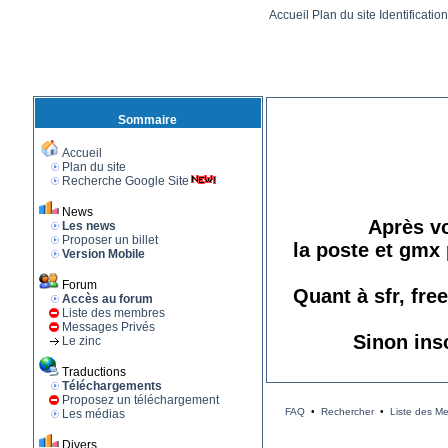
Accueil
Plan du site
Identificatio
Sommaire
Accueil
Plan du site
Recherche Google Site
News
Après vo
Les news
Proposer un billet
la poste et gmx 
Version Mobile
Forum
Quant à sfr, fre
Accès au forum
Liste des membres
Messages Privés
Sinon ins
Le zinc
Traductions
Téléchargements
Proposez un téléchargement
FAQ
•
Rechercher
•
Liste des M
Les médias
Divers