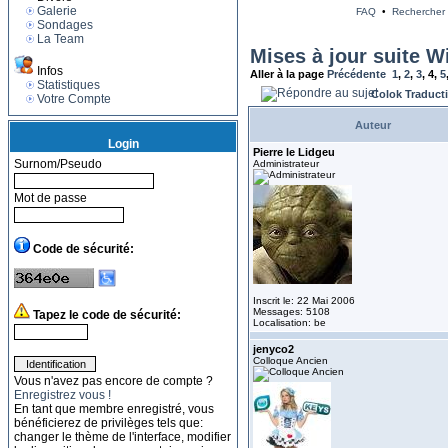
Galerie
FAQ
•
Rechercher
Sondages
La Team
Mises à jour suite W
Infos
Aller à la page
Précédente
1
,
2
,
3
,
4
,
5
Statistiques
Colok Traduct
Votre Compte
Auteur
Login
Pierre le Lidgeu
Surnom/Pseudo
Administrateur
Mot de passe
Code de sécurité:
Inscrit le: 22 Mai 2006
Messages: 5108
Tapez le code de sécurité:
Localisation: be
jenyco2
Colloque Ancien
Vous n'avez pas encore de compte ?
Enregistrez vous !
En tant que membre enregistré, vous
bénéficierez de privilèges tels que:
changer le thème de l'interface, modifier