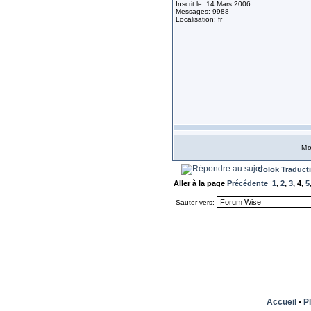
Inscrit le: 14 Mars 2006
Messages: 9988
Localisation: fr
Mo
Colok Traduct
Aller à la page
Précédente
1
,
2
,
3
,
4
,
5
Sauter vers:
Accueil
•
Pl