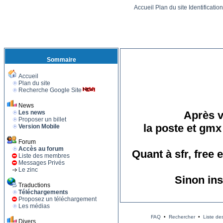
Accueil
Plan du site
Identificatio
Sommaire
Accueil
Plan du site
Recherche Google Site
News
Les news
Après v
Proposer un billet
la poste et gmx
Version Mobile
Forum
Accès au forum
Quant à sfr, free
Liste des membres
Messages Privés
Le zinc
Sinon ins
Traductions
Téléchargements
Proposez un téléchargement
Les médias
FAQ
•
Rechercher
•
Liste d
Divers