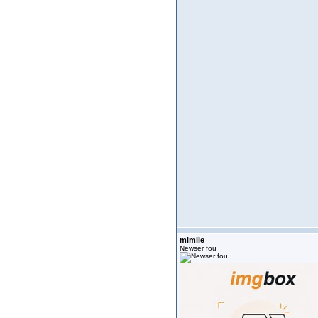
mimile
Newser fou