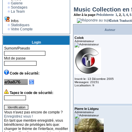
Galerie
Sondages
Music Collection en 
La Team
Aller à la page
Précédente
1
,
2
,
3
,
4
,
5
Infos
Colok Traduct
Statistiques
Votre Compte
Auteur
Colok
Administrateur
Login
Surnom/Pseudo
Mot de passe
Code de sécurité:
Inscrit le: 13 Décembre 2005
Messages: 23151
Localisation: fr
Tapez le code de sécurité:
Pierre le Lidgeu
Vous n'avez pas encore de compte ?
Administrateur
Enregistrez vous !
En tant que membre enregistré, vous
bénéficierez de privilèges tels que:
changer le thème de l'interface, modifier