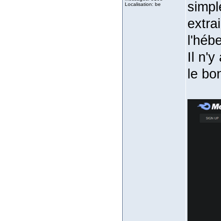
simpl
Localisation: be
extra
l'héb
Il n'y
le bo