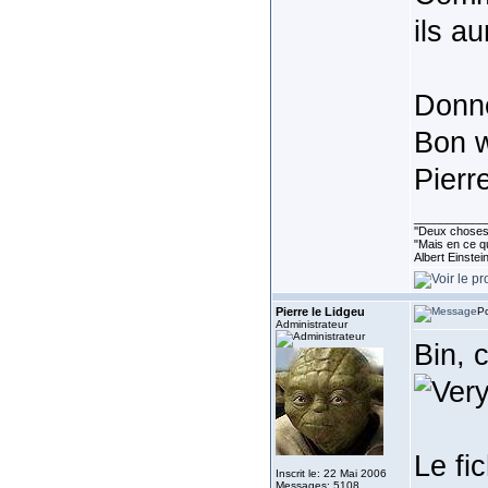
ils a
Donn
Bon 
Pierr
___________
''Deux choses 
"Mais en ce qu
Albert Einste
Pierre le Lidgeu
Po
Administrateur
Bin, 
Le fi
Inscrit le: 22 Mai 2006
Messages: 5108