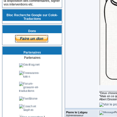
la disposition des commentaires, signer
vos interventions etc.
Bloc Recherche Google sur Colok-
Traductions
Dons
Partenaires
Partenaires
___________
''Deux choses 
"Mais en ce qu
Albert Einste
Pierre le Lidgeu
Po
Administrateur