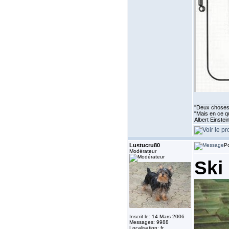
___________
''Deux choses 
"Mais en ce qu
Albert Einste
Lustucru80
Po
Modérateur
Ski
Inscrit le: 14 Mars 2006
Messages: 9988
Localisation: fr