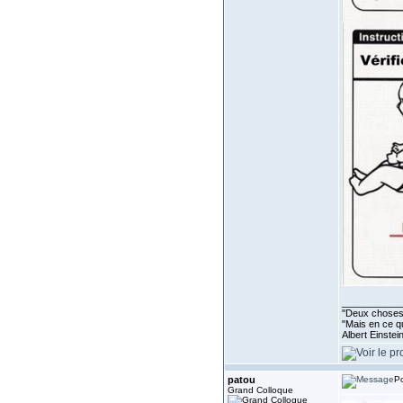
___________
''Deux choses 
"Mais en ce qu
Albert Einste
patou
Po
Grand Colloque