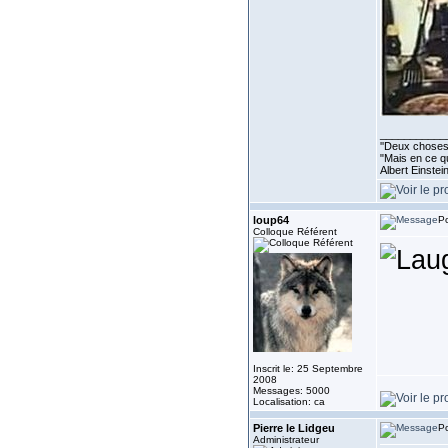
___________
''Deux choses 
"Mais en ce qu
Albert Einste
loup64
Po
Colloque Référent
Inscrit le: 25 Septembre
2008
Messages: 5000
Localisation: ca
Pierre le Lidgeu
Po
Administrateur