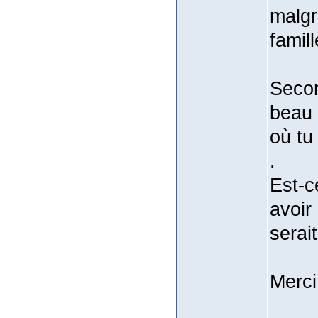
malgr
famill
Secon
beau 
où tu
.
Est-c
avoir
serai
Merci