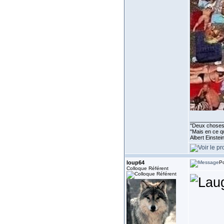
___________
''Deux choses 
"Mais en ce qu
Albert Einste
loup64
Po
Colloque Référent