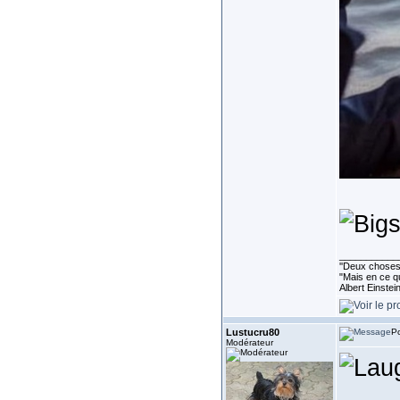
___________
''Deux choses 
"Mais en ce qu
Albert Einste
Lustucru80
Po
Modérateur
___________