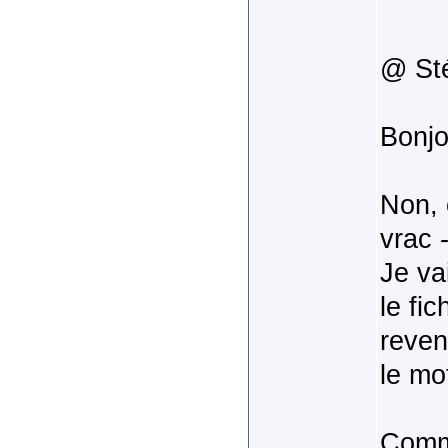
@ St
Bonjo
Non, 
vrac 
Je va
le fic
reven
le mo
Comme