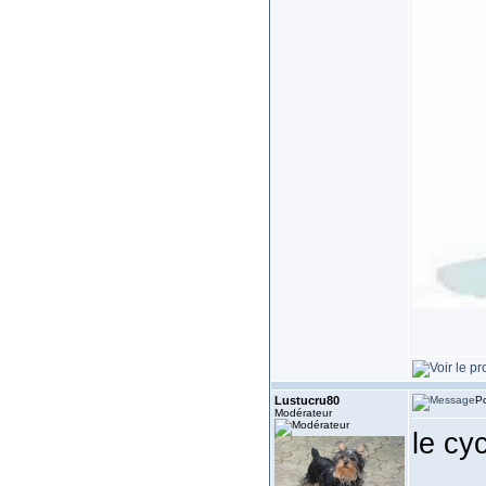
Lustucru80
Po
Modérateur
le cy
___________