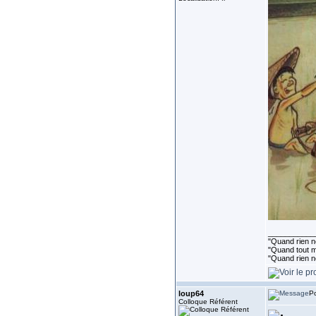
___________
"Quand rien ne
"Quand tout ma
"Quand rien n
loup64
Po
Colloque Référent