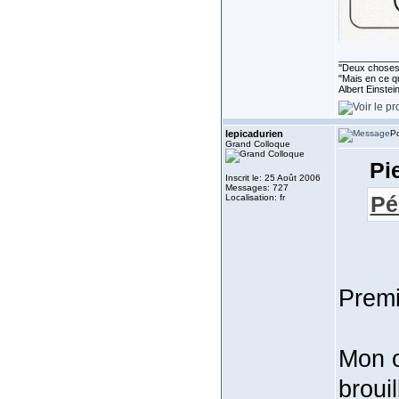
___________
''Deux choses 
"Mais en ce qu
Albert Einste
lepicadurien
Po
Grand Colloque
Pie
Inscrit le: 25 Août 2006
Messages: 727
Pé
Localisation: fr
Premi
Mon o
broui