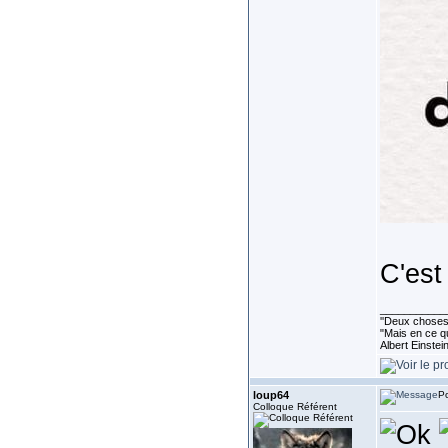
C'est
___________
''Deux choses 
"Mais en ce qu
Albert Einste
loup64
Po
Colloque Référent