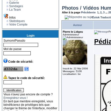
Galerie
Sondages
Photos / Vidéos Hum
La Team
Aller à la page
Précédente
1
,
2
,
3
...
2
Infos
Colok Traduct
Statistiques
Votre Compte
Auteur
Pierre le Lidgeu
Po
Administrateur
Login
Pédia
Surnom/Pseudo
Mot de passe
Code de sécurité:
Inscrit le: 22 Mai 2006
Messages: 5108
Localisation: be
Tapez le code de sécurité:
Vous n'avez pas encore de compte ?
Enregistrez vous !
En tant que membre enregistré, vous
bénéficierez de privilèges tels que:
changer le thème de l'interface, modifier