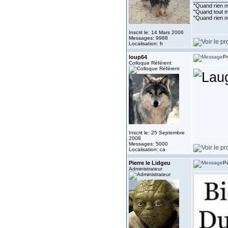
"Quand rien ne
"Quand tout ma
"Quand rien n
Inscrit le: 14 Mars 2006
Messages: 9988
Localisation: fr
loup64
Po
Colloque Référent
Inscrit le: 25 Septembre
2008
Messages: 5000
Localisation: ca
Pierre le Lidgeu
Po
Administrateur