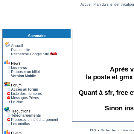
Accueil
Plan du site
Identificatio
Sommaire
Accueil
Plan du site
Recherche Google Site
News
Les news
Après vo
Proposer un billet
la poste et gmx
Version Mobile
Forum
Accès au forum
Quant à sfr, free 
Liste des membres
Messages Privés
Le zinc
Sinon ins
Traductions
Téléchargements
Proposez un téléchargement
Les médias
FAQ
•
Rechercher
•
Liste de
Divers