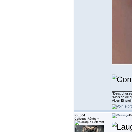
___________
''Deux choses 
"Mais en ce qu
Albert Einste
loup64
Po
Colloque Référent