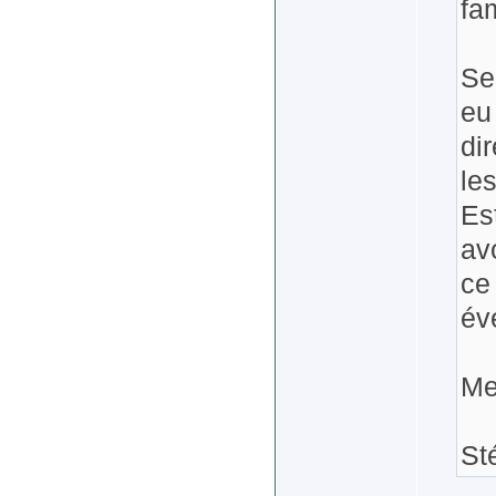
fam
Se
eu
di
les
Es
av
ce
év
Me
St